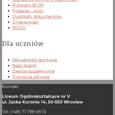
Program IB-DP
Podanie – wzór
Duplikaty dokumentów
Zmiana klasy
RODO
Dla uczniów
Aktualności sportowe
Nasz zespół
Zajęcia pozalekcyjne
Promocja zdrowia
Kontakt
Liceum Ogólnokształcące nr V
ul. Jacka Kuronia 14,
50-550 Wrocław
Tel. (+48) 71 798 69 13