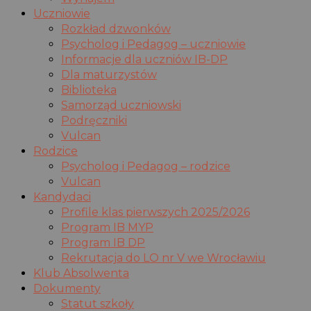
Uczniowie
Rozkład dzwonków
Psycholog i Pedagog – uczniowie
Informacje dla uczniów IB-DP
Dla maturzystów
Biblioteka
Samorząd uczniowski
Podręczniki
Vulcan
Rodzice
Psycholog i Pedagog – rodzice
Vulcan
Kandydaci
Profile klas pierwszych 2025/2026
Program IB MYP
Program IB DP
Rekrutacja do LO nr V we Wrocławiu
Klub Absolwenta
Dokumenty
Statut szkoły