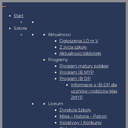
Start
Szkoła
Aktualności
Ogłoszenia LO nr V
Z życia szkoły
Aktualności biblioteki
Programy
Program matury polskiej
Program IB MYP
Program IB DP
Informacje o IB-DP dla
uczniów i rodziców klas
2MYP
Liceum
Dyrekcja Szkoły
Misja – Historia – Patron
Inicjatywy | Konkursy