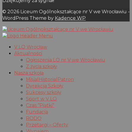
Dziękujemy za sygnał!
© 2026 Liceum Ogólnokształcące nr V we Wrocławiu -
WordPress Theme by
Kadence WP
V LO Wrocław
Aktualności
Ogłoszenia LO nr V we Wrocławiu
Z życia szkoły
Nasza szkoła
Misja|Historia|Patron
Dyrekcja Szkoły
Sukcesy szkoły
Sport w V LO
Czas “Piątki”
Fundacja
RODO
Przetargi – Oferty
Wynajem