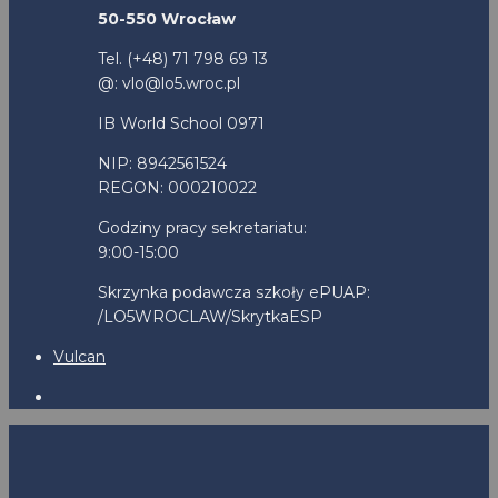
50-550 Wrocław
Tel. (+48) 71 798 69 13
@: vlo@lo5.wroc.pl
IB World School 0971
NIP: 8942561524
REGON: 000210022
Godziny pracy sekretariatu:
9:00-15:00
Skrzynka podawcza szkoły ePUAP:
/LO5WROCLAW/SkrytkaESP
Vulcan