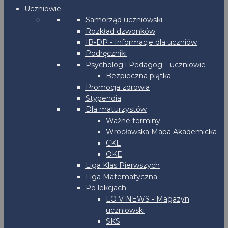
Uczniowie
Samorząd uczniowski
Rozkład dzwonków
IB-DP - Informacje dla uczniów
Podręczniki
Psycholog i Pedagog – uczniowie
Bezpieczna piątka
Promocja zdrowia
Stypendia
Dla maturzystów
Ważne terminy
Wrocławska Mapa Akademicka
CKE
OKE
Liga Klas Pierwszych
Liga Matematyczna
Po lekcjach
LO V NEWS - Magazyn
uczniowski
SKS