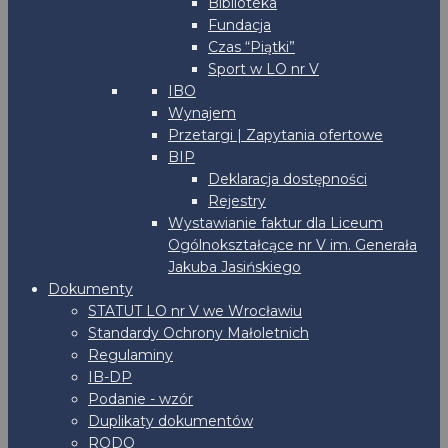
Biblioteka
Fundacja
Czas “Piątki”
Sport w LO nr V
IBO
Wynajem
Przetargi | Zapytania ofertowe
BIP
Deklaracja dostępności
Rejestry
Wystawianie faktur dla Liceum
Ogólnokształcące nr V im. Generała
Jakuba Jasińskiego
Dokumenty
STATUT LO nr V we Wrocławiu
Standardy Ochrony Małoletnich
Regulaminy
IB-DP
Podanie - wzór
Duplikaty dokumentów
RODO