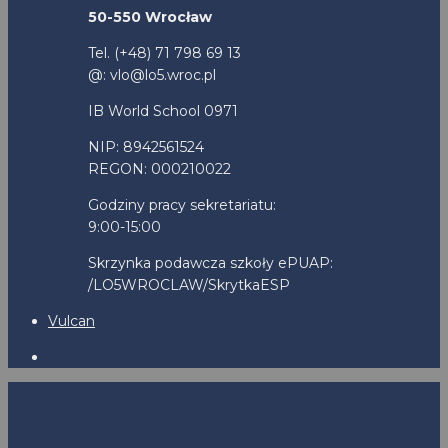
50-550 Wrocław
Tel. (+48) 71 798 69 13
@: vlo@lo5.wroc.pl
IB World School 0971
NIP: 8942561524
REGON: 000210022
Godziny pracy sekretariatu:
9:00-15:00
Skrzynka podawcza szkoły ePUAP:
/LO5WROCLAW/SkrytkaESP
Vulcan