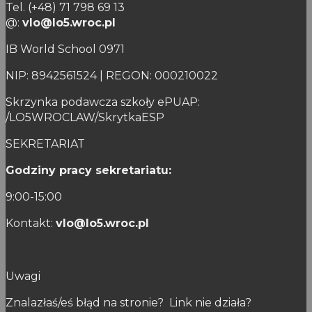
Tel. (+48) 71 798 69 13
@:
vlo@lo5.wroc.pl
IB World School 0971
NIP: 8942561524 | REGON: 000210022
Skrzynka podawcza szkoły ePUAP:
/LO5WROCLAW/SkrytkaESP
SEKRETARIAT
Godziny pracy sekretariatu:
9:00-15:00
Kontakt:
vlo@lo5.wroc.pl
Uwagi
Znalazłaś/eś błąd na stronie? Link nie działa?