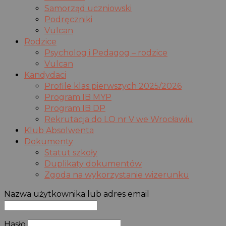
Samorząd uczniowski
Podręczniki
Vulcan
Rodzice
Psycholog i Pedagog – rodzice
Vulcan
Kandydaci
Profile klas pierwszych 2025/2026
Program IB MYP
Program IB DP
Rekrutacja do LO nr V we Wrocławiu
Klub Absolwenta
Dokumenty
Statut szkoły
Duplikaty dokumentów
Zgoda na wykorzystanie wizerunku
Nazwa użytkownika lub adres email
Hasło