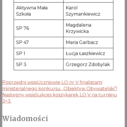
Aktywna Mała
Karol
Szkoła
Szymankiewicz
Magdalena
SP 76
Krzywicka
SP 47
Maria Garbacz
SP 1
Łucja Łaszkiewicz
SP 3
Grzegorz Zdobylak
Poprzedni wpis
Uczniowie LO nr V finalistami
ministerialnego konkursu „Obiektyw Obywatelski”!
Następny wpis
Sukces koszykarek LO V na turnieju
3×3.
Wiadomości