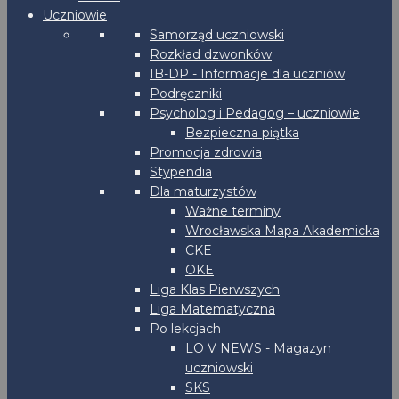
Uczniowie
Samorząd uczniowski
Rozkład dzwonków
IB-DP - Informacje dla uczniów
Podręczniki
Psycholog i Pedagog – uczniowie
Bezpieczna piątka
Promocja zdrowia
Stypendia
Dla maturzystów
Ważne terminy
Wrocławska Mapa Akademicka
CKE
OKE
Liga Klas Pierwszych
Liga Matematyczna
Po lekcjach
LO V NEWS - Magazyn
uczniowski
SKS