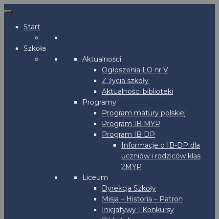
Start
Szkoła
Aktualności
Ogłoszenia LO nr V
Z życia szkoły
Aktualności biblioteki
Programy
Program matury polskiej
Program IB MYP
Program IB DP
Informacje o IB-DP dla
uczniów i rodziców klas
2MYP
Liceum
Dyrekcja Szkoły
Misja – Historia – Patron
Inicjatywy | Konkursy