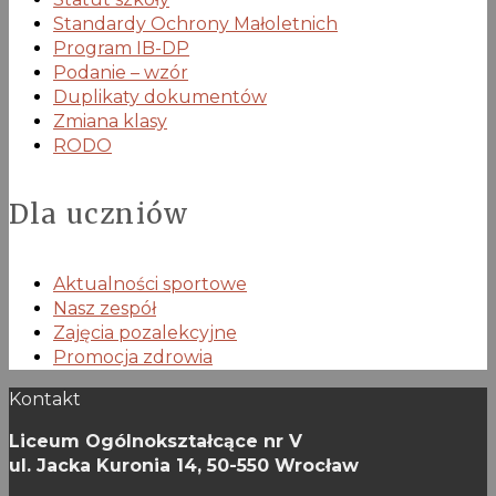
Standardy Ochrony Małoletnich
Program IB-DP
Podanie – wzór
Duplikaty dokumentów
Zmiana klasy
RODO
Dla uczniów
Aktualności sportowe
Nasz zespół
Zajęcia pozalekcyjne
Promocja zdrowia
Kontakt
Liceum Ogólnokształcące nr V
ul. Jacka Kuronia 14,
50-550 Wrocław