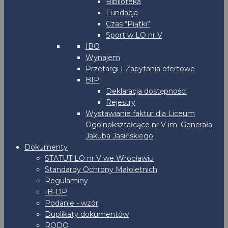
Biblioteka
Fundacja
Czas “Piątki”
Sport w LO nr V
IBO
Wynajem
Przetargi | Zapytania ofertowe
BIP
Deklaracja dostępności
Rejestry
Wystawianie faktur dla Liceum
Ogólnokształcące nr V im. Generała
Jakuba Jasińskiego
Dokumenty
STATUT LO nr V we Wrocławiu
Standardy Ochrony Małoletnich
Regulaminy
IB-DP
Podanie - wzór
Duplikaty dokumentów
RODO