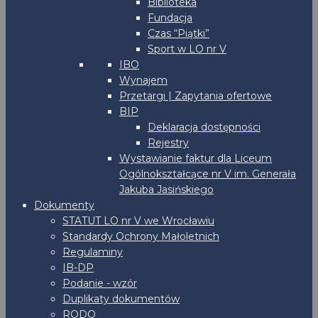
Biblioteka
Fundacja
Czas “Piątki”
Sport w LO nr V
IBO
Wynajem
Przetargi | Zapytania ofertowe
BIP
Deklaracja dostępności
Rejestry
Wystawianie faktur dla Liceum
Ogólnokształcące nr V im. Generała
Jakuba Jasińskiego
Dokumenty
STATUT LO nr V we Wrocławiu
Standardy Ochrony Małoletnich
Regulaminy
IB-DP
Podanie - wzór
Duplikaty dokumentów
RODO