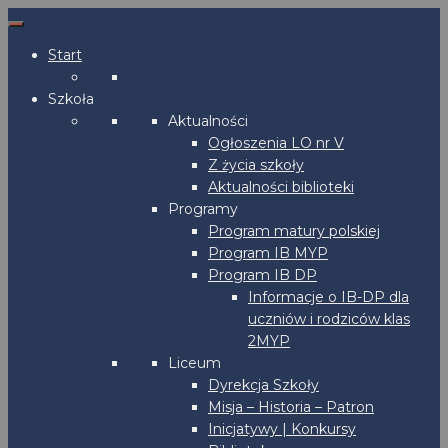
Start
Szkoła
Aktualności
Ogłoszenia LO nr V
Z życia szkoły
Aktualności biblioteki
Programy
Program matury polskiej
Program IB MYP
Program IB DP
Informacje o IB-DP dla
uczniów i rodziców klas
2MYP
Liceum
Dyrekcja Szkoły
Misja – Historia – Patron
Inicjatywy | Konkursy