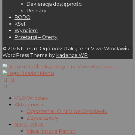
Deklaracja dostępności
Rejestry
RODO
KSeF
Wynajem
Przetargi – Oferty
© 2026 Liceum Ogólnokształcące nr V we Wrocławiu -
WordPress Theme by
Kadence WP
V LO Wrocław
Aktualności
Ogłoszenia LO nr V we Wrocławiu
Z życia szkoły
Nasza szkoła
Misja|Historia|Patron