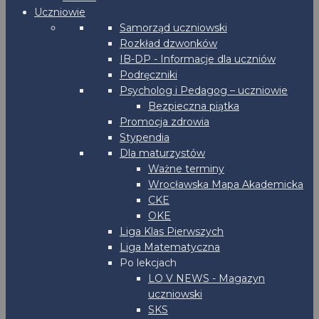
Uczniowie
Samorząd uczniowski
Rozkład dzwonków
IB-DP - Informacje dla uczniów
Podręczniki
Psycholog i Pedagog – uczniowie
Bezpieczna piątka
Promocja zdrowia
Stypendia
Dla maturzystów
Ważne terminy
Wrocławska Mapa Akademicka
CKE
OKE
Liga Klas Pierwszych
Liga Matematyczna
Po lekcjach
LO V NEWS - Magazyn
uczniowski
SKS