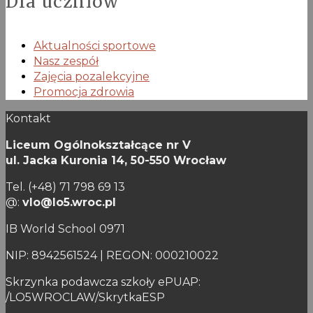
Dla uczniów
Aktualności sportowe
Nasz zespół
Zajęcia pozalekcyjne
Promocja zdrowia
Kontakt
Liceum Ogólnokształcące nr V
ul. Jacka Kuronia 14,
50-550 Wrocław
Tel. (+48) 71 798 69 13
@:
vlo@lo5.wroc.pl
IB World School 0971
NIP: 8942561524 | REGON: 000210022
Skrzynka podawcza szkoły ePUAP:
/LO5WROCLAW/SkrytkaESP