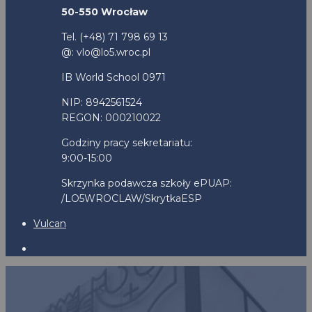
50-550 Wrocław
Tel. (+48) 71 798 69 13
@: vlo@lo5.wroc.pl
IB World School 0971
NIP: 8942561524
REGON: 000210022
Godziny pracy sekretariatu:
9:00-15:00
Skrzynka podawcza szkoły ePUAP:
/LO5WROCLAW/SkrytkaESP
Vulcan