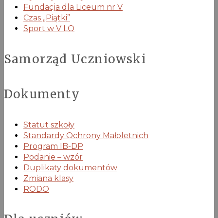
Fundacja dla Liceum nr V
Czas „Piątki”
Sport w V LO
Samorząd Uczniowski
Dokumenty
Statut szkoły
Standardy Ochrony Małoletnich
Program IB-DP
Podanie – wzór
Duplikaty dokumentów
Zmiana klasy
RODO