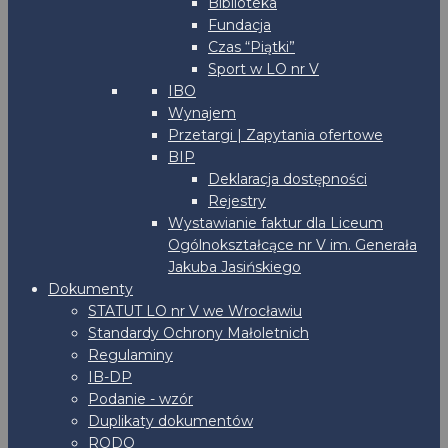
Biblioteka
Fundacja
Czas “Piątki”
Sport w LO nr V
IBO
Wynajem
Przetargi | Zapytania ofertowe
BIP
Deklaracja dostępności
Rejestry
Wystawianie faktur dla Liceum
Ogólnokształcące nr V im. Generała
Jakuba Jasińskiego
Dokumenty
STATUT LO nr V we Wrocławiu
Standardy Ochrony Małoletnich
Regulaminy
IB-DP
Podanie - wzór
Duplikaty dokumentów
RODO