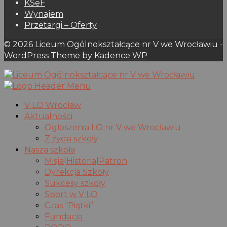
KSeF
Wynajem
Przetargi – Oferty
© 2026 Liceum Ogólnokształcące nr V we Wrocławiu -
WordPress Theme by
Kadence WP
V LO Wrocław
Aktualności
Ogłoszenia LO nr V we Wrocławiu
Z życia szkoły
Nasza szkoła
Misja|Historia|Patron
Dyrekcja Szkoły
Sukcesy szkoły
Sport w V LO
Czas “Piątki”
Fundacja