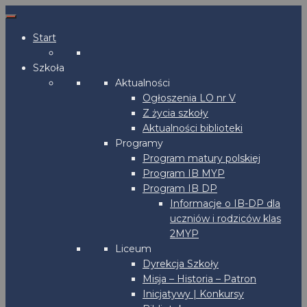
Start
Szkoła
Aktualności
Ogłoszenia LO nr V
Z życia szkoły
Aktualności biblioteki
Programy
Program matury polskiej
Program IB MYP
Program IB DP
Informacje o IB-DP dla
uczniów i rodziców klas
2MYP
Liceum
Dyrekcja Szkoły
Misja – Historia – Patron
Inicjatywy | Konkursy