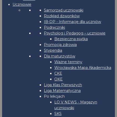
Uczniowie
Samorząd uczniowski
Rozkład dzwonków
IB-DP - Informacje dla uczniów
Podręczniki
Psycholog i Pedagog – uczniowie
Bezpieczna piątka
Promocja zdrowia
Stypendia
Dla maturzystów
Ważne terminy
Wrocławska Mapa Akademicka
CKE
OKE
Liga Klas Pierwszych
Liga Matematyczna
Po lekcjach
LO V NEWS - Magazyn
uczniowski
SKS