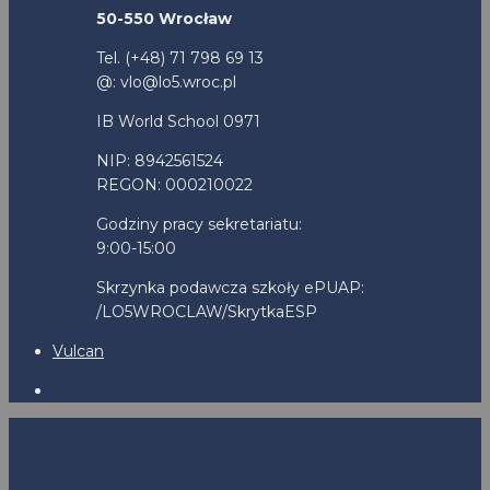
50-550 Wrocław
Tel. (+48) 71 798 69 13
@: vlo@lo5.wroc.pl
IB World School 0971
NIP: 8942561524
REGON: 000210022
Godziny pracy sekretariatu:
9:00-15:00
Skrzynka podawcza szkoły ePUAP:
/LO5WROCLAW/SkrytkaESP
Vulcan