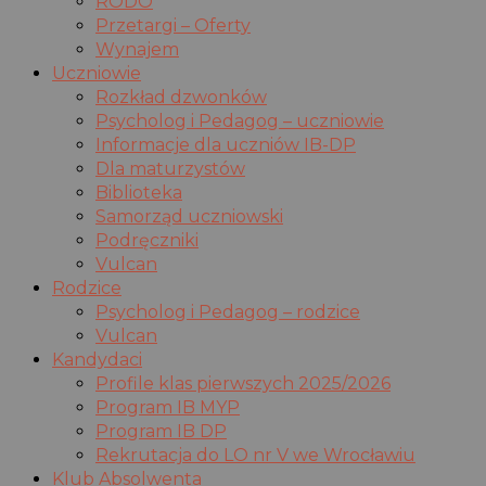
RODO
Przetargi – Oferty
Wynajem
Uczniowie
Rozkład dzwonków
Psycholog i Pedagog – uczniowie
Informacje dla uczniów IB-DP
Dla maturzystów
Biblioteka
Samorząd uczniowski
Podręczniki
Vulcan
Rodzice
Psycholog i Pedagog – rodzice
Vulcan
Kandydaci
Profile klas pierwszych 2025/2026
Program IB MYP
Program IB DP
Rekrutacja do LO nr V we Wrocławiu
Klub Absolwenta