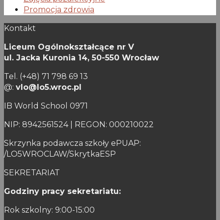
Promocja zdrowia
Kontakt
Liceum Ogólnokształcące nr V
ul. Jacka Kuronia 14,
50-550 Wrocław
Tel. (+48) 71 798 69 13
@:
vlo@lo5.wroc.pl
IB World School 0971
NIP: 8942561524 | REGON: 000210022
Skrzynka podawcza szkoły ePUAP:
/LO5WROCLAW/SkrytkaESP
SEKRETARIAT
Godziny pracy sekretariatu:
Rok szkolny: 9:00-15:00