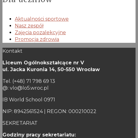
Aktualności sportowe
Nasz zespół
Zajęcia pozalekcyjne
Promocja zdrowia
Kontakt
Liceum Ogólnokształcące nr V
ul. Jacka Kuronia 14,
50-550 Wrocław
Tel. (+48) 71 798 69 13
@: vlo@lo5.wroc.pl
IB World School 0971
NIP: 8942561524 | REGON: 000210022
SEKRETARIAT
Godziny pracy sekretariatu: