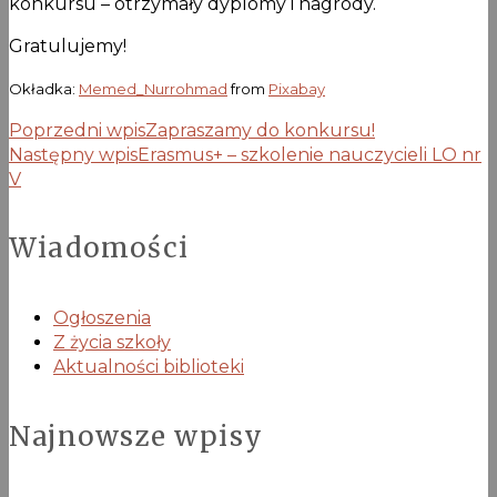
konkursu – otrzymały dyplomy i nagrody.
Gratulujemy!
Okładka:
Memed_Nurrohmad
from
Pixabay
Poprzedni wpis
Zapraszamy do konkursu!
Następny wpis
Erasmus+ – szkolenie nauczycieli LO nr
V
Wiadomości
Ogłoszenia
Z życia szkoły
Aktualności biblioteki
Najnowsze wpisy