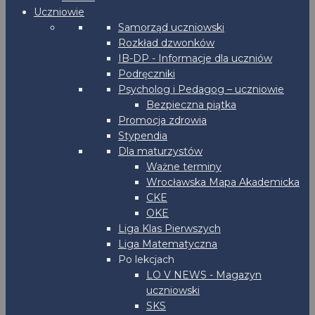
Uczniowie
Samorząd uczniowski
Rozkład dzwonków
IB-DP - Informacje dla uczniów
Podręczniki
Psycholog i Pedagog – uczniowie
Bezpieczna piątka
Promocja zdrowia
Stypendia
Dla maturzystów
Ważne terminy
Wrocławska Mapa Akademicka
CKE
OKE
Liga Klas Pierwszych
Liga Matematyczna
Po lekcjach
LO V NEWS - Magazyn
uczniowski
SKS