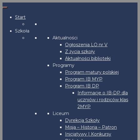
Start
Szkoła
Aktualności
Ogłoszenia LO nr V
Z życia szkoły
Aktualności biblioteki
Programy
Program matury polskiej
Program IB MYP
Program IB DP
Informacje o IB-DP dla
uczniów i rodziców klas
2MYP
Liceum
Dyrekcja Szkoły
Misja – Historia – Patron
Inicjatywy | Konkursy