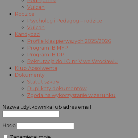
Podręczniki
Vulcan
Rodzice
Psycholog i Pedagog – rodzice
Vulcan
Kandydaci
Profile klas pierwszych 2025/2026
Program IB MYP
Program IB DP
Rekrutacja do LO nr V we Wrocławiu
Klub Absolwenta
Dokumenty
Statut szkoły
Duplikaty dokumentów
Zgoda na wykorzystanie wizerunku
Nazwa użytkownika lub adres email
Hasło
Zapamiętaj mnie