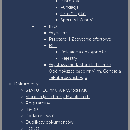
Biblioteka
Fundacja
Czas “Piątki”
Sport w LO nr V
IBO
Wynajem
Przetargi | Zapytania ofertowe
BIP
Deklaracja dostępności
Rejestry
Wystawianie faktur dla Liceum
Ogólnokształcące nr V im. Generała
Jakuba Jasińskiego
Dokumenty
STATUT LO nr V we Wrocławiu
Standardy Ochrony Małoletnich
Regulaminy
IB-DP
Podanie - wzór
Duplikaty dokumentów
RODO