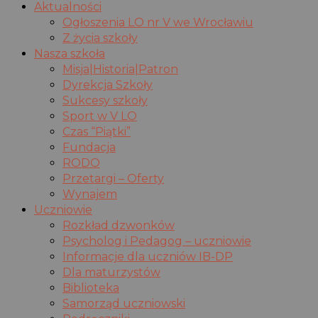
Aktualności
Ogłoszenia LO nr V we Wrocławiu
Z życia szkoły
Nasza szkoła
Misja|Historia|Patron
Dyrekcja Szkoły
Sukcesy szkoły
Sport w V LO
Czas “Piątki”
Fundacja
RODO
Przetargi – Oferty
Wynajem
Uczniowie
Rozkład dzwonków
Psycholog i Pedagog – uczniowie
Informacje dla uczniów IB-DP
Dla maturzystów
Biblioteka
Samorząd uczniowski