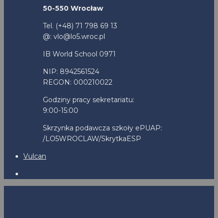
50-550 Wrocław
Tel. (+48) 71 798 69 13
@: vlo@lo5.wroc.pl
IB World School 0971
NIP: 8942561524
REGON: 000210022
Godziny pracy sekretariatu:
9:00-15:00
Skrzynka podawcza szkoły ePUAP:
/LO5WROCLAW/SkrytkaESP
Vulcan