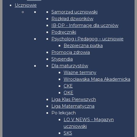
Uczniowie
Samorząd uczniowski
Rozkład dzwonków
IB-DP - Informacje dla uczniów
Podręczniki
Psycholog i Pedagog – uczniowie
Bezpieczna piątka
Promocja zdrowia
Stypendia
Dla maturzystów
Ważne terminy
Wrocławska Mapa Akademicka
CKE
OKE
Liga Klas Pierwszych
Liga Matematyczna
Po lekcjach
LO V NEWS - Magazyn
uczniowski
SKS