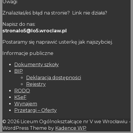
Uwagi
Znalazłaś/eś błąd na stronie? Link nie działa?
Napisz do nas:
stronalo5@lo5.wroclaw.pl
Postaramy się naprawić usterkę jak najszybciej.
Informacje publiczne
Dokumenty szkoły
BIP
Deklaracja dostępności
Rejestry
RODO
KSeF
Wynajem
Przetargi – Oferty
© 2026 Liceum Ogólnokształcące nr V we Wrocławiu -
WordPress Theme by
Kadence WP