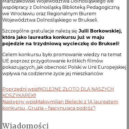
Marszałkowski Województwa Dolnośląskiego we
współpracy z Dolnośląską Biblioteką Pedagogiczną
we Wrocławiu oraz Regionalnym Biurem
Województwa Dolnośląskiego w Brukseli.
Szczególne gratulacje należą się
Julii Borkowskiej,
która jako laureatka konkursu już w maju
pojedzie na trzydniową wycieczkę do Brukseli
!
Celem konkursu było promowanie wiedzy na temat
UE poprzez przygotowanie krótkich filmów
pokazujących, jak obecność Polski w Unii Europejskiej
wpływa na codzienne życie jej mieszkańców
Poprzedni wpis
!!KOLEJNE ZŁOTO DLA NASZYCH
KOSZYKAREK!!
Następny wpis
Maksymilian Bielecki z 1A laureatem
konkursu „Gruzja – fascynująca podróż”!
Wiadomości