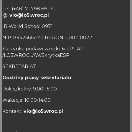
Tel. (+48) 71 798 69 13
@:
vlo@lo5.wroc.pl
IB World School 0971
NIP: 8942561524 | REGON: 000210022
Skrzynka podawcza szkoły ePUAP:
/LO5WROCLAW/SkrytkaESP
SEKRETARIAT
Godziny pracy sekretariatu:
Rok szkolny: 9:00-15:00
Wakacje: 10:00-14:00
Kontakt:
vlo@lo5.wroc.pl