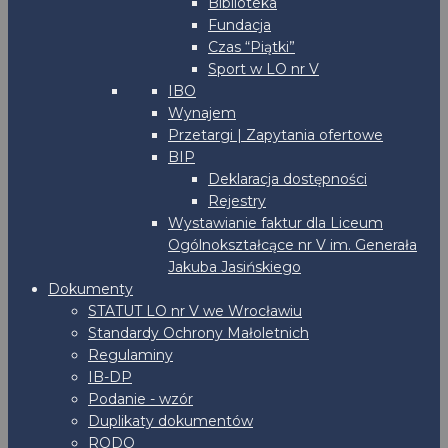
Biblioteka
Fundacja
Czas “Piątki”
Sport w LO nr V
IBO
Wynajem
Przetargi | Zapytania ofertowe
BIP
Deklaracja dostępności
Rejestry
Wystawianie faktur dla Liceum
Ogólnokształcące nr V im. Generała
Jakuba Jasińskiego
Dokumenty
STATUT LO nr V we Wrocławiu
Standardy Ochrony Małoletnich
Regulaminy
IB-DP
Podanie - wzór
Duplikaty dokumentów
RODO