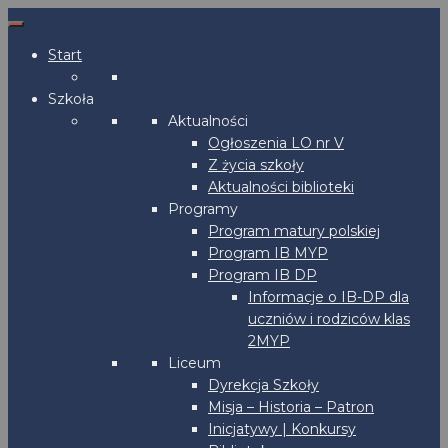
Start
Szkoła
Aktualności
Ogłoszenia LO nr V
Z życia szkoły
Aktualności biblioteki
Programy
Program matury polskiej
Program IB MYP
Program IB DP
Informacje o IB-DP dla
uczniów i rodziców klas
2MYP
Liceum
Dyrekcja Szkoły
Misja – Historia – Patron
Inicjatywy | Konkursy