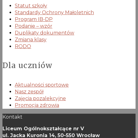
Statut szkoły
Standardy Ochrony Małoletnich
Program IB-DP
Podanie – wzór
Duplikaty dokumentów
Zmiana klasy
RODO
Dla uczniów
Aktualności sportowe
Nasz zespół
Zajęcia pozalekcyjne
Promocja zdrowia
Kontakt
Liceum Ogólnokształcące nr V
ul. Jacka Kuronia 14,
50-550 Wrocław