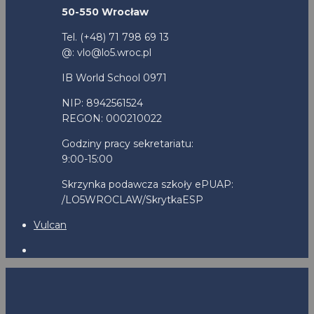
50-550 Wrocław
Tel. (+48) 71 798 69 13
@: vlo@lo5.wroc.pl
IB World School 0971
NIP: 8942561524
REGON: 000210022
Godziny pracy sekretariatu:
9:00-15:00
Skrzynka podawcza szkoły ePUAP:
/LO5WROCLAW/SkrytkaESP
Vulcan