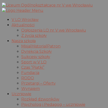
V LO Wrocław
Aktualności
Ogłoszenia LO nr V we Wrocławiu
Z życia szkoły
Nasza szkoła
Misja|Historia|Patron
Dyrekcja Szkoły
Sukcesy szkoły
Sport w V LO
Czas “Piątki”
Fundacja
RODO
Przetargi – Oferty
Wynajem
Uczniowie
Rozkład dzwonków
Psycholog i Pedagog – uczniowie