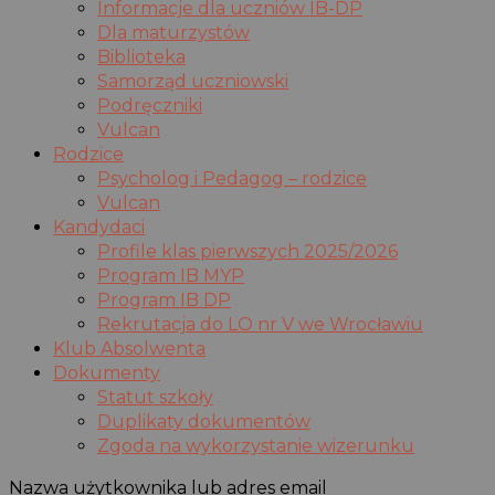
Informacje dla uczniów IB-DP
Dla maturzystów
Biblioteka
Samorząd uczniowski
Podręczniki
Vulcan
Rodzice
Psycholog i Pedagog – rodzice
Vulcan
Kandydaci
Profile klas pierwszych 2025/2026
Program IB MYP
Program IB DP
Rekrutacja do LO nr V we Wrocławiu
Klub Absolwenta
Dokumenty
Statut szkoły
Duplikaty dokumentów
Zgoda na wykorzystanie wizerunku
Nazwa użytkownika lub adres email