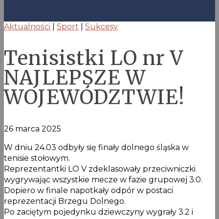
Aktualności
|
Sport
|
Sukcesy
Tenisistki LO nr V
NAJLEPSZE W
WOJEWÓDZTWIE!
26 marca 2025
W dniu 24.03 odbyły się finały dolnego śląska w
tenisie stołowym.
Reprezentantki LO V zdeklasowały przeciwniczki
wygrywając wszystkie mecze w fazie grupowej 3:0.
Dopiero w finale napotkały odpór w postaci
reprezentacji Brzegu Dolnego.
Po zaciętym pojedynku dziewczyny wygrały 3:2 i