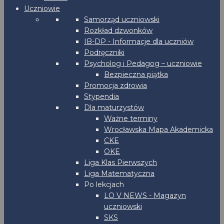
Uczniowie
Samorząd uczniowski
Rozkład dzwonków
IB-DP - Informacje dla uczniów
Podręczniki
Psycholog i Pedagog – uczniowie
Bezpieczna piątka
Promocja zdrowia
Stypendia
Dla maturzystów
Ważne terminy
Wrocławska Mapa Akademicka
CKE
OKE
Liga Klas Pierwszych
Liga Matematyczna
Po lekcjach
LO V NEWS - Magazyn
uczniowski
SKS