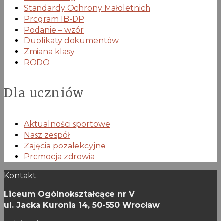
Standardy Ochrony Małoletnich
Program IB-DP
Podanie – wzór
Duplikaty dokumentów
Zmiana klasy
RODO
Dla uczniów
Aktualności sportowe
Nasz zespół
Zajęcia pozalekcyjne
Promocja zdrowia
Kontakt
Liceum Ogólnokształcące nr V
ul. Jacka Kuronia 14,
50-550 Wrocław