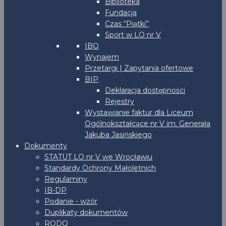
Biblioteka
Fundacja
Czas “Piątki”
Sport w LO nr V
IBO
Wynajem
Przetargi | Zapytania ofertowe
BIP
Deklaracja dostępności
Rejestry
Wystawianie faktur dla Liceum
Ogólnokształcące nr V im. Generała
Jakuba Jasińskiego
Dokumenty
STATUT LO nr V we Wrocławiu
Standardy Ochrony Małoletnich
Regulaminy
IB-DP
Podanie - wzór
Duplikaty dokumentów
RODO