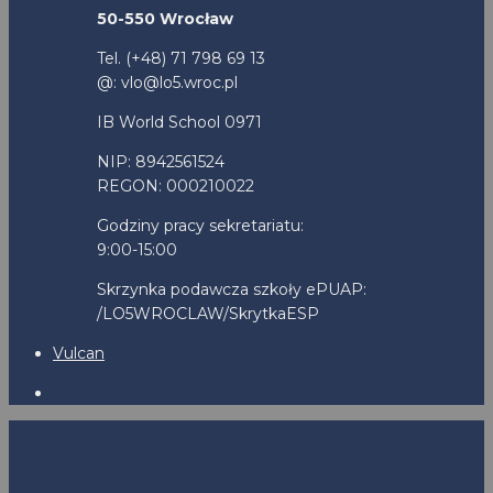
50-550 Wrocław
Tel. (+48) 71 798 69 13
@: vlo@lo5.wroc.pl
IB World School 0971
NIP: 8942561524
REGON: 000210022
Godziny pracy sekretariatu:
9:00-15:00
Skrzynka podawcza szkoły ePUAP:
/LO5WROCLAW/SkrytkaESP
Vulcan