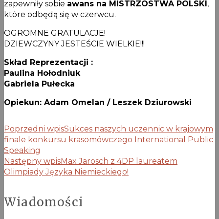
zapewniły sobie
awans na MISTRZOSTWA POLSKI
,
które odbędą się w czerwcu.
OGROMNE GRATULACJE!
DZIEWCZYNY JESTEŚCIE WIELKIE!!!
Skład Reprezentacji :
Paulina Hołodniuk
Gabriela Pułecka
Opiekun: Adam Omelan / Leszek Dziurowski
Poprzedni wpis
Sukces naszych uczennic w krajowym
finale konkursu krasomówczego International Public
Speaking
Następny wpis
Max Jarosch z 4DP laureatem
Olimpiady Języka Niemieckiego!
Wiadomości