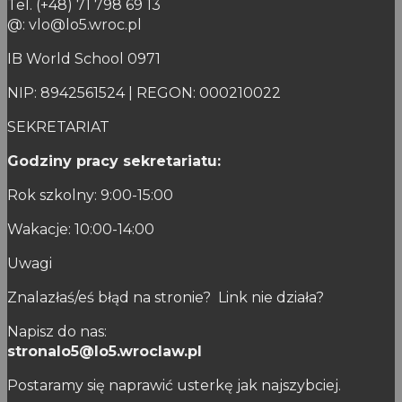
Tel. (+48) 71 798 69 13
@: vlo@lo5.wroc.pl
IB World School 0971
NIP: 8942561524 | REGON: 000210022
SEKRETARIAT
Godziny pracy sekretariatu:
Rok szkolny: 9:00-15:00
Wakacje: 10:00-14:00
Uwagi
Znalazłaś/eś błąd na stronie? Link nie działa?
Napisz do nas:
stronalo5@lo5.wroclaw.pl
Postaramy się naprawić usterkę jak najszybciej.