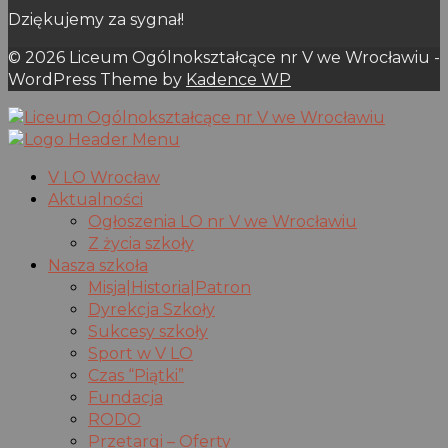
Dziękujemy za sygnał!
© 2026 Liceum Ogólnokształcące nr V we Wrocławiu -
WordPress Theme by
Kadence WP
V LO Wrocław
Aktualności
Ogłoszenia LO nr V we Wrocławiu
Z życia szkoły
Nasza szkoła
Misja|Historia|Patron
Dyrekcja Szkoły
Sukcesy szkoły
Sport w V LO
Czas “Piątki”
Fundacja
RODO
Przetargi – Oferty