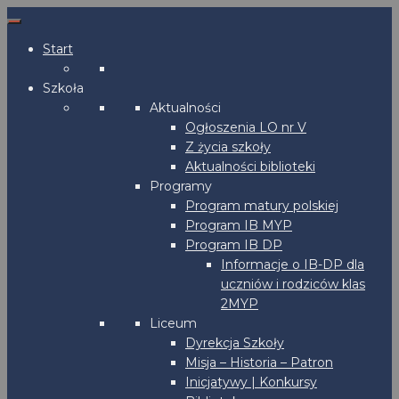
Start
Szkoła
Aktualności
Ogłoszenia LO nr V
Z życia szkoły
Aktualności biblioteki
Programy
Program matury polskiej
Program IB MYP
Program IB DP
Informacje o IB-DP dla
uczniów i rodziców klas
2MYP
Liceum
Dyrekcja Szkoły
Misja – Historia – Patron
Inicjatywy | Konkursy