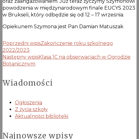
oraz zaangażowaniem. Już teraz życzymy Szymonowi
powodzenia w międzynarodowym finale EUCYS 2023
w Brukseli, który odbędzie się od 12 – 17 września.
Opiekunem Szymona jest Pan Damian Matuszak
Poprzedni wpis
Zakończenie roku szkolnego
2022/2023
Następny wpis
Klasa 1C na obserwacjach w Ogrodzie
Botanicznym
Wiadomości
Ogłoszenia
Z życia szkoły
Aktualności biblioteki
Najnowsze wpisy