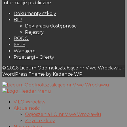
Informacje publiczne
Dokumenty szkoły
BIP
Deklaracja dostępności
Rejestry
RODO
KSeF
Wynajem
Przetargi – Oferty
© 2026 Liceum Ogólnokształcące nr V we Wrocławiu -
WordPress Theme by
Kadence WP
V LO Wrocław
Aktualności
Ogłoszenia LO nr V we Wrocławiu
Z życia szkoły
Nasza szkoła