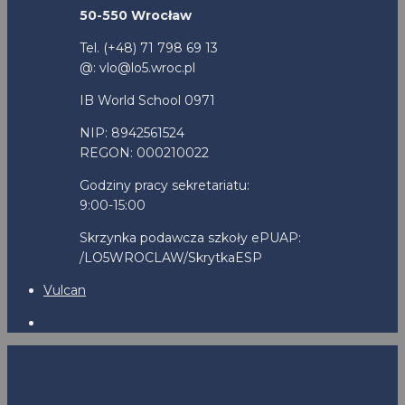
50-550 Wrocław
Tel. (+48) 71 798 69 13
@: vlo@lo5.wroc.pl
IB World School 0971
NIP: 8942561524
REGON: 000210022
Godziny pracy sekretariatu:
9:00-15:00
Skrzynka podawcza szkoły ePUAP:
/LO5WROCLAW/SkrytkaESP
Vulcan