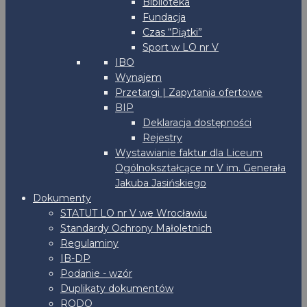
Biblioteka
Fundacja
Czas “Piątki”
Sport w LO nr V
IBO
Wynajem
Przetargi | Zapytania ofertowe
BIP
Deklaracja dostępności
Rejestry
Wystawianie faktur dla Liceum
Ogólnokształcące nr V im. Generała
Jakuba Jasińskiego
Dokumenty
STATUT LO nr V we Wrocławiu
Standardy Ochrony Małoletnich
Regulaminy
IB-DP
Podanie - wzór
Duplikaty dokumentów
RODO