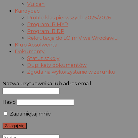
Vulcan
Kandydaci
Profile klas pierwszych 2025/2026
Program IB MYP
Program IB DP
Rekrutacja do LO nr V we Wrocławiu
Klub Absolwenta
Dokumenty
Statut szkoły
Duplikaty dokumentów
Zgoda na wykorzystanie wizerunku
Nazwa użytkownika lub adres email
Hasło
Zapamiętaj mnie
Szukaj