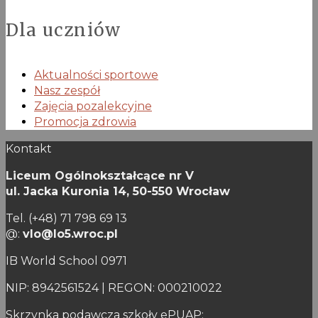
Dla uczniów
Aktualności sportowe
Nasz zespół
Zajęcia pozalekcyjne
Promocja zdrowia
Kontakt
Liceum Ogólnokształcące nr V
ul. Jacka Kuronia 14,
50-550 Wrocław
Tel. (+48) 71 798 69 13
@:
vlo@lo5.wroc.pl
IB World School 0971
NIP: 8942561524 | REGON: 000210022
Skrzynka podawcza szkoły ePUAP: