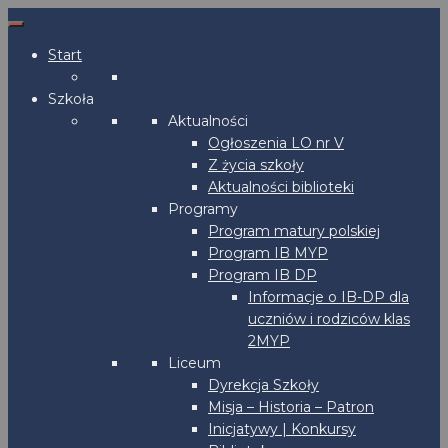
Start
Szkoła
Aktualności
Ogłoszenia LO nr V
Z życia szkoły
Aktualności biblioteki
Programy
Program matury polskiej
Program IB MYP
Program IB DP
Informacje o IB-DP dla
uczniów i rodziców klas
2MYP
Liceum
Dyrekcja Szkoły
Misja – Historia – Patron
Inicjatywy | Konkursy