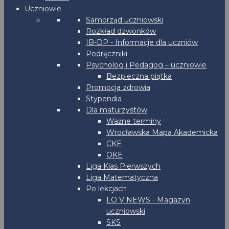
Uczniowie
Samorząd uczniowski
Rozkład dzwonków
IB-DP - Informacje dla uczniów
Podręczniki
Psycholog i Pedagog – uczniowie
Bezpieczna piątka
Promocja zdrowia
Stypendia
Dla maturzystów
Ważne terminy
Wrocławska Mapa Akademicka
CKE
OKE
Liga Klas Pierwszych
Liga Matematyczna
Po lekcjach
LO V NEWS - Magazyn
uczniowski
SKS