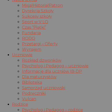
Misja|Historia|Patron
Dyrekcja Szkoły
Sukcesy szkoły
Sport w V LO
Czas “Piątki”
Fundacja
RODO
Przetargi – Oferty
Wynajem
Uczniowie
Rozkład dzwonków
Psycholog i Pedagog – uczniowie
Informacje dla uczniów IB-DP
Dla maturzystów
Biblioteka
Samorząd uczniowski
Podręczniki
Vulcan
Rodzice
Psycholog i Pedagog – rodzice