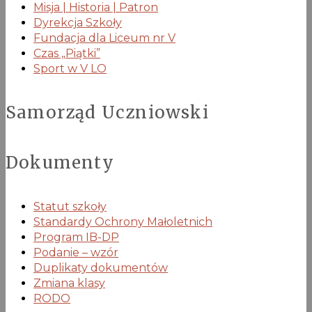
Misja | Historia | Patron
Dyrekcja Szkoły
Fundacja dla Liceum nr V
Czas „Piątki”
Sport w V LO
Samorząd Uczniowski
Dokumenty
Statut szkoły
Standardy Ochrony Małoletnich
Program IB-DP
Podanie – wzór
Duplikaty dokumentów
Zmiana klasy
RODO