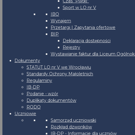
Czas “Piątki”
Sport w LO nr V
IBO
Wynajem
Przetargi | Zapytania ofertowe
BIP
Deklaracja dostępności
Rejestry
Wystawianie faktur dla Liceum Ogólnoks
Dokumenty
STATUT LO nr V we Wrocławiu
Standardy Ochrony Małoletnich
Regulaminy
IB-DP
Podanie - wzór
Duplikaty dokumentów
RODO
Uczniowie
Samorząd uczniowski
Rozkład dzwonków
IB-DP - Informacje dla uczniów