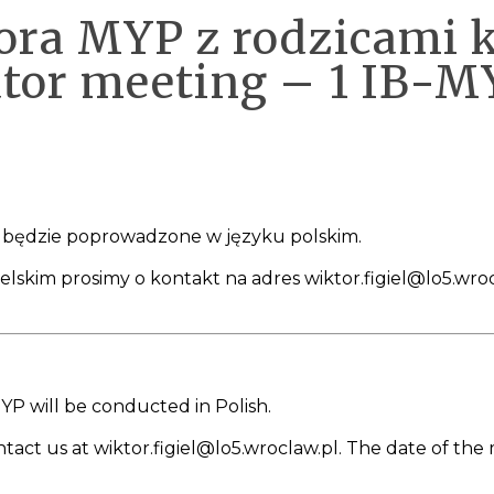
ora MYP z rodzicami k
tor meeting – 1 IB-M
YP będzie poprowadzone w języku polskim.
skim prosimy o kontakt na adres wiktor.figiel@lo5.wroc
YP will be conducted in Polish.
ntact us at wiktor.figiel@lo5.wroclaw.pl. The date of the