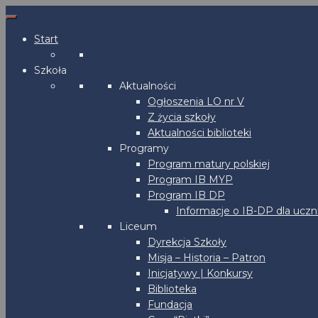
Start
Szkoła
Aktualności
Ogłoszenia LO nr V
Z życia szkoły
Aktualności biblioteki
Programy
Program matury polskiej
Program IB MYP
Program IB DP
Informacje o IB-DP dla uczn
Liceum
Dyrekcja Szkoły
Misja – Historia – Patron
Inicjatywy | Konkursy
Biblioteka
Fundacja