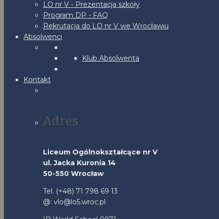
LO nr V - Prezentacja szkoły
Program DP - FAQ
Rekrutacja do LO nr V we Wrocławiu
Absolwenci
Klub Absolwenta
Kontakt
Adres
Liceum Ogólnokształcące nr V
ul. Jacka Kuronia 14
50-550 Wrocław
Tel. (+48) 71 798 69 13
@: vlo@lo5.wroc.pl