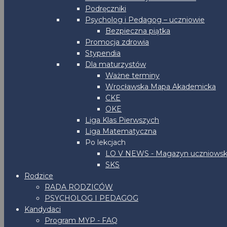
Podręczniki
Psycholog i Pedagog – uczniowie
Bezpieczna piątka
Promocja zdrowia
Stypendia
Dla maturzystów
Ważne terminy
Wrocławska Mapa Akademicka
CKE
OKE
Liga Klas Pierwszych
Liga Matematyczna
Po lekcjach
LO V NEWS - Magazyn uczniowsk
SKS
Rodzice
RADA RODZICÓW
PSYCHOLOG I PEDAGOG
Kandydaci
Program MYP - FAQ