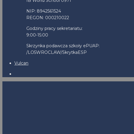
IB World School 0971
NIP: 8942561524
REGON: 000210022
Godziny pracy sekretariatu:
9:00-15:00
Skrzynka podawcza szkoły ePUAP:
/LO5WROCLAW/SkrytkaESP
Vulcan