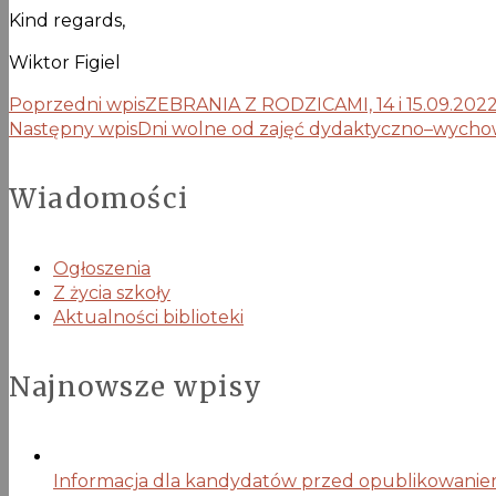
Kind regards,
Wiktor Figiel
Poprzedni wpis
ZEBRANIA Z RODZICAMI, 14 i 15.09.202
Następny wpis
Dni wolne od zajęć dydaktyczno–wych
Wiadomości
Ogłoszenia
Z życia szkoły
Aktualności biblioteki
Najnowsze wpisy
Informacja dla kandydatów przed opublikowaniem 