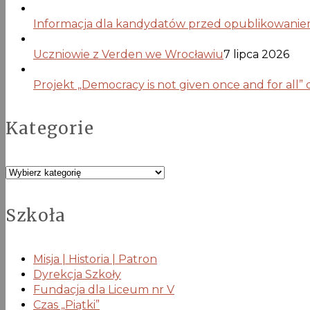
Informacja dla kandydatów przed opublikowaniem 
Uczniowie z Verden we Wrocławiu
7 lipca 2026
Projekt „Democracy is not given once and for all”
Kategorie
Kategorie
Szkoła
Misja | Historia | Patron
Dyrekcja Szkoły
Fundacja dla Liceum nr V
Czas „Piątki”