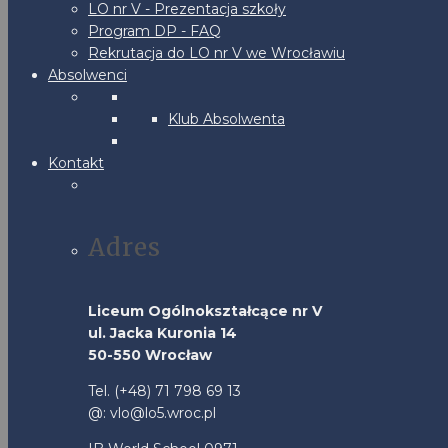
LO nr V - Prezentacja szkoły
Program DP - FAQ
Rekrutacja do LO nr V we Wrocławiu
Absolwenci
Klub Absolwenta
Kontakt
Adres
Liceum Ogólnokształcące nr V
ul. Jacka Kuronia 14
50-550 Wrocław
Tel. (+48) 71 798 69 13
@: vlo@lo5.wroc.pl