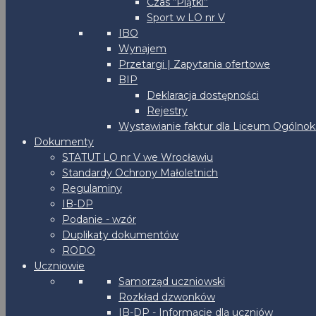
Czas “Piątki”
Sport w LO nr V
IBO
Wynajem
Przetargi | Zapytania ofertowe
BIP
Deklaracja dostępności
Rejestry
Wystawianie faktur dla Liceum Ogólnoks
Dokumenty
STATUT LO nr V we Wrocławiu
Standardy Ochrony Małoletnich
Regulaminy
IB-DP
Podanie - wzór
Duplikaty dokumentów
RODO
Uczniowie
Samorząd uczniowski
Rozkład dzwonków
IB-DP - Informacje dla uczniów