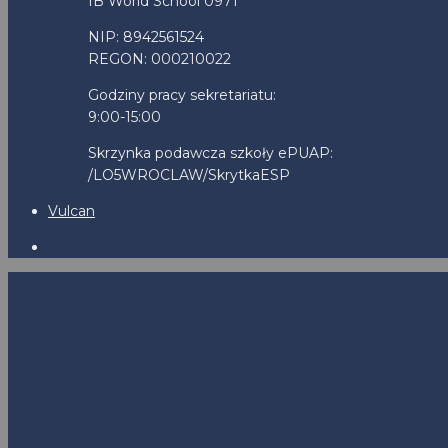
IB World School 0971
NIP: 8942561524
REGON: 000210022
Godziny pracy sekretariatu:
9:00-15:00
Skrzynka podawcza szkoły ePUAP:
/LO5WROCLAW/SkrytkaESP
Vulcan