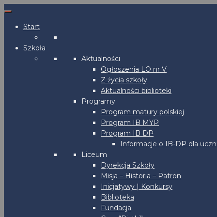
Start
Szkoła
Aktualności
Ogłoszenia LO nr V
Z życia szkoły
Aktualności biblioteki
Programy
Program matury polskiej
Program IB MYP
Program IB DP
Informacje o IB-DP dla uczn
Liceum
Dyrekcja Szkoły
Misja – Historia – Patron
Inicjatywy | Konkursy
Biblioteka
Fundacja