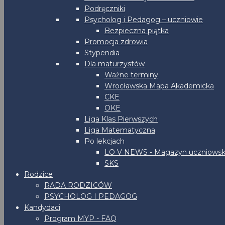
Podręczniki
Psycholog i Pedagog – uczniowie
Bezpieczna piątka
Promocja zdrowia
Stypendia
Dla maturzystów
Ważne terminy
Wrocławska Mapa Akademicka
CKE
OKE
Liga Klas Pierwszych
Liga Matematyczna
Po lekcjach
LO V NEWS - Magazyn uczniowsk
SKS
Rodzice
RADA RODZICÓW
PSYCHOLOG I PEDAGOG
Kandydaci
Program MYP - FAQ