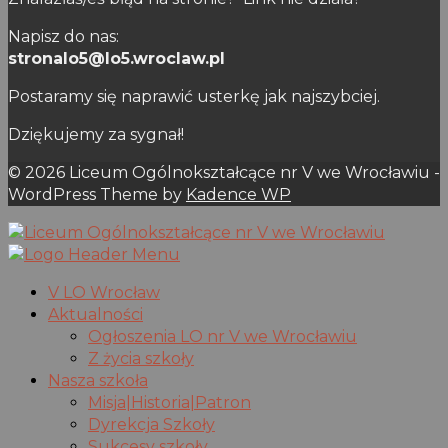
Napisz do nas:
stronalo5@lo5.wroclaw.pl
Postaramy się naprawić usterkę jak najszybciej.
Dziękujemy za sygnał!
© 2026 Liceum Ogólnokształcące nr V we Wrocławiu -
WordPress Theme by
Kadence WP
V LO Wrocław
Aktualności
Ogłoszenia LO nr V we Wrocławiu
Z życia szkoły
Nasza szkoła
Misja|Historia|Patron
Dyrekcja Szkoły
Sukcesy szkoły