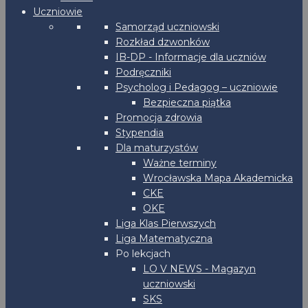
Uczniowie
Samorząd uczniowski
Rozkład dzwonków
IB-DP - Informacje dla uczniów
Podręczniki
Psycholog i Pedagog – uczniowie
Bezpieczna piątka
Promocja zdrowia
Stypendia
Dla maturzystów
Ważne terminy
Wrocławska Mapa Akademicka
CKE
OKE
Liga Klas Pierwszych
Liga Matematyczna
Po lekcjach
LO V NEWS - Magazyn
uczniowski
SKS