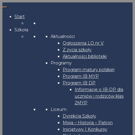
Start
Szkoła
Aktualności
Ogłoszenia LO nr V
Z życia szkoły
Aktualności biblioteki
Programy
Program matury polskiej
Program IB MYP
Program IB DP
Informacje o IB-DP dla
uczniów i rodziców klas
2MYP
Liceum
Dyrekcja Szkoły
Misja – Historia – Patron
Inicjatywy | Konkursy