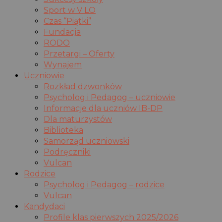
Sport w V LO
Czas “Piątki”
Fundacja
RODO
Przetargi – Oferty
Wynajem
Uczniowie
Rozkład dzwonków
Psycholog i Pedagog – uczniowie
Informacje dla uczniów IB-DP
Dla maturzystów
Biblioteka
Samorząd uczniowski
Podręczniki
Vulcan
Rodzice
Psycholog i Pedagog – rodzice
Vulcan
Kandydaci
Profile klas pierwszych 2025/2026