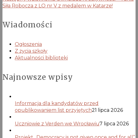
Siła Robocza z LO nr V z medalem w Katarze!
Wiadomości
Ogłoszenia
Z życia szkoły
Aktualności biblioteki
Najnowsze wpisy
Informacja dla kandydatów przed
opublikowaniem list przyjętych
21 lipca 2026
Uczniowie z Verden we Wrocławiu
7 lipca 2026
Projekt „Democracy is not given once and for all”