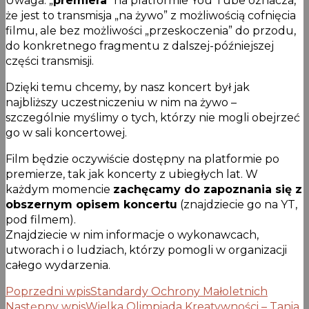
Uwaga: „
premiera
” na platformie You Tube oznacza,
że jest to transmisja „na żywo” z możliwością cofnięcia
filmu, ale bez możliwości „przeskoczenia” do przodu,
do konkretnego fragmentu z dalszej-późniejszej
części transmisji.
Dzięki temu chcemy, by nasz koncert był jak
najbliższy uczestniczeniu w nim na żywo –
szczególnie myślimy o tych, którzy nie mogli obejrzeć
go w sali koncertowej.
Film będzie oczywiście dostępny na platformie po
premierze, tak jak koncerty z ubiegłych lat. W
każdym momencie
zachęcamy do zapoznania się z
obszernym opisem koncertu
(znajdziecie go na YT,
pod filmem).
Znajdziecie w nim informacje o wykonawcach,
utworach i o ludziach, którzy pomogli w organizacji
całego wydarzenia.
Poprzedni wpis
Standardy Ochrony Małoletnich
Następny wpis
Wielka Olimpiada Kreatywności – Tania