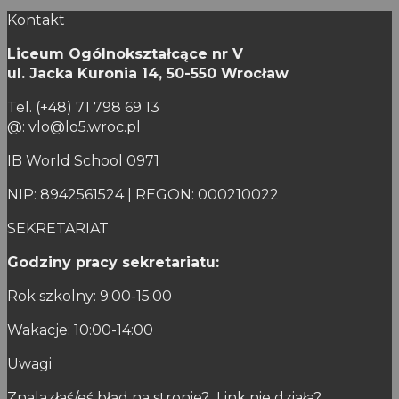
Kontakt
Liceum Ogólnokształcące nr V
ul. Jacka Kuronia 14,
50-550 Wrocław
Tel. (+48) 71 798 69 13
@: vlo@lo5.wroc.pl
IB World School 0971
NIP: 8942561524 | REGON: 000210022
SEKRETARIAT
Godziny pracy sekretariatu:
Rok szkolny: 9:00-15:00
Wakacje: 10:00-14:00
Uwagi
Znalazłaś/eś błąd na stronie? Link nie działa?