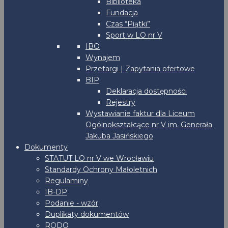
Biblioteka
Fundacja
Czas “Piątki”
Sport w LO nr V
IBO
Wynajem
Przetargi | Zapytania ofertowe
BIP
Deklaracja dostępności
Rejestry
Wystawianie faktur dla Liceum
Ogólnokształcące nr V im. Generała
Jakuba Jasińskiego
Dokumenty
STATUT LO nr V we Wrocławiu
Standardy Ochrony Małoletnich
Regulaminy
IB-DP
Podanie - wzór
Duplikaty dokumentów
RODO