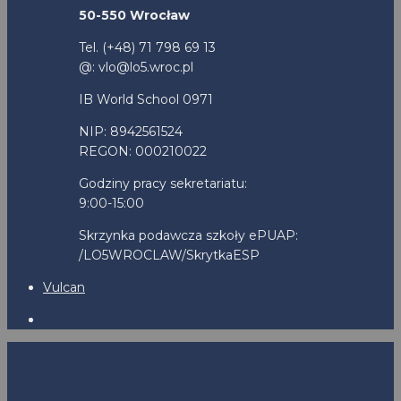
50-550 Wrocław
Tel. (+48) 71 798 69 13
@: vlo@lo5.wroc.pl
IB World School 0971
NIP: 8942561524
REGON: 000210022
Godziny pracy sekretariatu:
9:00-15:00
Skrzynka podawcza szkoły ePUAP:
/LO5WROCLAW/SkrytkaESP
Vulcan