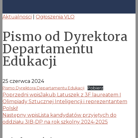
Aktualności
|
Ogłoszenia VLO
Pismo od Dyrektora
Departamentu
Edukacji
25 czerwca 2024
Pismo Dyrektora Departamentu Edukacji
Pobierz
Poprzedni wpis
Jakub Latuszek z 3F laureatem I
Olimpiady Sztucznej Inteligencji i reprezentantem
Polski!
Następny wpis
Lista kandydatów przyjętych do
oddziału 3IB-DP na rok szkolny 2024-2025