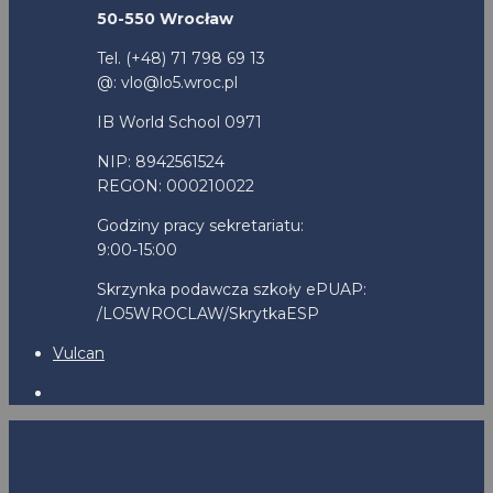
50-550 Wrocław
Tel. (+48) 71 798 69 13
@: vlo@lo5.wroc.pl
IB World School 0971
NIP: 8942561524
REGON: 000210022
Godziny pracy sekretariatu:
9:00-15:00
Skrzynka podawcza szkoły ePUAP:
/LO5WROCLAW/SkrytkaESP
Vulcan