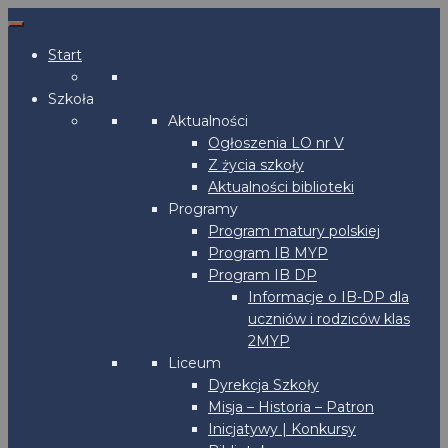
Start
Szkoła
Aktualności
Ogłoszenia LO nr V
Z życia szkoły
Aktualności biblioteki
Programy
Program matury polskiej
Program IB MYP
Program IB DP
Informacje o IB-DP dla
uczniów i rodziców klas
2MYP
Liceum
Dyrekcja Szkoły
Misja – Historia – Patron
Inicjatywy | Konkursy