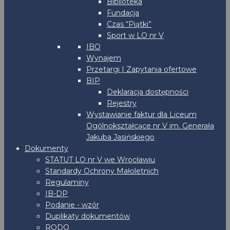
Biblioteka
Fundacja
Czas “Piątki”
Sport w LO nr V
IBO
Wynajem
Przetargi | Zapytania ofertowe
BIP
Deklaracja dostępności
Rejestry
Wystawianie faktur dla Liceum
Ogólnokształcące nr V im. Generała
Jakuba Jasińskiego
Dokumenty
STATUT LO nr V we Wrocławiu
Standardy Ochrony Małoletnich
Regulaminy
IB-DP
Podanie - wzór
Duplikaty dokumentów
RODO