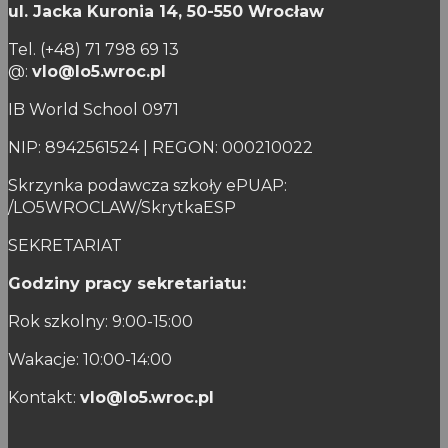
ul. Jacka Kuronia 14,
50-550 Wrocław
Tel. (+48) 71 798 69 13
@:
vlo@lo5.wroc.pl
IB World School 0971
NIP: 8942561524 | REGON: 000210022
Skrzynka podawcza szkoły ePUAP:
/LO5WROCLAW/SkrytkaESP
SEKRETARIAT
Godziny pracy sekretariatu:
Rok szkolny: 9:00-15:00
Wakacje: 10:00-14:00
Kontakt:
vlo@lo5.wroc.pl