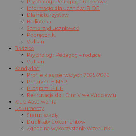
Psycholog i Pedagog – uczniowie
Informacje dla uczniów IB-DP
Dla maturzystów
Biblioteka
Samorząd uczniowski
Podręczniki
Vulcan
Rodzice
Psycholog i Pedagog – rodzice
Vulcan
Kandydaci
Profile klas pierwszych 2025/2026
Program IB MYP
Program IB DP
Rekrutacja do LO nr V we Wrocławiu
Klub Absolwenta
Dokumenty
Statut szkoły
Duplikaty dokumentów
Zgoda na wykorzystanie wizerunku