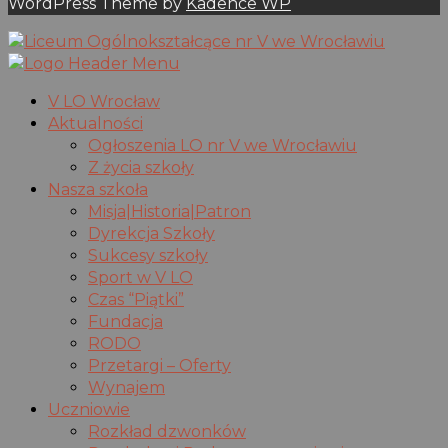
WordPress Theme by
Kadence WP
V LO Wrocław
Aktualności
Ogłoszenia LO nr V we Wrocławiu
Z życia szkoły
Nasza szkoła
Misja|Historia|Patron
Dyrekcja Szkoły
Sukcesy szkoły
Sport w V LO
Czas “Piątki”
Fundacja
RODO
Przetargi – Oferty
Wynajem
Uczniowie
Rozkład dzwonków