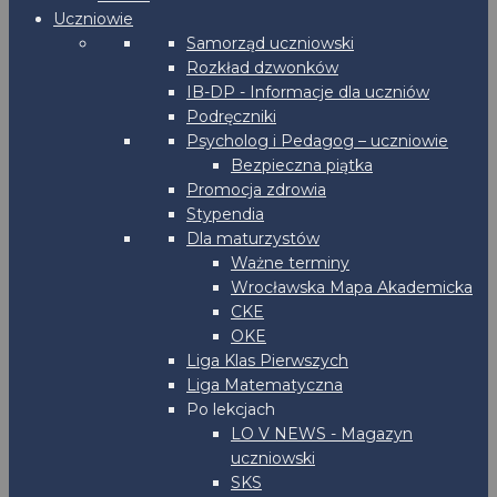
Uczniowie
Samorząd uczniowski
Rozkład dzwonków
IB-DP - Informacje dla uczniów
Podręczniki
Psycholog i Pedagog – uczniowie
Bezpieczna piątka
Promocja zdrowia
Stypendia
Dla maturzystów
Ważne terminy
Wrocławska Mapa Akademicka
CKE
OKE
Liga Klas Pierwszych
Liga Matematyczna
Po lekcjach
LO V NEWS - Magazyn
uczniowski
SKS