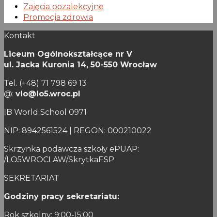
Zajęcia pozalekcyjne
Promocja zdrowia
Kontakt
Liceum Ogólnokształcące nr V
ul. Jacka Kuronia 14,
50-550 Wrocław
Tel. (+48) 71 798 69 13
@:
vlo@lo5.wroc.pl
IB World School 0971
NIP: 8942561524 | REGON: 000210022
Skrzynka podawcza szkoły ePUAP:
/LO5WROCLAW/SkrytkaESP
SEKRETARIAT
Godziny pracy sekretariatu:
Rok szkolny: 9:00-15:00