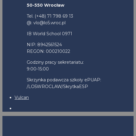
50-550 Wrocław
Tel. (+48) 71 798 69 13
@: vlo@lo5.wroc.pl
IB World School 0971
NIP: 8942561524
REGON: 000210022
Godziny pracy sekretariatu:
9:00-15:00
Skrzynka podawcza szkoły ePUAP:
/LO5WROCLAW/SkrytkaESP
Vulcan