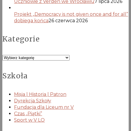
Uczniowie z Verden we Wrocławiu
7 lipca 2026
Projekt „Democracy is not given once and for all”
dobiega końca
26 czerwca 2026
Kategorie
Kategorie
Szkoła
Misja | Historia | Patron
Dyrekcja Szkoły
Fundacja dla Liceum nr V
Czas „Piątki”
Sport w V LO