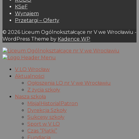
KSeF
Wynajem
Przetargi – Oferty
© 2026 Liceum Ogólnokształcące nr V we Wrocławiu -
WordPress Theme by
Kadence WP
V LO Wrocław
Aktualności
Ogłoszenia LO nr V we Wrocławiu
Z życia szkoły
Nasza szkoła
Misja|Historia|Patron
Dyrekcja Szkoły
Sukcesy szkoły
Sport w V LO
Czas “Piątki”
Fundacja