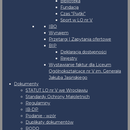
Biblioteka
Fundacja
Czas “Piątki”
Sport w LO nr V
IBO
Wynajem
Przetargi | Zapytania ofertowe
BIP
Deklaracja dostępności
Rejestry
Wystawianie faktur dla Liceum
Ogólnokształcące nr V im. Generała
Jakuba Jasińskiego
Dokumenty
STATUT LO nr V we Wrocławiu
Standardy Ochrony Małoletnich
Regulaminy
IB-DP
Podanie - wzór
Duplikaty dokumentów
RODO