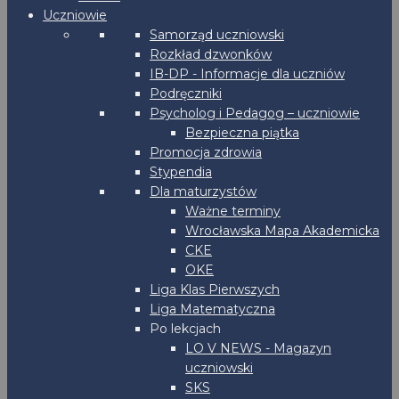
Uczniowie
Samorząd uczniowski
Rozkład dzwonków
IB-DP - Informacje dla uczniów
Podręczniki
Psycholog i Pedagog – uczniowie
Bezpieczna piątka
Promocja zdrowia
Stypendia
Dla maturzystów
Ważne terminy
Wrocławska Mapa Akademicka
CKE
OKE
Liga Klas Pierwszych
Liga Matematyczna
Po lekcjach
LO V NEWS - Magazyn
uczniowski
SKS