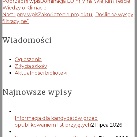
Poprzedni wpis
Dominacja LO nr V na Wielkim Teście
Wiedzy o Klimacie
Następny wpis
Zakończenie projektu „Roślinne wyspy
filtracyjne”
Wiadomości
Ogłoszenia
Z życia szkoły
Aktualności biblioteki
Najnowsze wpisy
Informacja dla kandydatów przed
opublikowaniem list przyjętych
21 lipca 2026