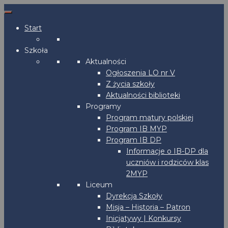
Start
Szkoła
Aktualności
Ogłoszenia LO nr V
Z życia szkoły
Aktualności biblioteki
Programy
Program matury polskiej
Program IB MYP
Program IB DP
Informacje o IB-DP dla
uczniów i rodziców klas
2MYP
Liceum
Dyrekcja Szkoły
Misja – Historia – Patron
Inicjatywy | Konkursy