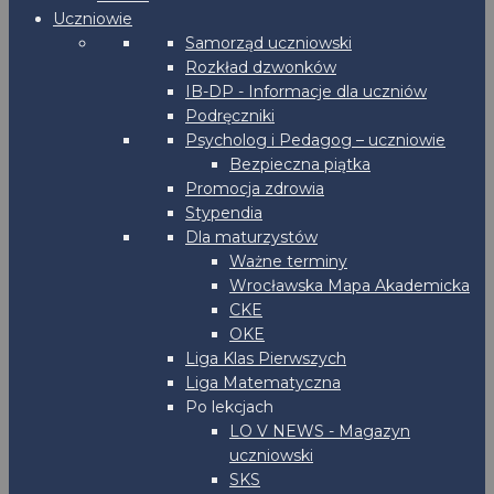
Uczniowie
Samorząd uczniowski
Rozkład dzwonków
IB-DP - Informacje dla uczniów
Podręczniki
Psycholog i Pedagog – uczniowie
Bezpieczna piątka
Promocja zdrowia
Stypendia
Dla maturzystów
Ważne terminy
Wrocławska Mapa Akademicka
CKE
OKE
Liga Klas Pierwszych
Liga Matematyczna
Po lekcjach
LO V NEWS - Magazyn
uczniowski
SKS