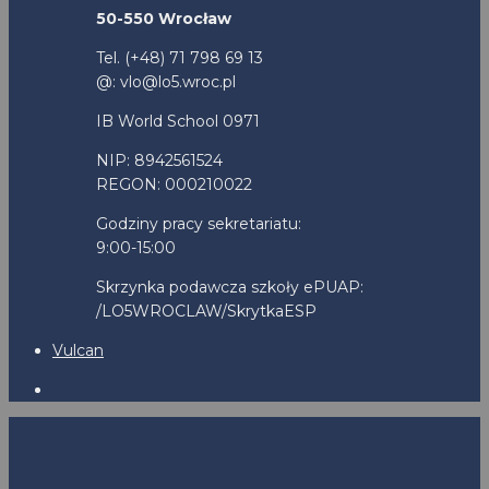
50-550 Wrocław
Tel. (+48) 71 798 69 13
@: vlo@lo5.wroc.pl
IB World School 0971
NIP: 8942561524
REGON: 000210022
Godziny pracy sekretariatu:
9:00-15:00
Skrzynka podawcza szkoły ePUAP:
/LO5WROCLAW/SkrytkaESP
Vulcan