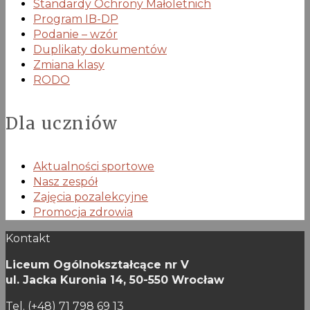
Standardy Ochrony Małoletnich
Program IB-DP
Podanie – wzór
Duplikaty dokumentów
Zmiana klasy
RODO
Dla uczniów
Aktualności sportowe
Nasz zespół
Zajęcia pozalekcyjne
Promocja zdrowia
Kontakt
Liceum Ogólnokształcące nr V
ul. Jacka Kuronia 14,
50-550 Wrocław
Tel. (+48) 71 798 69 13