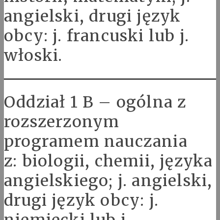
angielski, drugi język
obcy: j. francuski lub j.
włoski.
Oddział 1 B – ogólna z
rozszerzonym
programem nauczania
z: biologii, chemii, języka
angielskiego; j. angielski,
drugi język obcy: j.