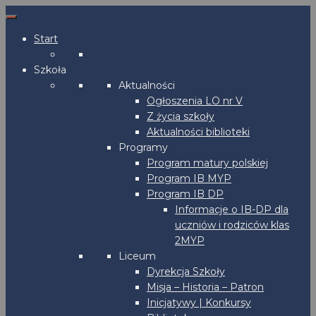
Start
Szkoła
Aktualności
Ogłoszenia LO nr V
Z życia szkoły
Aktualności biblioteki
Programy
Program matury polskiej
Program IB MYP
Program IB DP
Informacje o IB-DP dla
uczniów i rodziców klas
2MYP
Liceum
Dyrekcja Szkoły
Misja – Historia – Patron
Inicjatywy | Konkursy