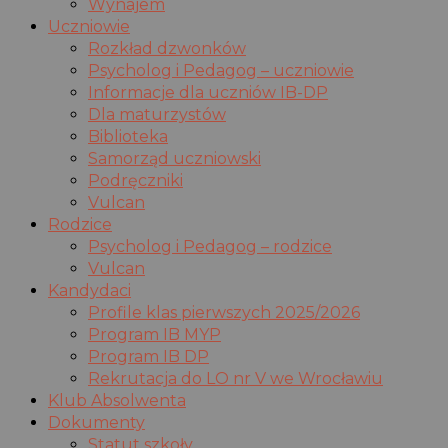
Wynajem
Uczniowie
Rozkład dzwonków
Psycholog i Pedagog – uczniowie
Informacje dla uczniów IB-DP
Dla maturzystów
Biblioteka
Samorząd uczniowski
Podręczniki
Vulcan
Rodzice
Psycholog i Pedagog – rodzice
Vulcan
Kandydaci
Profile klas pierwszych 2025/2026
Program IB MYP
Program IB DP
Rekrutacja do LO nr V we Wrocławiu
Klub Absolwenta
Dokumenty
Statut szkoły