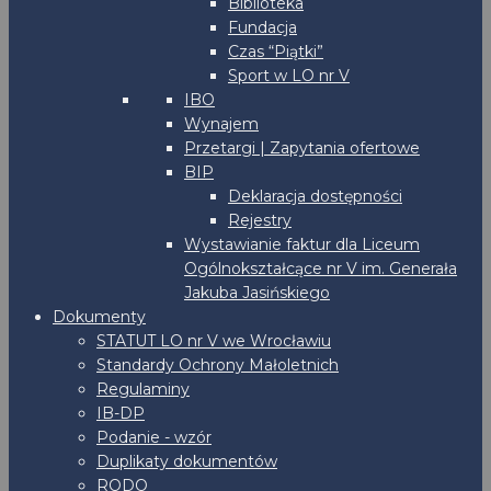
Biblioteka
Fundacja
Czas “Piątki”
Sport w LO nr V
IBO
Wynajem
Przetargi | Zapytania ofertowe
BIP
Deklaracja dostępności
Rejestry
Wystawianie faktur dla Liceum
Ogólnokształcące nr V im. Generała
Jakuba Jasińskiego
Dokumenty
STATUT LO nr V we Wrocławiu
Standardy Ochrony Małoletnich
Regulaminy
IB-DP
Podanie - wzór
Duplikaty dokumentów
RODO