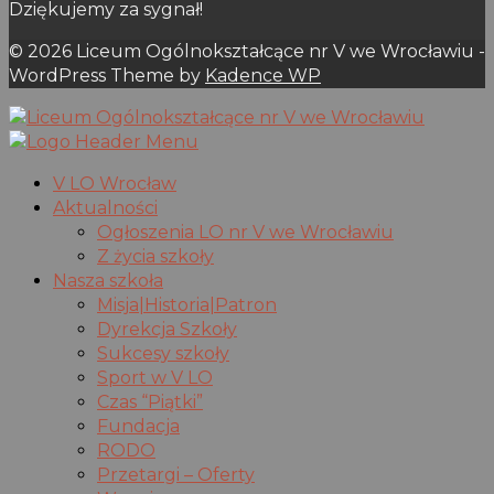
Dziękujemy za sygnał!
© 2026 Liceum Ogólnokształcące nr V we Wrocławiu -
WordPress Theme by
Kadence WP
V LO Wrocław
Aktualności
Ogłoszenia LO nr V we Wrocławiu
Z życia szkoły
Nasza szkoła
Misja|Historia|Patron
Dyrekcja Szkoły
Sukcesy szkoły
Sport w V LO
Czas “Piątki”
Fundacja
RODO
Przetargi – Oferty