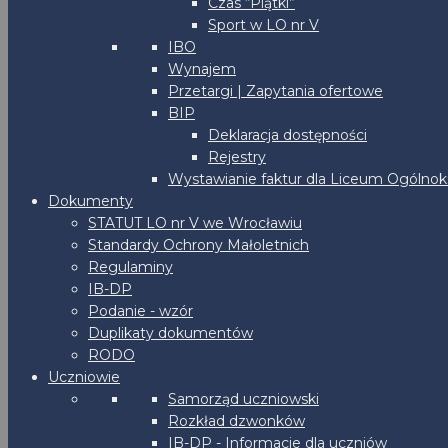
Czas “Piątki”
Sport w LO nr V
IBO
Wynajem
Przetargi | Zapytania ofertowe
BIP
Deklaracja dostępności
Rejestry
Wystawianie faktur dla Liceum Ogólnoks
Dokumenty
STATUT LO nr V we Wrocławiu
Standardy Ochrony Małoletnich
Regulaminy
IB-DP
Podanie - wzór
Duplikaty dokumentów
RODO
Uczniowie
Samorząd uczniowski
Rozkład dzwonków
IB-DP - Informacje dla uczniów