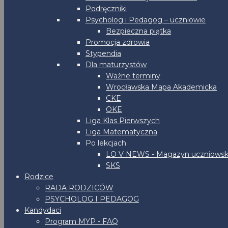
Podręczniki
Psycholog i Pedagog – uczniowie
Bezpieczna piątka
Promocja zdrowia
Stypendia
Dla maturzystów
Ważne terminy
Wrocławska Mapa Akademicka
CKE
OKE
Liga Klas Pierwszych
Liga Matematyczna
Po lekcjach
LO V NEWS - Magazyn uczniowsk
SKS
Rodzice
RADA RODZICÓW
PSYCHOLOG I PEDAGOG
Kandydaci
Program MYP - FAQ