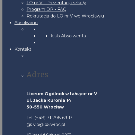
LO nr V - Prezentacja szkoły
Program DP - FAQ
Rekrutacja do LO nr V we Wrocławiu
Absolwenci
Klub Absolwenta
Kontakt
Adres
Liceum Ogólnokształcące nr V
ul. Jacka Kuronia 14
50-550 Wrocław
Tel. (+48) 71 798 69 13
@: vlo@lo5.wroc.pl