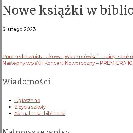
Nowe książki w biblio
6 lutego 2023
Poprzedni wpis
Naukowa „Wieczorówka” – ruiny zamkó
Następny wpis
XII Koncert Noworoczny – PREMIERA 10.0
Wiadomości
Ogłoszenia
Z życia szkoły
Aktualności biblioteki
Najnowsze wpisy