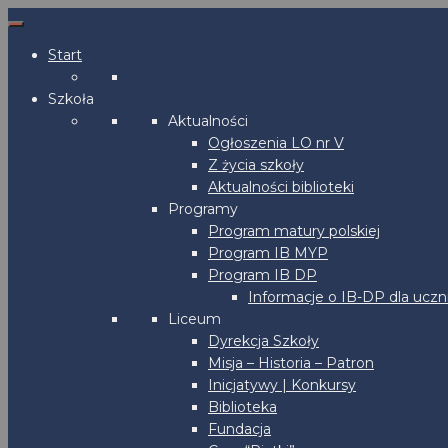
Start
Szkoła
Aktualności
Ogłoszenia LO nr V
Z życia szkoły
Aktualności biblioteki
Programy
Program matury polskiej
Program IB MYP
Program IB DP
Informacje o IB-DP dla uczn
Liceum
Dyrekcja Szkoły
Misja – Historia – Patron
Inicjatywy | Konkursy
Biblioteka
Fundacja