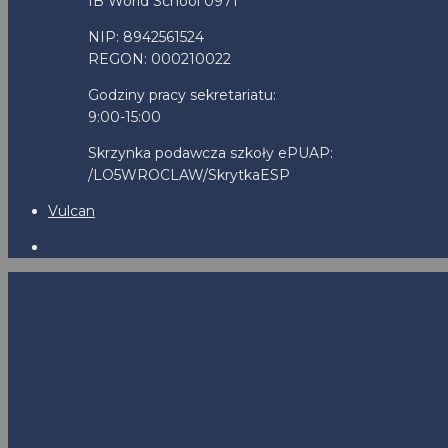
IB World School 0971
NIP: 8942561524
REGON: 000210022
Godziny pracy sekretariatu:
9:00-15:00
Skrzynka podawcza szkoły ePUAP:
/LO5WROCLAW/SkrytkaESP
Vulcan