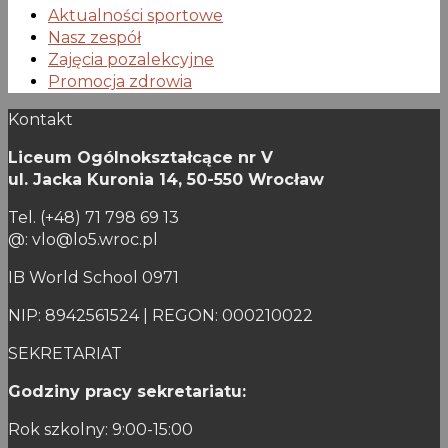
Aktualności sportowe
Nasz zespół
Zajęcia pozalekcyjne
Promocja zdrowia
Kontakt
Liceum Ogólnokształcące nr V
ul. Jacka Kuronia 14,
50-550 Wrocław
Tel. (+48) 71 798 69 13
@: vlo@lo5.wroc.pl
IB World School 0971
NIP: 8942561524 | REGON: 000210022
SEKRETARIAT
Godziny pracy sekretariatu:
Rok szkolny: 9:00-15:00