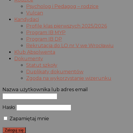
Psycholog i Pedagog – rodzice
Vulcan
Kandydaci
Profile klas pierwszych 2025/2026
Program IB MYP
Program IB DP
Rekrutacja do LO nr V we Wrocławiu
Klub Absolwenta
Dokumenty
Statut szkoły
Duplikaty dokumentów
Zgoda na wykorzystanie wizerunku
Nazwa użytkownika lub adres email
Hasło
Zapamiętaj mnie