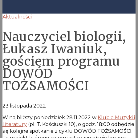
Aktualności
Nauczyciel biologii,
Łukasz Iwaniuk,
gościem programu
DOWÓD
TOŻSAMOŚCI
23 listopada 2022
W najbliższy poniedziałek 28.11.2022 w
Klubie Muzyki i
Literatury
(pl. T. Kościuszki 10), o godz. 18:00 odbędzie
się kolejne spotkanie z cyklu DOWÓD TOŻSAMOŚCI.
To projekt którego celem jest przywołanie korzeni