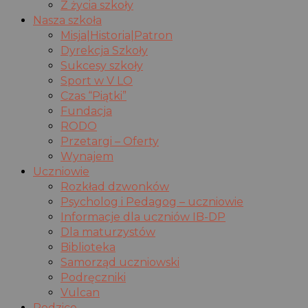
Z życia szkoły
Nasza szkoła
Misja|Historia|Patron
Dyrekcja Szkoły
Sukcesy szkoły
Sport w V LO
Czas “Piątki”
Fundacja
RODO
Przetargi – Oferty
Wynajem
Uczniowie
Rozkład dzwonków
Psycholog i Pedagog – uczniowie
Informacje dla uczniów IB-DP
Dla maturzystów
Biblioteka
Samorząd uczniowski
Podręczniki
Vulcan
Rodzice