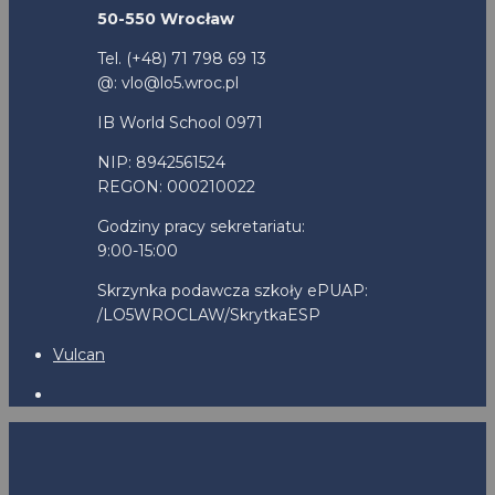
50-550 Wrocław
Tel. (+48) 71 798 69 13
@: vlo@lo5.wroc.pl
IB World School 0971
NIP: 8942561524
REGON: 000210022
Godziny pracy sekretariatu:
9:00-15:00
Skrzynka podawcza szkoły ePUAP:
/LO5WROCLAW/SkrytkaESP
Vulcan