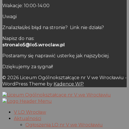
Wakacje: 10:00-14:00
Uwagi
Znalazłaś/eś błąd na stronie? Link nie działa?
Napisz do nas:
stronalo5@lo5.wroclaw.pl
Postaramy się naprawić usterkę jak najszybciej.
Dziękujemy za sygnał!
© 2026 Liceum Ogólnokształcące nr V we Wrocławiu -
WordPress Theme by
Kadence WP
V LO Wrocław
Aktualności
Ogłoszenia LO nr V we Wrocławiu