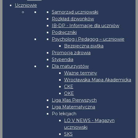
Uczniowie
Samorząd uczniowski
Rozkład dzwonków
IB-DP - Informacje dla uczniów
Podręczniki
Psycholog i Pedagog – uczniowie
Bezpieczna piątka
Promocja zdrowia
Stypendia
Dla maturzystów
Ważne terminy
Wrocławska Mapa Akademicka
CKE
OKE
Liga Klas Pierwszych
Liga Matematyczna
Po lekcjach
LO V NEWS - Magazyn
uczniowski
SKS