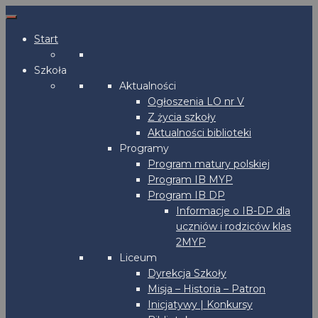
Start
Szkoła
Aktualności
Ogłoszenia LO nr V
Z życia szkoły
Aktualności biblioteki
Programy
Program matury polskiej
Program IB MYP
Program IB DP
Informacje o IB-DP dla
uczniów i rodziców klas
2MYP
Liceum
Dyrekcja Szkoły
Misja – Historia – Patron
Inicjatywy | Konkursy