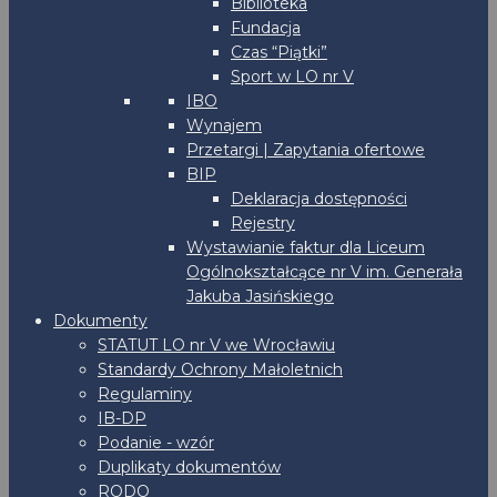
Biblioteka
Fundacja
Czas “Piątki”
Sport w LO nr V
IBO
Wynajem
Przetargi | Zapytania ofertowe
BIP
Deklaracja dostępności
Rejestry
Wystawianie faktur dla Liceum
Ogólnokształcące nr V im. Generała
Jakuba Jasińskiego
Dokumenty
STATUT LO nr V we Wrocławiu
Standardy Ochrony Małoletnich
Regulaminy
IB-DP
Podanie - wzór
Duplikaty dokumentów
RODO