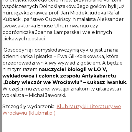
współczesnych Dolnoślązaków. Jego gośćmi byli już
m.in. językoznawca prof. Jan Miodek, judoka Rafał
Kubacki, państwo Gucwińscy, himalaista Aleksander
Lwow, aktorka Emose Uhumnwango czy
podróżniczka Joanna Lamparska i wiele innych
ciekawych postaci.
Gospodynią i pomysłodawczynią cyklu jest znana
dziennikarka i pisarka – Ewa Gil-Kołakowska, która
przeprowadzi wnikliwy wywiad z gościem. A będzie
nim tym razem
nauczyciel biologii w LO V,
wykładowca i członek zespołu Antykabaretu
„Dobry wieczór we Wrocławiu” – Łukasz Iwaniuk
.
W części muzycznej wystąpi znakomity gitarzysta i
wokalista – Michał Jaworski.
Szczegóły wydarzenia:
Klub Muzyki i Literatury we
Wrocławiu (klubmil.pl)