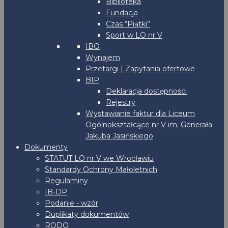
Biblioteka
Fundacja
Czas “Piątki”
Sport w LO nr V
IBO
Wynajem
Przetargi | Zapytania ofertowe
BIP
Deklaracja dostępności
Rejestry
Wystawianie faktur dla Liceum
Ogólnokształcące nr V im. Generała
Jakuba Jasińskiego
Dokumenty
STATUT LO nr V we Wrocławiu
Standardy Ochrony Małoletnich
Regulaminy
IB-DP
Podanie - wzór
Duplikaty dokumentów
RODO