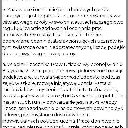
3. Zadawanie i ocenianie prac domowych przez
nauczycieli jest legalne. Zgodne z przepisami prawa
oświatowego szkoły w swoich statutach szczegółowo
regulują kwestie zadawania i oceniania prac
domowych. Określają także sposób i termin
poprawiania ocen niesatysfakcjonujących uczniów (w
tym zwłaszcza ocen niedostatecznych), liczbę podejść
do poprawy i wagę nowej oceny.
4. W opinii Rzecznika Praw Dziecka wyrażonej w dniu
8 stycznia 2020 r. praca domowa pełni ważne funkcje
dydaktyczne, utrwala wiadomości zdobyte podczas
zajęć w szkole, rozwija inicjatywę ucznia, kształci
samodzielność myślenia i działania. To trafna opinia,
wszak – jak mawiali starożytni Rzymianie – repetitio est
mater studiorum – powtarzanie jest matką wiedzy.
Rzecz jasna zadawanie prac domowych powinno być
celowe, przemyślane i dostosowane do
indywidualnych potrzeb ucznia. Prace domowe nie
mogą nadmiernie obciążać ucznia, który po zajęciach