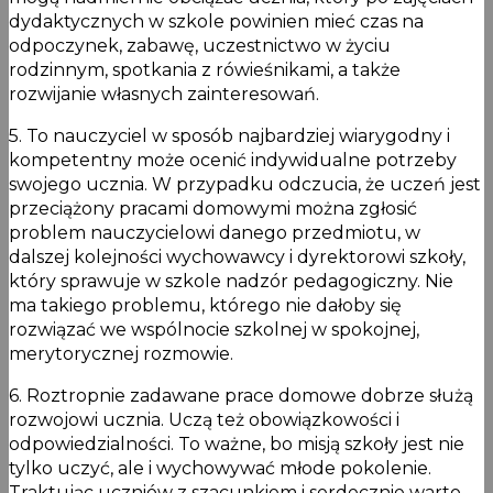
dydaktycznych w szkole powinien mieć czas na
odpoczynek, zabawę, uczestnictwo w życiu
rodzinnym, spotkania z rówieśnikami, a także
rozwijanie własnych zainteresowań.
5. To nauczyciel w sposób najbardziej wiarygodny i
kompetentny może ocenić indywidualne potrzeby
swojego ucznia. W przypadku odczucia, że uczeń jest
przeciążony pracami domowymi można zgłosić
problem nauczycielowi danego przedmiotu, w
dalszej kolejności wychowawcy i dyrektorowi szkoły,
który sprawuje w szkole nadzór pedagogiczny. Nie
ma takiego problemu, którego nie dałoby się
rozwiązać we wspólnocie szkolnej w spokojnej,
merytorycznej rozmowie.
6. Roztropnie zadawane prace domowe dobrze służą
rozwojowi ucznia. Uczą też obowiązkowości i
odpowiedzialności. To ważne, bo misją szkoły jest nie
tylko uczyć, ale i wychowywać młode pokolenie.
Traktując uczniów z szacunkiem i serdecznie warto