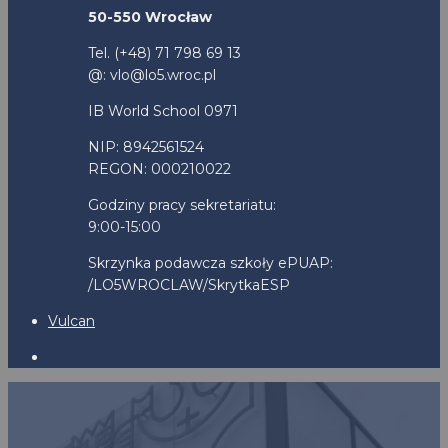
50-550 Wrocław
Tel. (+48) 71 798 69 13
@: vlo@lo5.wroc.pl
IB World School 0971
NIP: 8942561524
REGON: 000210022
Godziny pracy sekretariatu:
9:00-15:00
Skrzynka podawcza szkoły ePUAP:
/LO5WROCLAW/SkrytkaESP
Vulcan