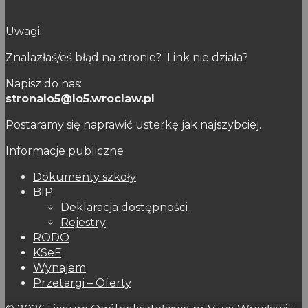
Uwagi
Znalazłaś/eś błąd na stronie? Link nie działa?
Napisz do nas:
stronalo5@lo5.wroclaw.pl
Postaramy się naprawić usterkę jak najszybciej.
Informacje publiczne
Dokumenty szkoły
BIP
Deklaracja dostępności
Rejestry
RODO
KSeF
Wynajem
Przetargi – Oferty