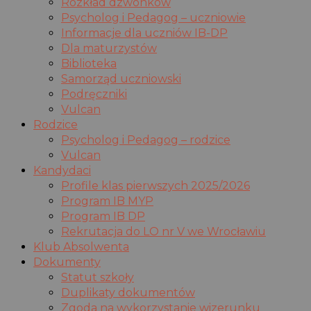
Rozkład dzwonków
Psycholog i Pedagog – uczniowie
Informacje dla uczniów IB-DP
Dla maturzystów
Biblioteka
Samorząd uczniowski
Podręczniki
Vulcan
Rodzice
Psycholog i Pedagog – rodzice
Vulcan
Kandydaci
Profile klas pierwszych 2025/2026
Program IB MYP
Program IB DP
Rekrutacja do LO nr V we Wrocławiu
Klub Absolwenta
Dokumenty
Statut szkoły
Duplikaty dokumentów
Zgoda na wykorzystanie wizerunku