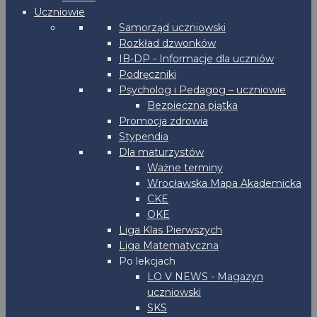
Uczniowie
Samorząd uczniowski
Rozkład dzwonków
IB-DP - Informacje dla uczniów
Podręczniki
Psycholog i Pedagog – uczniowie
Bezpieczna piątka
Promocja zdrowia
Stypendia
Dla maturzystów
Ważne terminy
Wrocławska Mapa Akademicka
CKE
OKE
Liga Klas Pierwszych
Liga Matematyczna
Po lekcjach
LO V NEWS - Magazyn
uczniowski
SKS