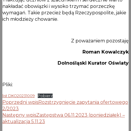
nakładać obowiązki i wysoko trzymać porzeczkę
wymagań. Takie przecież będą Rzeczypospolite, jakie
ich młodzieży chowanie.
Z poważaniem pozostaję
Roman Kowalczyk
Dolnośląski Kurator Oświaty
Pliki:
list DKO20231009
Pobierz
Poprzedni wpis
Rozstrzygnięcie zapytania ofertowego
2/2023
Następny wpis
Zastępstwa 06.11.2023 (poniedziałek) –
aktualizacja 5.11.23