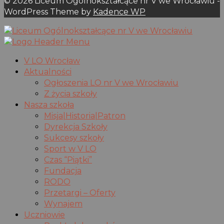
© 2026 Liceum Ogólnokształcące nr V we Wrocławiu -
WordPress Theme by
Kadence WP
V LO Wrocław
Aktualności
Ogłoszenia LO nr V we Wrocławiu
Z życia szkoły
Nasza szkoła
Misja|Historia|Patron
Dyrekcja Szkoły
Sukcesy szkoły
Sport w V LO
Czas “Piątki”
Fundacja
RODO
Przetargi – Oferty
Wynajem
Uczniowie