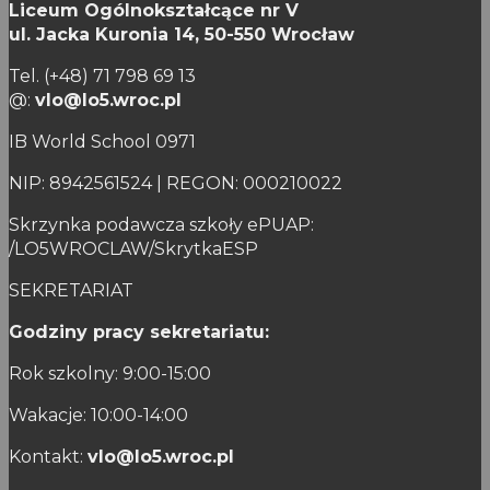
Liceum Ogólnokształcące nr V
ul. Jacka Kuronia 14,
50-550 Wrocław
Tel. (+48) 71 798 69 13
@:
vlo@lo5.wroc.pl
IB World School 0971
NIP: 8942561524 | REGON: 000210022
Skrzynka podawcza szkoły ePUAP:
/LO5WROCLAW/SkrytkaESP
SEKRETARIAT
Godziny pracy sekretariatu:
Rok szkolny: 9:00-15:00
Wakacje: 10:00-14:00
Kontakt:
vlo@lo5.wroc.pl