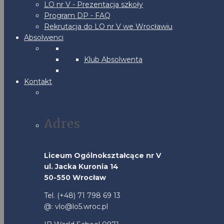
LO nr V - Prezentacja szkoły
Program DP - FAQ
Rekrutacja do LO nr V we Wrocławiu
Absolwenci
Klub Absolwenta
Kontakt
Adres
Liceum Ogólnokształcące nr V
ul. Jacka Kuronia 14
50-550 Wrocław
Tel. (+48) 71 798 69 13
@: vlo@lo5.wroc.pl