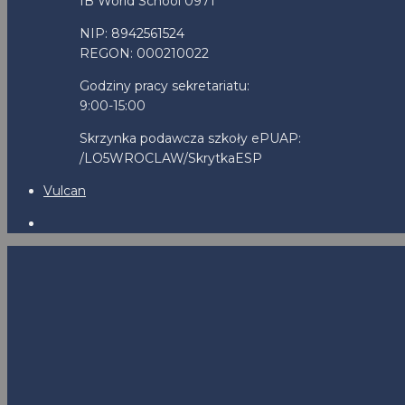
IB World School 0971
NIP: 8942561524
REGON: 000210022
Godziny pracy sekretariatu:
9:00-15:00
Skrzynka podawcza szkoły ePUAP:
/LO5WROCLAW/SkrytkaESP
Vulcan