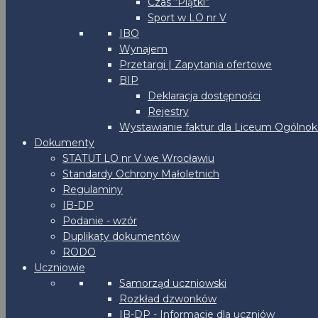
Czas “Piątki”
Sport w LO nr V
IBO
Wynajem
Przetargi | Zapytania ofertowe
BIP
Deklaracja dostępności
Rejestry
Wystawianie faktur dla Liceum Ogólnoks
Dokumenty
STATUT LO nr V we Wrocławiu
Standardy Ochrony Małoletnich
Regulaminy
IB-DP
Podanie - wzór
Duplikaty dokumentów
RODO
Uczniowie
Samorząd uczniowski
Rozkład dzwonków
IB-DP - Informacje dla uczniów