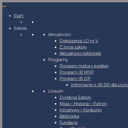
Start
Szkoła
Aktualności
Ogłoszenia LO nr V
Z życia szkoły
Aktualności biblioteki
Programy
Program matury polskiej
Program IB MYP
Program IB DP
Informacje o IB-DP dla uczn
Liceum
Dyrekcja Szkoły
Misja – Historia – Patron
Inicjatywy | Konkursy
Biblioteka
Fundacja