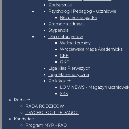
Podręczniki
Psycholog i Pedagog – uczniowie
Bezpieczna piątka
Promocja zdrowia
Stypendia
Dla maturzystów
Ważne terminy
Wrocławska Mapa Akademicka
CKE
OKE
Liga Klas Pierwszych
Liga Matematyczna
Po lekcjach
LO V NEWS - Magazyn uczniowsk
SKS
Rodzice
RADA RODZICÓW
PSYCHOLOG I PEDAGOG
Kandydaci
Program MYP - FAQ