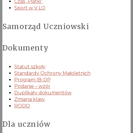
Czas „Piątki”
Sport w V LO
Samorząd Uczniowski
Dokumenty
Statut szkoły
Standardy Ochrony Małoletnich
Program IB-DP
Podanie – wzór
Duplikaty dokumentów
Zmiana klasy
RODO
Dla uczniów