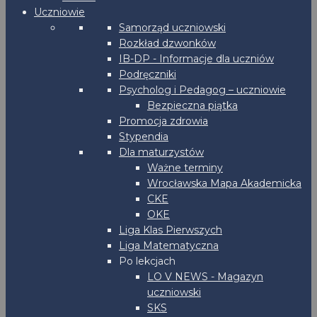
Uczniowie
Samorząd uczniowski
Rozkład dzwonków
IB-DP - Informacje dla uczniów
Podręczniki
Psycholog i Pedagog – uczniowie
Bezpieczna piątka
Promocja zdrowia
Stypendia
Dla maturzystów
Ważne terminy
Wrocławska Mapa Akademicka
CKE
OKE
Liga Klas Pierwszych
Liga Matematyczna
Po lekcjach
LO V NEWS - Magazyn
uczniowski
SKS