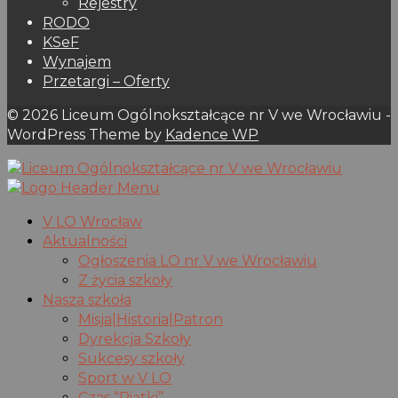
Rejestry
RODO
KSeF
Wynajem
Przetargi – Oferty
© 2026 Liceum Ogólnokształcące nr V we Wrocławiu -
WordPress Theme by
Kadence WP
V LO Wrocław
Aktualności
Ogłoszenia LO nr V we Wrocławiu
Z życia szkoły
Nasza szkoła
Misja|Historia|Patron
Dyrekcja Szkoły
Sukcesy szkoły
Sport w V LO
Czas “Piątki”