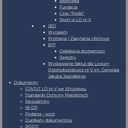
Biblioteka
Fundacja
Czas “Piątki”
Sport w LO nr V
IBO
Wynajem
Przetargi | Zapytania ofertowe
BIP
Deklaracja dostępności
Rejestry
Wystawianie faktur dla Liceum
Ogólnokształcące nr V im. Generała
Jakuba Jasińskiego
Dokumenty
STATUT LO nr V we Wrocławiu
Standardy Ochrony Małoletnich
Regulaminy
IB-DP
Podanie - wzór
Duplikaty dokumentów
RODO