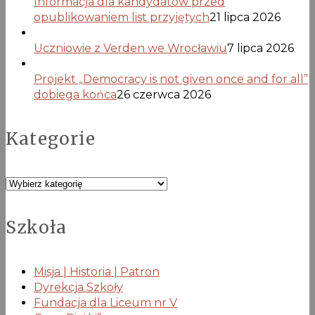
Informacja dla kandydatów przed
opublikowaniem list przyjętych
21 lipca 2026
Uczniowie z Verden we Wrocławiu
7 lipca 2026
Projekt „Democracy is not given once and for all”
dobiega końca
26 czerwca 2026
Kategorie
Kategorie
Szkoła
Misja | Historia | Patron
Dyrekcja Szkoły
Fundacja dla Liceum nr V