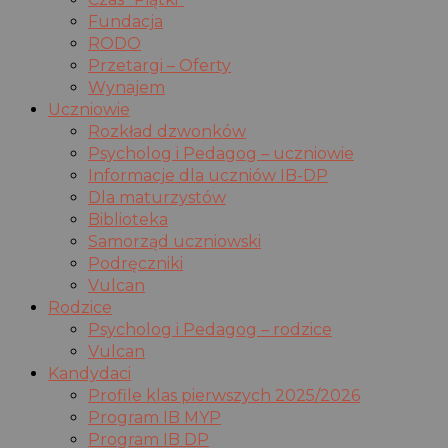
Fundacja
RODO
Przetargi – Oferty
Wynajem
Uczniowie
Rozkład dzwonków
Psycholog i Pedagog – uczniowie
Informacje dla uczniów IB-DP
Dla maturzystów
Biblioteka
Samorząd uczniowski
Podręczniki
Vulcan
Rodzice
Psycholog i Pedagog – rodzice
Vulcan
Kandydaci
Profile klas pierwszych 2025/2026
Program IB MYP
Program IB DP