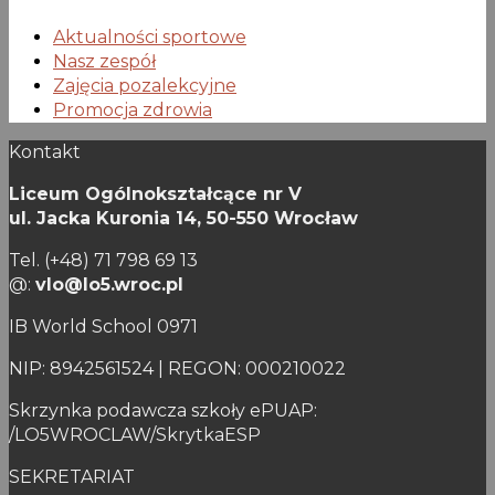
Aktualności sportowe
Nasz zespół
Zajęcia pozalekcyjne
Promocja zdrowia
Kontakt
Liceum Ogólnokształcące nr V
ul. Jacka Kuronia 14,
50-550 Wrocław
Tel. (+48) 71 798 69 13
@:
vlo@lo5.wroc.pl
IB World School 0971
NIP: 8942561524 | REGON: 000210022
Skrzynka podawcza szkoły ePUAP:
/LO5WROCLAW/SkrytkaESP
SEKRETARIAT