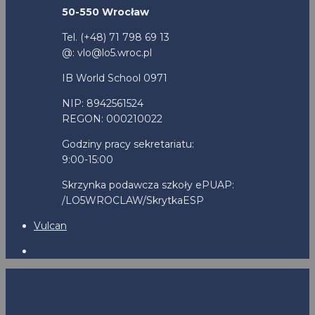
50-550 Wrocław
Tel. (+48) 71 798 69 13
@: vlo@lo5.wroc.pl
IB World School 0971
NIP: 8942561524
REGON: 000210022
Godziny pracy sekretariatu:
9:00-15:00
Skrzynka podawcza szkoły ePUAP:
/LO5WROCLAW/SkrytkaESP
Vulcan