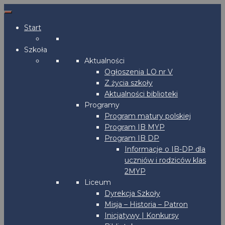
Start
Szkoła
Aktualności
Ogłoszenia LO nr V
Z życia szkoły
Aktualności biblioteki
Programy
Program matury polskiej
Program IB MYP
Program IB DP
Informacje o IB-DP dla
uczniów i rodziców klas
2MYP
Liceum
Dyrekcja Szkoły
Misja – Historia – Patron
Inicjatywy | Konkursy