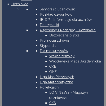
Uczniowie
Samorząd uczniowski
Rozkład dzwonków
IB-DP - Informacje dla uczniów
Podręczniki
Psycholog i Pedagog – uczniowie
Bezpieczna piątka
Promocja zdrowia
Stypendia
Dla maturzystów
Ważne terminy
Wrocławska Mapa Akademicka
CKE
OKE
Liga Klas Pierwszych
Liga Matematyczna
Po lekcjach
LO V NEWS - Magazyn
uczniowski
SKS