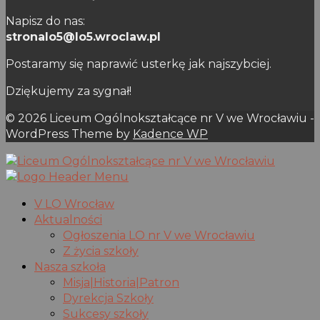
Napisz do nas:
stronalo5@lo5.wroclaw.pl
Postaramy się naprawić usterkę jak najszybciej.
Dziękujemy za sygnał!
© 2026 Liceum Ogólnokształcące nr V we Wrocławiu -
WordPress Theme by
Kadence WP
V LO Wrocław
Aktualności
Ogłoszenia LO nr V we Wrocławiu
Z życia szkoły
Nasza szkoła
Misja|Historia|Patron
Dyrekcja Szkoły
Sukcesy szkoły