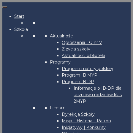
Start
Szkoła
Aktualności
Ogłoszenia LO nr V
Z życia szkoły
Aktualności biblioteki
Programy
Program matury polskiej
Program IB MYP
Program IB DP
Informacje o IB-DP dla
uczniów i rodziców klas
2MYP
Liceum
Dyrekcja Szkoły
Misja – Historia – Patron
Inicjatywy | Konkursy