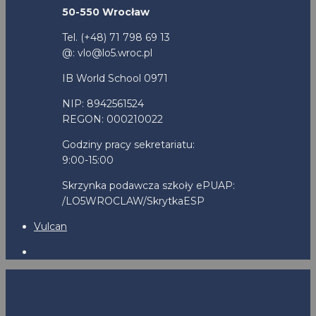
50-550 Wrocław
Tel. (+48) 71 798 69 13
@: vlo@lo5.wroc.pl
IB World School 0971
NIP: 8942561524
REGON: 000210022
Godziny pracy sekretariatu:
9:00-15:00
Skrzynka podawcza szkoły ePUAP:
/LO5WROCLAW/SkrytkaESP
Vulcan