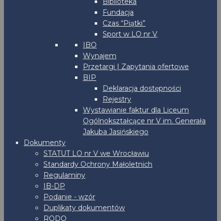
Biblioteka
Fundacja
Czas “Piątki”
Sport w LO nr V
IBO
Wynajem
Przetargi | Zapytania ofertowe
BIP
Deklaracja dostępności
Rejestry
Wystawianie faktur dla Liceum
Ogólnokształcące nr V im. Generała
Jakuba Jasińskiego
Dokumenty
STATUT LO nr V we Wrocławiu
Standardy Ochrony Małoletnich
Regulaminy
IB-DP
Podanie - wzór
Duplikaty dokumentów
RODO