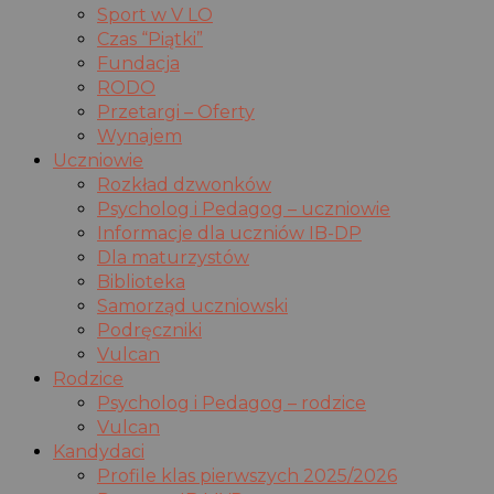
Sport w V LO
Czas “Piątki”
Fundacja
RODO
Przetargi – Oferty
Wynajem
Uczniowie
Rozkład dzwonków
Psycholog i Pedagog – uczniowie
Informacje dla uczniów IB-DP
Dla maturzystów
Biblioteka
Samorząd uczniowski
Podręczniki
Vulcan
Rodzice
Psycholog i Pedagog – rodzice
Vulcan
Kandydaci
Profile klas pierwszych 2025/2026