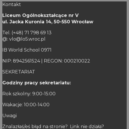
Kontakt
Liceum Ogólnokształcące nr V
ul. Jacka Kuronia 14,
50-550 Wrocław
Tel. (+48) 71 798 69 13
@: vlo@lo5.wroc.pl
IB World School 0971
NIP: 8942561524 | REGON: 000210022
SEKRETARIAT
Godziny pracy sekretariatu:
Rok szkolny: 9:00-15:00
Wakacje: 10:00-14:00
Uwagi
Znalazłaś/eś błąd na stronie? Link nie działa?