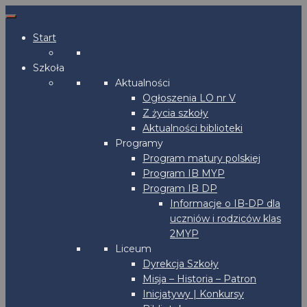
Start
Szkoła
Aktualności
Ogłoszenia LO nr V
Z życia szkoły
Aktualności biblioteki
Programy
Program matury polskiej
Program IB MYP
Program IB DP
Informacje o IB-DP dla
uczniów i rodziców klas
2MYP
Liceum
Dyrekcja Szkoły
Misja – Historia – Patron
Inicjatywy | Konkursy