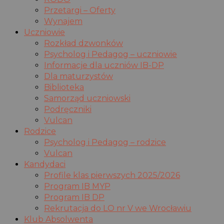
Przetargi – Oferty
Wynajem
Uczniowie
Rozkład dzwonków
Psycholog i Pedagog – uczniowie
Informacje dla uczniów IB-DP
Dla maturzystów
Biblioteka
Samorząd uczniowski
Podręczniki
Vulcan
Rodzice
Psycholog i Pedagog – rodzice
Vulcan
Kandydaci
Profile klas pierwszych 2025/2026
Program IB MYP
Program IB DP
Rekrutacja do LO nr V we Wrocławiu
Klub Absolwenta