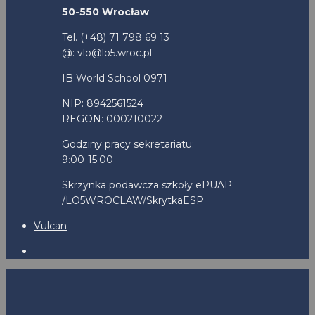
50-550 Wrocław
Tel. (+48) 71 798 69 13
@: vlo@lo5.wroc.pl
IB World School 0971
NIP: 8942561524
REGON: 000210022
Godziny pracy sekretariatu:
9:00-15:00
Skrzynka podawcza szkoły ePUAP:
/LO5WROCLAW/SkrytkaESP
Vulcan