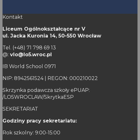
Kontakt
Liceum Ogólnokształcące nr V
ul. Jacka Kuronia 14,
50-550 Wrocław
Tel. (+48) 71 798 69 13
@:
vlo@lo5.wroc.pl
IB World School 0971
NIP: 8942561524 | REGON: 000210022
Skrzynka podawcza szkoły ePUAP:
/LO5WROCLAW/SkrytkaESP
SEKRETARIAT
Godziny pracy sekretariatu:
Rok szkolny: 9:00-15:00