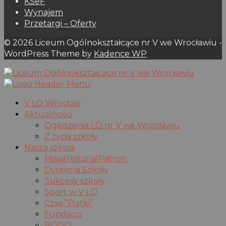
KSeF
Wynajem
Przetargi – Oferty
© 2026 Liceum Ogólnokształcące nr V we Wrocławiu -
WordPress Theme by
Kadence WP
V LO Wrocław
Aktualności
Ogłoszenia LO nr V we Wrocławiu
Z życia szkoły
Nasza szkoła
Misja|Historia|Patron
Dyrekcja Szkoły
Sukcesy szkoły
Sport w V LO
Czas “Piątki”
Fundacja
RODO