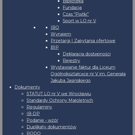
Biblioteka
Fundacja
Czas “Piątki”
Sport w LO nr V
IBO
Wynajem
Przetargi | Zapytania ofertowe
BIP
Deklaracja dostępności
Rejestry
Wystawianie faktur dla Liceum
Ogólnokształcące nr V im. Generała
Jakuba Jasińskiego
Dokumenty
STATUT LO nr V we Wrocławiu
Standardy Ochrony Małoletnich
Regulaminy
IB-DP
Podanie - wzór
Duplikaty dokumentów
RODO