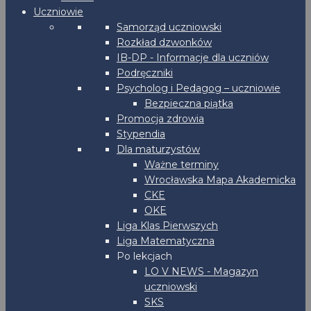
Uczniowie
Samorząd uczniowski
Rozkład dzwonków
IB-DP - Informacje dla uczniów
Podręczniki
Psycholog i Pedagog – uczniowie
Bezpieczna piątka
Promocja zdrowia
Stypendia
Dla maturzystów
Ważne terminy
Wrocławska Mapa Akademicka
CKE
OKE
Liga Klas Pierwszych
Liga Matematyczna
Po lekcjach
LO V NEWS - Magazyn
uczniowski
SKS