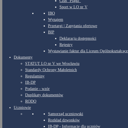
Czas “Piątki”
Sport w LO nr V
IBO
Wynajem
Przetargi | Zapytania ofertowe
BIP
Deklaracja dostępności
Rejestry
Wystawianie faktur dla Liceum Ogólnokształcące
Dokumenty
STATUT LO nr V we Wrocławiu
Standardy Ochrony Małoletnich
Regulaminy
IB-DP
Podanie - wzór
Duplikaty dokumentów
RODO
Uczniowie
Samorząd uczniowski
Rozkład dzwonków
IB-DP - Informacje dla uczniów