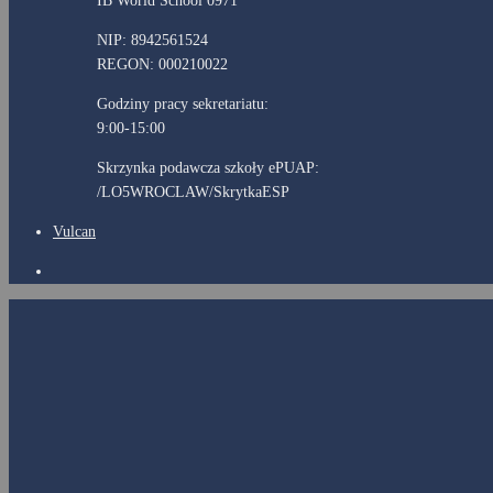
IB World School 0971
NIP: 8942561524
REGON: 000210022
Godziny pracy sekretariatu:
9:00-15:00
Skrzynka podawcza szkoły ePUAP:
/LO5WROCLAW/SkrytkaESP
Vulcan