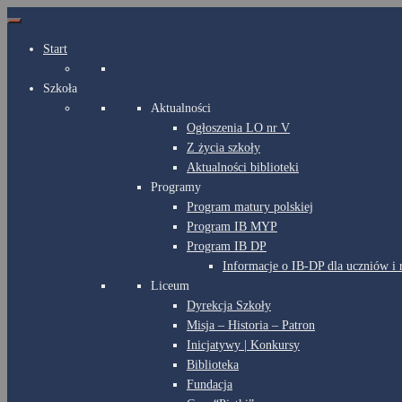
Start
Szkoła
Aktualności
Ogłoszenia LO nr V
Z życia szkoły
Aktualności biblioteki
Programy
Program matury polskiej
Program IB MYP
Program IB DP
Informacje o IB-DP dla uczniów i
Liceum
Dyrekcja Szkoły
Misja – Historia – Patron
Inicjatywy | Konkursy
Biblioteka
Fundacja