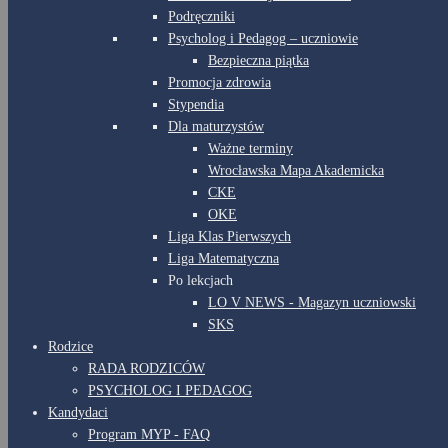
Podręczniki
Psycholog i Pedagog – uczniowie
Bezpieczna piątka
Promocja zdrowia
Stypendia
Dla maturzystów
Ważne terminy
Wrocławska Mapa Akademicka
CKE
OKE
Liga Klas Pierwszych
Liga Matematyczna
Po lekcjach
LO V NEWS - Magazyn uczniowski
SKS
Rodzice
RADA RODZICÓW
PSYCHOLOG I PEDAGOG
Kandydaci
Program MYP - FAQ