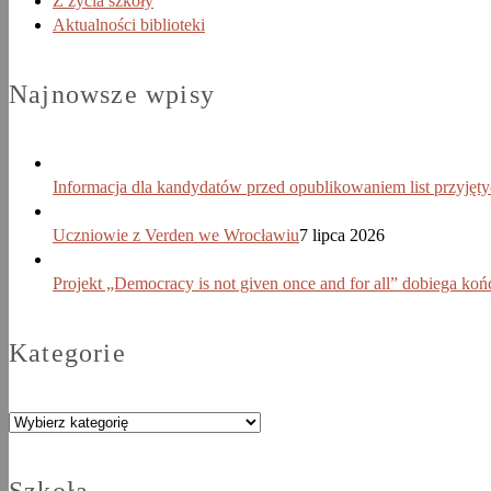
Z życia szkoły
Aktualności biblioteki
Najnowsze wpisy
Informacja dla kandydatów przed opublikowaniem list przyjęt
Uczniowie z Verden we Wrocławiu
7 lipca 2026
Projekt „Democracy is not given once and for all” dobiega koń
Kategorie
Kategorie
Szkoła