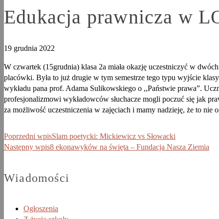
Edukacja prawnicza w L
19 grudnia 2022
W czwartek (15grudnia) klasa 2a miała okazję uczestniczyć w dwóc
placówki. Była to już drugie w tym semestrze tego typu wyjście kla
wykładu pana prof. Adama Sulikowskiego o ,,Państwie prawa”. Uczni
profesjonalizmowi wykładowców słuchacze mogli poczuć się jak praw
za możliwość uczestniczenia w zajęciach i mamy nadzieję, że to nie os
Poprzedni wpis
Slam poetycki: Mickiewicz vs Słowacki
Następny wpis
8 ekonawyków na święta – Fundacja Nasza Ziemia
Wiadomości
Ogłoszenia