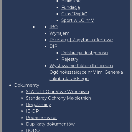
Biblioteka
Fundacja
Czas “Piątki”
Sport w LO nr V
IBO
Wynajem
Przetargi | Zapytania ofertowe
BIP
Deklaracja dostępności
Rejestry
Wystawianie faktur dla Liceum
Ogólnokształcące nr V im. Generała
Jakuba Jasińskiego
Dokumenty
STATUT LO nr V we Wrocławiu
Standardy Ochrony Małoletnich
Regulaminy
IB-DP
Podanie - wzór
Duplikaty dokumentów
RODO