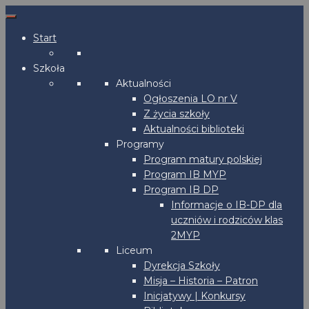
Start
Szkoła
Aktualności
Ogłoszenia LO nr V
Z życia szkoły
Aktualności biblioteki
Programy
Program matury polskiej
Program IB MYP
Program IB DP
Informacje o IB-DP dla
uczniów i rodziców klas
2MYP
Liceum
Dyrekcja Szkoły
Misja – Historia – Patron
Inicjatywy | Konkursy