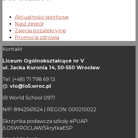
Aktualności sportowe
Nasz zespół
Zajęcia pozalekcyjne
Promocja zdrowia
Kontakt
Liceum Ogólnokształcące nr V
ul. Jacka Kuronia 14,
50-550 Wrocław
Tel. (+48) 71 798 69 13
@:
vlo@lo5.wroc.pl
IB World School 0971
NIP: 8942561524 | REGON: 000210022
Skrzynka podawcza szkoły ePUAP:
/LO5WROCLAW/SkrytkaESP