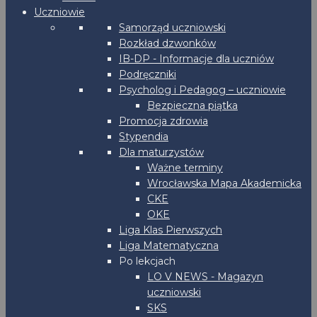
Uczniowie
Samorząd uczniowski
Rozkład dzwonków
IB-DP - Informacje dla uczniów
Podręczniki
Psycholog i Pedagog – uczniowie
Bezpieczna piątka
Promocja zdrowia
Stypendia
Dla maturzystów
Ważne terminy
Wrocławska Mapa Akademicka
CKE
OKE
Liga Klas Pierwszych
Liga Matematyczna
Po lekcjach
LO V NEWS - Magazyn
uczniowski
SKS