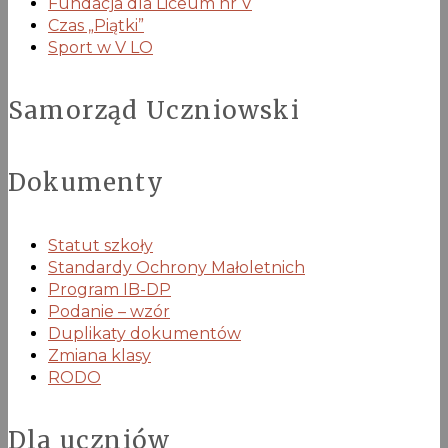
Fundacja dla Liceum nr V
Czas „Piątki”
Sport w V LO
Samorząd Uczniowski
Dokumenty
Statut szkoły
Standardy Ochrony Małoletnich
Program IB-DP
Podanie – wzór
Duplikaty dokumentów
Zmiana klasy
RODO
Dla uczniów