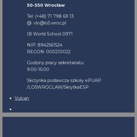
50-550 Wrocław
Tel. (+48) 71 798 69 13
@: vlo@lo5.wroc.pl
IB World School 0971
NIP: 8942561524
REGON: 000210022
Godziny pracy sekretariatu:
9:00-15:00
Skrzynka podawcza szkoły ePUAP:
/LO5WROCLAW/SkrytkaESP
Vulcan