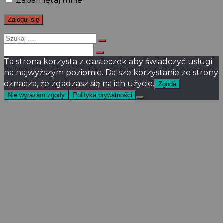
Zapamiętaj mnie
Szukaj
dla:
Szukaj
dla:
Ta strona korzysta z ciasteczek aby świadczyć usługi
na najwyższym poziomie. Dalsze korzystanie ze strony
oznacza, że zgadzasz się na ich użycie.
Zgoda
Nie wyrażam zgody
Polityka prywatności