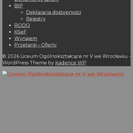
BIP
Deklaracja dostępności
Rejestry
RODO
KSeF
Wynajem
Przetargi – Oferty
© 2026 Liceum Ogólnokształcące nr V we Wrocławiu -
WordPress Theme by
Kadence WP