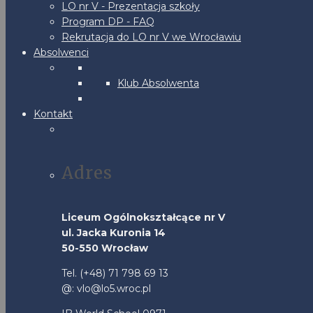
LO nr V - Prezentacja szkoły
Program DP - FAQ
Rekrutacja do LO nr V we Wrocławiu
Absolwenci
Klub Absolwenta
Kontakt
Adres
Liceum Ogólnokształcące nr V
ul. Jacka Kuronia 14
50-550 Wrocław
Tel. (+48) 71 798 69 13
@: vlo@lo5.wroc.pl