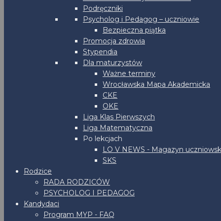
Podręczniki
Psycholog i Pedagog – uczniowie
Bezpieczna piątka
Promocja zdrowia
Stypendia
Dla maturzystów
Ważne terminy
Wrocławska Mapa Akademicka
CKE
OKE
Liga Klas Pierwszych
Liga Matematyczna
Po lekcjach
LO V NEWS - Magazyn uczniowsk
SKS
Rodzice
RADA RODZICÓW
PSYCHOLOG I PEDAGOG
Kandydaci
Program MYP - FAQ