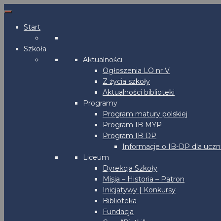
Start
Szkoła
Aktualności
Ogłoszenia LO nr V
Z życia szkoły
Aktualności biblioteki
Programy
Program matury polskiej
Program IB MYP
Program IB DP
Informacje o IB-DP dla uczn
Liceum
Dyrekcja Szkoły
Misja – Historia – Patron
Inicjatywy | Konkursy
Biblioteka
Fundacja