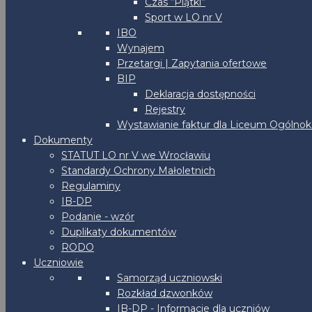
Czas “Piątki”
Sport w LO nr V
IBO
Wynajem
Przetargi | Zapytania ofertowe
BIP
Deklaracja dostępności
Rejestry
Wystawianie faktur dla Liceum Ogólnoks
Dokumenty
STATUT LO nr V we Wrocławiu
Standardy Ochrony Małoletnich
Regulaminy
IB-DP
Podanie - wzór
Duplikaty dokumentów
RODO
Uczniowie
Samorząd uczniowski
Rozkład dzwonków
IB-DP - Informacje dla uczniów