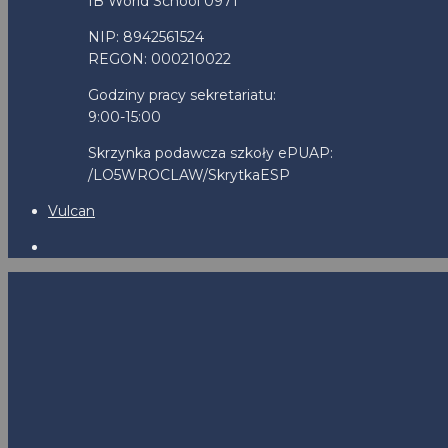
IB World School 0971
NIP: 8942561524
REGON: 000210022
Godziny pracy sekretariatu:
9:00-15:00
Skrzynka podawcza szkoły ePUAP:
/LO5WROCLAW/SkrytkaESP
Vulcan