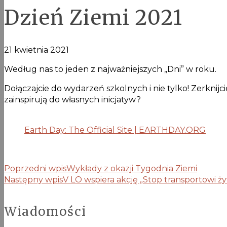
Dzień Ziemi 2021
21 kwietnia 2021
Według nas to jeden z najważniejszych „Dni” w roku.
Dołączajcie do wydarzeń szkolnych i nie tylko! Zerknijc
zainspirują do własnych inicjatyw?
Earth Day: The Official Site | EARTHDAY.ORG
Poprzedni wpis
Wykłady z okazji Tygodnia Ziemi
Następny wpis
V LO wspiera akcję „Stop transportowi ż
Wiadomości