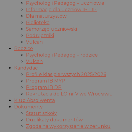
Psycholog i Pedagog – uczniowie
Informacje dla uczniów IB-DP
Dla maturzystów
Biblioteka
Samorząd uczniowski
Podręczniki
Vulcan
Rodzice
Psycholog i Pedagog – rodzice
Vulcan
Kandydaci
Profile klas pierwszych 2025/2026
Program IB MYP
Program IB DP
Rekrutacja do LO nr V we Wrocławiu
Klub Absolwenta
Dokumenty
Statut szkoły
Duplikaty dokumentów
Zgoda na wykorzystanie wizerunku