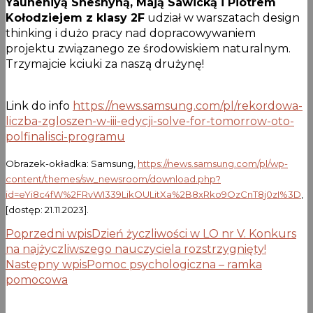
Yauheniyą Sheshyną, Mają Sawicką i Piotrem
Kołodziejem z klasy 2F
udział w warszatach design
thinking i dużo pracy nad dopracowywaniem
projektu związanego ze środowiskiem naturalnym.
Trzymajcie kciuki za naszą drużynę!
Link do info
https://news.samsung.com/pl/rekordowa-
liczba-zgloszen-w-iii-edycji-solve-for-tomorrow-oto-
polfinalisci-programu
Obrazek-okładka: Samsung,
https://news.samsung.com/pl/wp-
content/themes/sw_newsroom/download.php?
id=eYi8c4fW%2FRvWI339LikOULitXa%2B8xRko9OzCnT8j0zI%3D
,
[dostęp: 21.11.2023].
Poprzedni wpis
Dzień życzliwości w LO nr V. Konkurs
na najżyczliwszego nauczyciela rozstrzygnięty!
Następny wpis
Pomoc psychologiczna – ramka
pomocowa