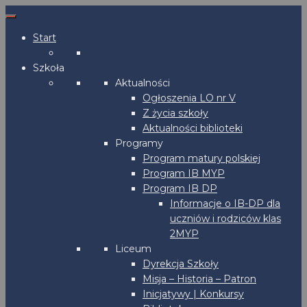
Start
Szkoła
Aktualności
Ogłoszenia LO nr V
Z życia szkoły
Aktualności biblioteki
Programy
Program matury polskiej
Program IB MYP
Program IB DP
Informacje o IB-DP dla
uczniów i rodziców klas
2MYP
Liceum
Dyrekcja Szkoły
Misja – Historia – Patron
Inicjatywy | Konkursy