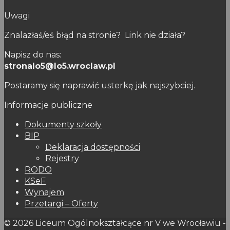
Uwagi
Znalazłaś/eś błąd na stronie? Link nie działa?
Napisz do nas:
stronalo5@lo5.wroclaw.pl
Postaramy się naprawić usterkę jak najszybciej.
Informacje publiczne
Dokumenty szkoły
BIP
Deklaracja dostępności
Rejestry
RODO
KSeF
Wynajem
Przetargi – Oferty
© 2026 Liceum Ogólnokształcące nr V we Wrocławiu -