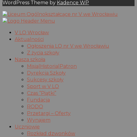
WordPress Theme by
Kadence WP
V LO Wrocław
Aktualności
Ogłoszenia LO nr V we Wrocławiu
Z życia szkoły
Nasza szkoła
Misja|Historia|Patron
Dyrekcja Szkoły
Sukcesy szkoły
Sport w V LO
Czas “Piątki”
Fundacja
RODO
Przetargi – Oferty
Wynajem
Uczniowie
Rozkład dzwonków