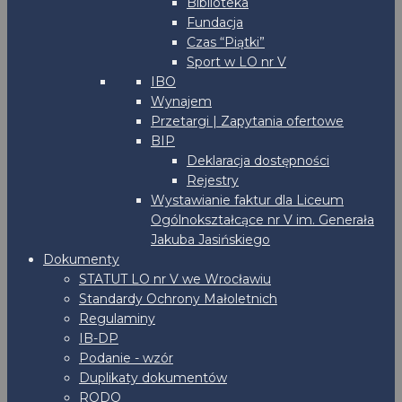
Biblioteka
Fundacja
Czas “Piątki”
Sport w LO nr V
IBO
Wynajem
Przetargi | Zapytania ofertowe
BIP
Deklaracja dostępności
Rejestry
Wystawianie faktur dla Liceum
Ogólnokształcące nr V im. Generała
Jakuba Jasińskiego
Dokumenty
STATUT LO nr V we Wrocławiu
Standardy Ochrony Małoletnich
Regulaminy
IB-DP
Podanie - wzór
Duplikaty dokumentów
RODO