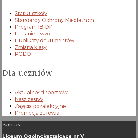
Statut szkoły
Standardy Ochrony Małoletnich
Program IB-DP
Podanie – wzór
Duplikaty dokumentów
Zmiana klasy
RODO
Dla uczniów
Aktualności sportowe
Nasz zespół
Zajęcia pozalekcyjne
Promocja zdrowia
Kontakt
Liceum Ogólnokształcące nr V