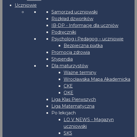
Uczniowie
Samorząd uczniowski
Rozkład dzwonków
IB-DP - Informacje dla uczniów
Podręczniki
Psycholog i Pedagog – uczniowie
Bezpieczna piątka
Promocja zdrowia
Stypendia
Dla maturzystów
Ważne terminy
Wrocławska Mapa Akademicka
CKE
OKE
Liga Klas Pierwszych
Liga Matematyczna
Po lekcjach
LO V NEWS - Magazyn
uczniowski
SKS