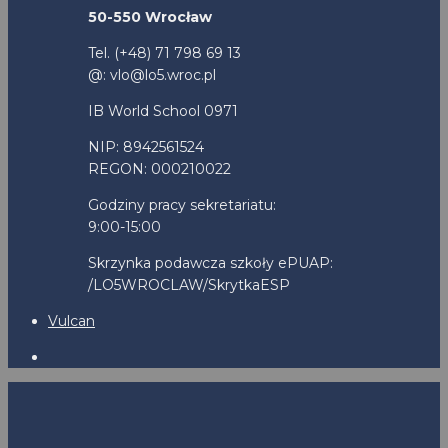
50-550 Wrocław
Tel. (+48) 71 798 69 13
@: vlo@lo5.wroc.pl
IB World School 0971
NIP: 8942561524
REGON: 000210022
Godziny pracy sekretariatu:
9:00-15:00
Skrzynka podawcza szkoły ePUAP:
/LO5WROCLAW/SkrytkaESP
Vulcan