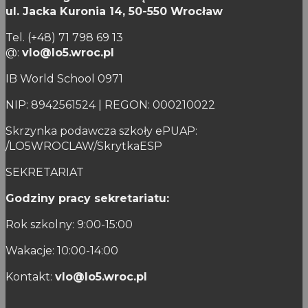
ul. Jacka Kuronia 14,
50-550 Wrocław
Tel. (+48) 71 798 69 13
@:
vlo@lo5.wroc.pl
IB World School 0971
NIP: 8942561524 | REGON: 000210022
Skrzynka podawcza szkoły ePUAP:
/LO5WROCLAW/SkrytkaESP
SEKRETARIAT
Godziny pracy sekretariatu:
Rok szkolny: 9:00-15:00
Wakacje: 10:00-14:00
Kontakt:
vlo@lo5.wroc.pl