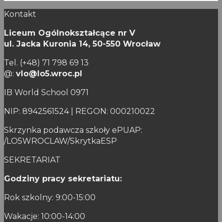
Kontakt
Liceum Ogólnokształcące nr V
ul. Jacka Kuronia 14,
50-550 Wrocław
Tel. (+48) 71 798 69 13
@:
vlo@lo5.wroc.pl
IB World School 0971
NIP: 8942561524 | REGON: 000210022
Skrzynka podawcza szkoły ePUAP:
/LO5WROCLAW/SkrytkaESP
SEKRETARIAT
Godziny pracy sekretariatu:
Rok szkolny: 9:00-15:00
Wakacje: 10:00-14:00