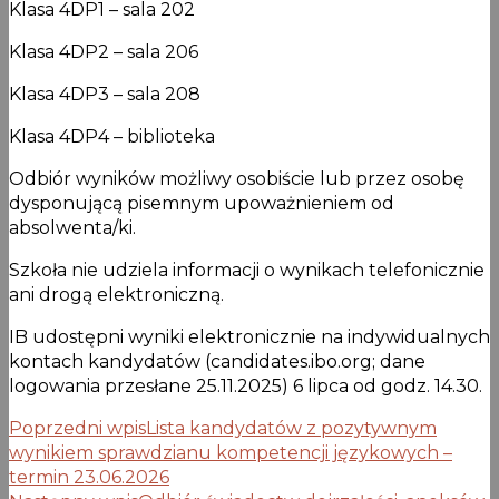
Klasa 4DP1 – sala 202
Klasa 4DP2 – sala 206
Klasa 4DP3 – sala 208
Klasa 4DP4 – biblioteka
Odbiór wyników możliwy osobiście lub przez osobę
dysponującą pisemnym upoważnieniem od
absolwenta/ki.
Szkoła nie udziela informacji o wynikach telefonicznie
ani drogą elektroniczną.
IB udostępni wyniki elektronicznie na indywidualnych
kontach kandydatów (candidates.ibo.org; dane
logowania przesłane 25.11.2025) 6 lipca od godz. 14.30.
Poprzedni wpis
Lista kandydatów z pozytywnym
wynikiem sprawdzianu kompetencji językowych –
termin 23.06.2026