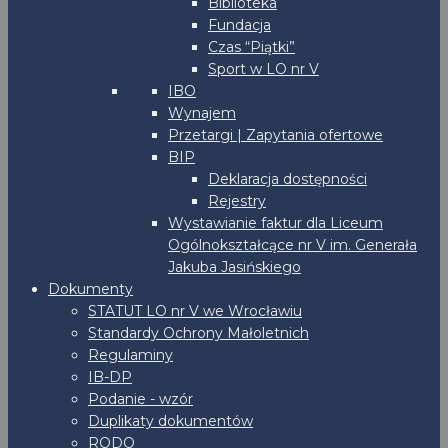
Biblioteka
Fundacja
Czas “Piątki”
Sport w LO nr V
IBO
Wynajem
Przetargi | Zapytania ofertowe
BIP
Deklaracja dostępności
Rejestry
Wystawianie faktur dla Liceum
Ogólnokształcące nr V im. Generała
Jakuba Jasińskiego
Dokumenty
STATUT LO nr V we Wrocławiu
Standardy Ochrony Małoletnich
Regulaminy
IB-DP
Podanie - wzór
Duplikaty dokumentów
RODO