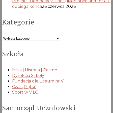
Projekt „Democracy is not given once and for all”
dobiega końca
26 czerwca 2026
Kategorie
Kategorie
Szkoła
Misja | Historia | Patron
Dyrekcja Szkoły
Fundacja dla Liceum nr V
Czas „Piątki”
Sport w V LO
Samorząd Uczniowski