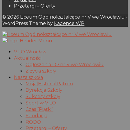
Przetargi – Oferty
© 2026 Liceum Ogólnokształcące nr V we Wrocławiu -
WordPress Theme by
Kadence WP
V LO Wrocław
Aktualności
Ogłoszenia LO nr V we Wrocławiu
Z życia szkoły
Nasza szkoła
Misja|Historia|Patron
Dyrekcja Szkoły
Sukcesy szkoły
Sport w V LO
Czas “Piątki”
Fundacja
RODO
Przetargi – Oferty