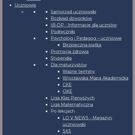
Uczniowie
Samorząd uczniowski
Rozkład dzwonków
IB-DP - Informacje dla uczniów
Podręczniki
Psycholog i Pedagog – uczniowie
Bezpieczna piątka
Promocja zdrowia
Stypendia
Dla maturzystów
Ważne terminy
Wrocławska Mapa Akademicka
CKE
OKE
Liga Klas Pierwszych
Liga Matematyczna
Po lekcjach
LO V NEWS - Magazyn
uczniowski
SKS