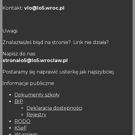
Kontakt:
vlo@lo5.wroc.pl
Uwagi
Znalazłaś/eś błąd na stronie? Link nie działa?
Napisz do nas:
stronalo5@lo5.wroclaw.pl
Postaramy się naprawić usterkę jak najszybciej.
Informacje publiczne
Dokumenty szkoły
BIP
Deklaracja dostępności
Rejestry
RODO
KSeF
Wynajem