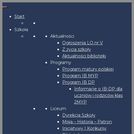
Start
Szkoła
Aktualności
Ogłoszenia LO nr V
Z życia szkoły
Aktualności biblioteki
Programy
Program matury polskiej
Program IB MYP
Program IB DP
Informacje o IB-DP dla
uczniów i rodziców klas
2MYP
Liceum
Dyrekcja Szkoły
Misja – Historia – Patron
Inicjatywy | Konkursy