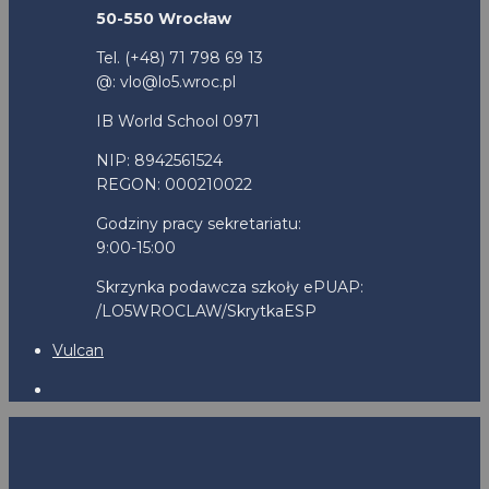
50-550 Wrocław
Tel. (+48) 71 798 69 13
@: vlo@lo5.wroc.pl
IB World School 0971
NIP: 8942561524
REGON: 000210022
Godziny pracy sekretariatu:
9:00-15:00
Skrzynka podawcza szkoły ePUAP:
/LO5WROCLAW/SkrytkaESP
Vulcan