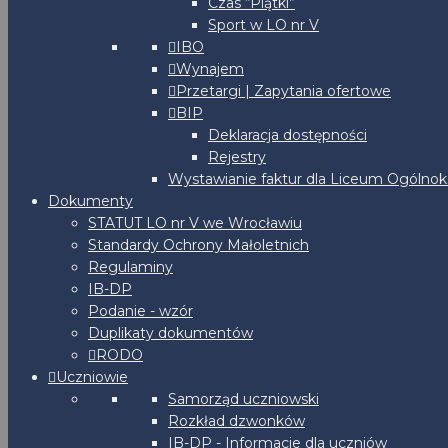
Czas “Piątki”
Sport w LO nr V
IBO
Wynajem
Przetargi | Zapytania ofertowe
BIP
Deklaracja dostępności
Rejestry
Wystawianie faktur dla Liceum Ogólnoks
Dokumenty
STATUT LO nr V we Wrocławiu
Standardy Ochrony Małoletnich
Regulaminy
IB-DP
Podanie - wzór
Duplikaty dokumentów
RODO
Uczniowie
Samorząd uczniowski
Rozkład dzwonków
IB-DP - Informacje dla uczniów