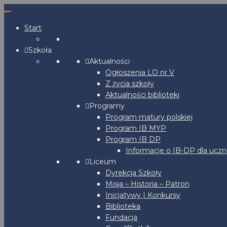
Start
Szkoła
Aktualności
Ogłoszenia LO nr V
Z życia szkoły
Aktualności biblioteki
Programy
Program matury polskiej
Program IB MYP
Program IB DP
Informacje o IB-DP dla uczn
Liceum
Dyrekcja Szkoły
Misja – Historia – Patron
Inicjatywy | Konkursy
Biblioteka
Fundacja