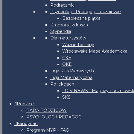
Podręczniki
Psycholog i Pedagog – uczniowie
Bezpieczna piątka
Promocja zdrowia
Stypendia
Dla maturzystów
Ważne terminy
Wrocławska Mapa Akademicka
CKE
OKE
Liga Klas Pierwszych
Liga Matematyczna
Po lekcjach
LO V NEWS - Magazyn uczniowsk
SKS
Rodzice
RADA RODZICÓW
PSYCHOLOG I PEDAGOG
Kandydaci
Program MYP - FAQ