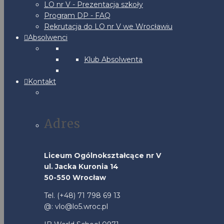
LO nr V - Prezentacja szkoły
Program DP - FAQ
Rekrutacja do LO nr V we Wrocławiu
Absolwenci
Klub Absolwenta
Kontakt
Adres
Liceum Ogólnokształcące nr V
ul. Jacka Kuronia 14
50-550 Wrocław
Tel. (+48) 71 798 69 13
@: vlo@lo5.wroc.pl