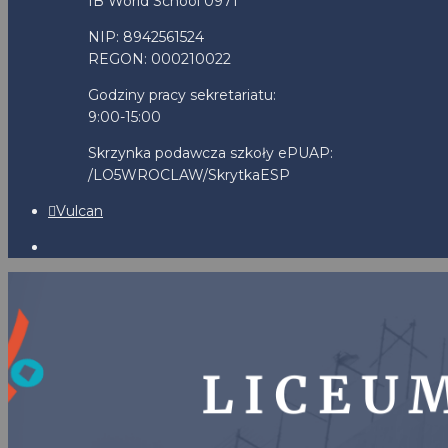
IB World School 0971
NIP: 8942561524
REGON: 000210022
Godziny pracy sekretariatu:
9:00-15:00
Skrzynka podawcza szkoły ePUAP:
/LO5WROCLAW/SkrytkaESP
Vulcan