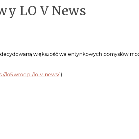
wy LO V News
zdecydowaną większość walentynkowych pomysłów można w
s://lo5.wroc.pl/lo-v-news/
)