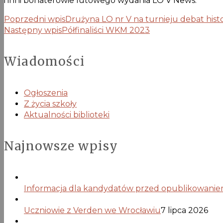
i inni bohaterowie lutowego wydania LO V News.
Poprzedni wpis
Drużyna LO nr V na turnieju debat his
Następny wpis
Półfinaliści WKM 2023
Wiadomości
Ogłoszenia
Z życia szkoły
Aktualności biblioteki
Najnowsze wpisy
Informacja dla kandydatów przed opublikowaniem 
Uczniowie z Verden we Wrocławiu
7 lipca 2026