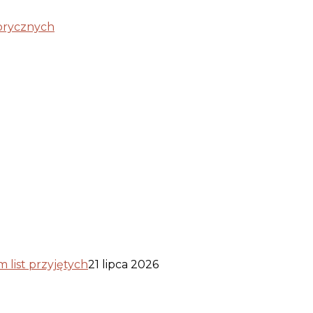
torycznych
list przyjętych
21 lipca 2026