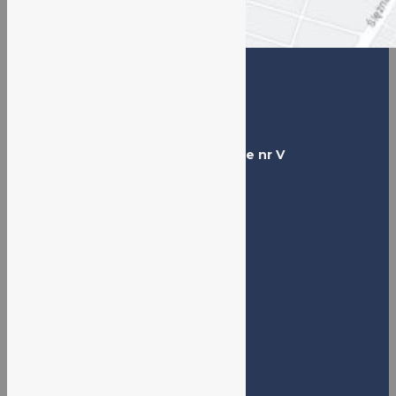
Adres
Liceum Ogólnokształcące nr V
ul. Jacka Kuronia 14
50-550 Wrocław
Tel. (+48) 71 798 69 13
@: vlo@lo5.wroc.pl
IB World School 0971
NIP: 8942561524
REGON: 000210022
Godziny pracy sekretariatu:
9:00-15:00