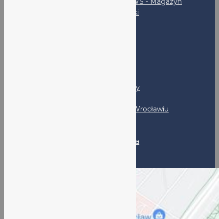
LO V NEWS - Magazyn
uczniowski
SKS
Rodzice
RADA RODZICÓW
PSYCHOLOG I PEDAGOG
Kandydaci
Program MYP - FAQ
LO nr V - Prezentacja szkoły
Program DP - FAQ
Rekrutacja do LO nr V we Wrocławiu
Absolwenci
Klub Absolwenta
Kontakt