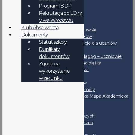
Podanie - wzór
Program IB DP
Duplikaty dokumentów
Rekrutacja do LO nr
RODO
V we Wrocławiu
Uczniowie
Klub Absolwenta
Samorząd uczniowski
Dokumenty
Rozkład dzwonków
Statut szkoły
IB-DP - Informacje dla uczniów
Duplikaty
Podręczniki
dokumentów
Psycholog i Pedagog – uczniowie
Bezpieczna piątka
Zgoda na
Promocja zdrowia
wykorzystanie
Stypendia
wizerunku
Dla maturzystów
Ważne terminy
Wrocławska Mapa Akademicka
CKE
OKE
Liga Klas Pierwszych
Liga Matematyczna
Po lekcjach