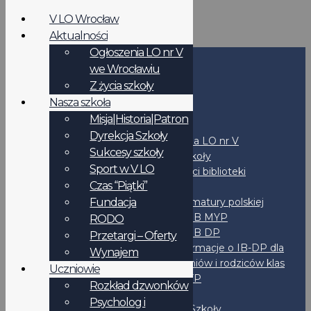
V LO Wrocław
Aktualności
Ogłoszenia LO nr V
we Wrocławiu
Start
Z życia szkoły
Nasza szkoła
Szkoła
Misja|Historia|Patron
Aktualności
Dyrekcja Szkoły
Ogłoszenia LO nr V
Sukcesy szkoły
Z życia szkoły
Sport w V LO
Aktualności biblioteki
Czas “Piątki”
Programy
Fundacja
Program matury polskiej
Program IB MYP
RODO
Program IB DP
Przetargi – Oferty
Informacje o IB-DP dla
Wynajem
uczniów i rodziców klas
Uczniowie
2MYP
Rozkład dzwonków
Liceum
Psycholog i
Dyrekcja Szkoły