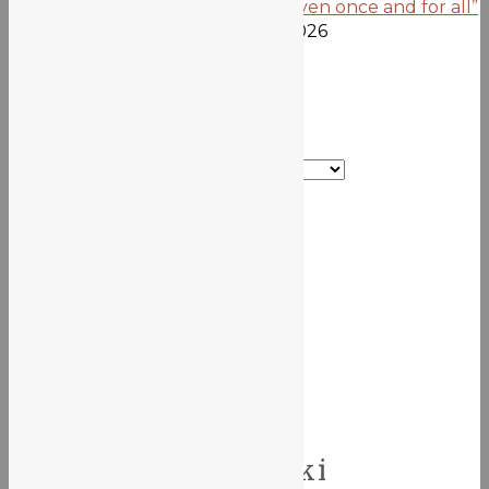
Projekt „Democracy is not given once and for all”
dobiega końca
26 czerwca 2026
Kategorie
Kategorie
Szkoła
Misja | Historia | Patron
Dyrekcja Szkoły
Fundacja dla Liceum nr V
Czas „Piątki”
Sport w V LO
Samorząd Uczniowski