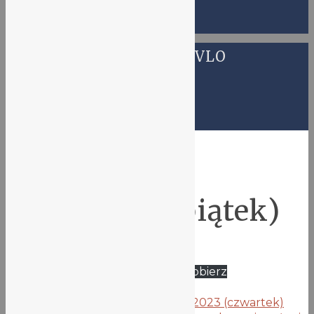
OGŁOSZENIA VLO
Ogłoszenia VLO
Zastępstwa
08.09.2023 (piątek)
7 września 2023
piatek-08.09.2023-zastepstwa-1
Pobierz
Znaczniki:
zastępstwa
Poprzedni wpis
Zastępstwa 07.09.2023 (czwartek)