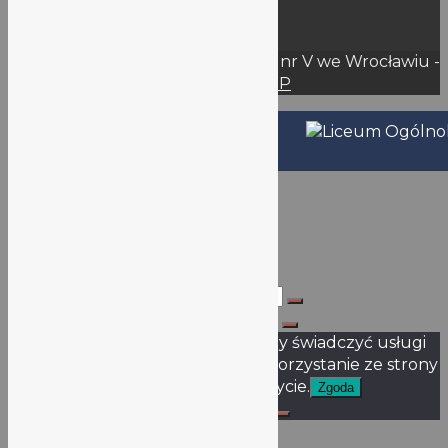
Wynajem
Przetargi – Oferty
© 2026 Liceum Ogólnokształcące nr V we Wrocławiu -
WordPress Theme by
Kadence WP
Nazwa użytkownika lub adres email
Hasło
Zapamiętaj mnie
Szukaj dla:
Szukaj dla:
Ta strona korzysta z ciasteczek aby świadczyć usługi
na najwyższym poziomie. Dalsze korzystanie ze strony
oznacza, że zgadzasz się na ich użycie.
Zgoda
Nie wyrażam zgody
Polityka prywatności