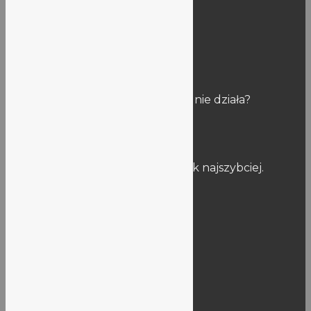
Kontakt:
vlo@lo5.wroc.pl
Uwagi
Znalazłaś/eś błąd na stronie? Link nie działa?
Napisz do nas:
stronalo5@lo5.wroclaw.pl
Postaramy się naprawić usterkę jak najszybciej.
Informacje publiczne
Dokumenty szkoły
BIP
Deklaracja dostępności
Rejestry
RODO
KSeF