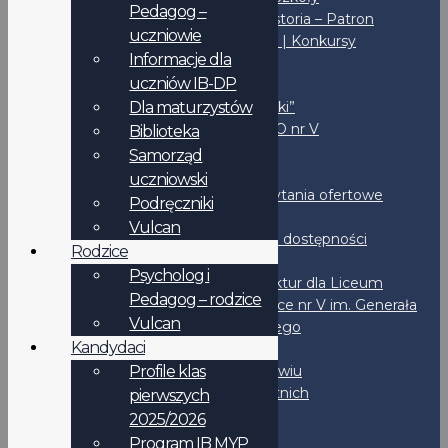
Pedagog –
Misja – Historia – Patron
uczniowie
Inicjatywy | Konkursy
Informacje dla
Biblioteka
uczniów IB-DP
Fundacja
Dla maturzystów
Czas “Piątki”
Sport w LO nr V
Biblioteka
IBO
Samorząd
Wynajem
uczniowski
Przetargi | Zapytania ofertowe
Podręczniki
BIP
Vulcan
Deklaracja dostępności
Rodzice
Rejestry
Psycholog i
Wystawianie faktur dla Liceum
Pedagog – rodzice
Ogólnokształcące nr V im. Generała
Vulcan
Jakuba Jasińskiego
Kandydaci
Dokumenty
STATUT LO nr V we Wrocławiu
Profile klas
Standardy Ochrony Małoletnich
pierwszych
Regulaminy
2025/2026
IB-DP
Program IB MYP