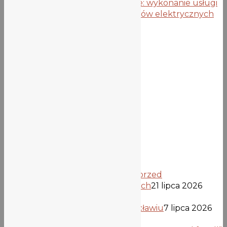
Następny wpis
Zapytanie ofertowe: wykonanie usługi
przeglądów, sprawdzenia i pomiarów elektrycznych
Wiadomości
Ogłoszenia
Z życia szkoły
Aktualności biblioteki
Najnowsze wpisy
Informacja dla kandydatów przed
opublikowaniem list przyjętych
21 lipca 2026
Uczniowie z Verden we Wrocławiu
7 lipca 2026