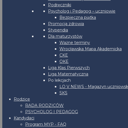
Podręczniki
Psycholog i Pedagog – uczniowie
Bezpieczna piątka
Promocja zdrowia
Stypendia
Dla maturzystów
Ważne terminy
Wrocławska Mapa Akademicka
CKE
OKE
Liga Klas Pierwszych
Liga Matematyczna
Po lekcjach
LO V NEWS - Magazyn uczniowsk
SKS
Rodzice
RADA RODZICÓW
PSYCHOLOG I PEDAGOG
Kandydaci
Program MYP - FAQ