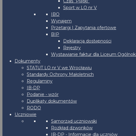
Czas “Piątki”
Sport w LO nr V
IBO
Wynajem
Przetargi | Zapytania ofertowe
BIP
Deklaracja dostępności
Rejestry
Wystawianie faktur dla Liceum Ogólnoks
Dokumenty
STATUT LO nr V we Wrocławiu
Standardy Ochrony Małoletnich
Regulaminy
IB-DP
Podanie - wzór
Duplikaty dokumentów
RODO
Uczniowie
Samorząd uczniowski
Rozkład dzwonków
IB-DP - Informacje dla uczniów