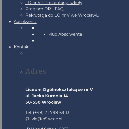
LO nr V - Prezentacja szkoły
Program DP - FAQ
Rekrutacja do LO nr V we Wrocławiu
Absolwenci
Klub Absolwenta
Kontakt
Adres
Liceum Ogólnokształcące nr V
ul. Jacka Kuronia 14
50-550 Wrocław
Tel. (+48) 71 798 69 13
@: vlo@lo5.wroc.pl