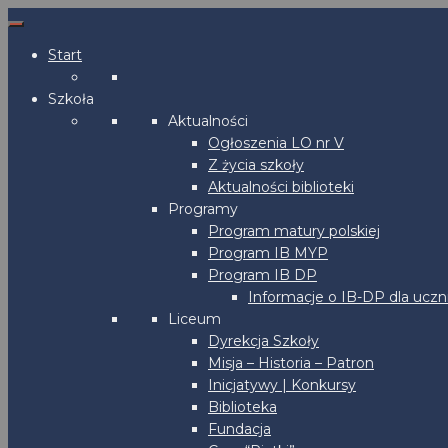
Start
Szkoła
Aktualności
Ogłoszenia LO nr V
Z życia szkoły
Aktualności biblioteki
Programy
Program matury polskiej
Program IB MYP
Program IB DP
Informacje o IB-DP dla uczn
Liceum
Dyrekcja Szkoły
Misja – Historia – Patron
Inicjatywy | Konkursy
Biblioteka
Fundacja