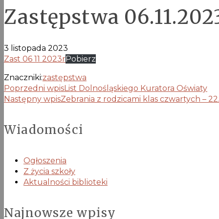
Zastępstwa 06.11.2023
3 listopada 2023
Zast 06 11 2023r
Pobierz
Znaczniki:
zastępstwa
Poprzedni wpis
List Dolnośląskiego Kuratora Oświaty
Następny wpis
Zebrania z rodzicami klas czwartych – 22.
Wiadomości
Ogłoszenia
Z życia szkoły
Aktualności biblioteki
Najnowsze wpisy