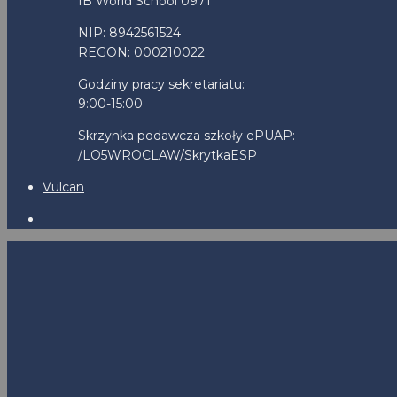
IB World School 0971
NIP: 8942561524
REGON: 000210022
Godziny pracy sekretariatu:
9:00-15:00
Skrzynka podawcza szkoły ePUAP:
/LO5WROCLAW/SkrytkaESP
Vulcan