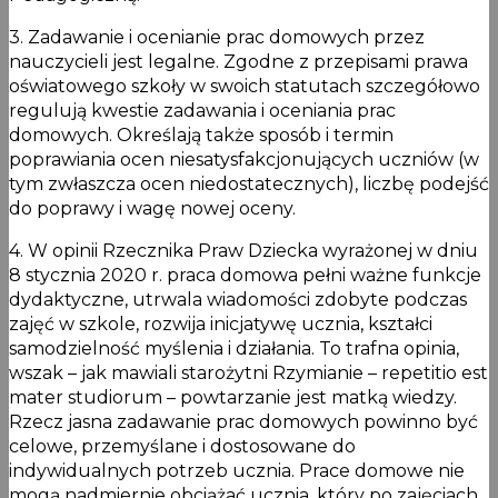
3. Zadawanie i ocenianie prac domowych przez
nauczycieli jest legalne. Zgodne z przepisami prawa
oświatowego szkoły w swoich statutach szczegółowo
regulują kwestie zadawania i oceniania prac
domowych. Określają także sposób i termin
poprawiania ocen niesatysfakcjonujących uczniów (w
tym zwłaszcza ocen niedostatecznych), liczbę podejść
do poprawy i wagę nowej oceny.
4. W opinii Rzecznika Praw Dziecka wyrażonej w dniu
8 stycznia 2020 r. praca domowa pełni ważne funkcje
dydaktyczne, utrwala wiadomości zdobyte podczas
zajęć w szkole, rozwija inicjatywę ucznia, kształci
samodzielność myślenia i działania. To trafna opinia,
wszak – jak mawiali starożytni Rzymianie – repetitio est
mater studiorum – powtarzanie jest matką wiedzy.
Rzecz jasna zadawanie prac domowych powinno być
celowe, przemyślane i dostosowane do
indywidualnych potrzeb ucznia. Prace domowe nie
mogą nadmiernie obciążać ucznia, który po zajęciach