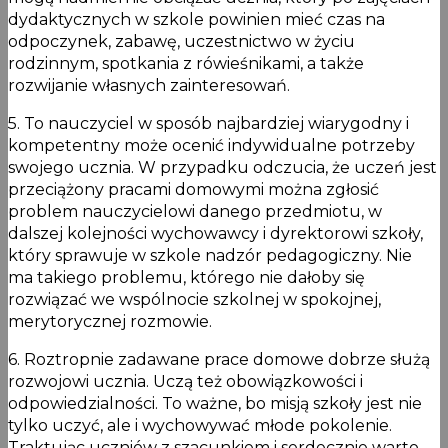
dydaktycznych w szkole powinien mieć czas na
odpoczynek, zabawę, uczestnictwo w życiu
rodzinnym, spotkania z rówieśnikami, a także
rozwijanie własnych zainteresowań.
5. To nauczyciel w sposób najbardziej wiarygodny i
kompetentny może ocenić indywidualne potrzeby
swojego ucznia. W przypadku odczucia, że uczeń jest
przeciążony pracami domowymi można zgłosić
problem nauczycielowi danego przedmiotu, w
dalszej kolejności wychowawcy i dyrektorowi szkoły,
który sprawuje w szkole nadzór pedagogiczny. Nie
ma takiego problemu, którego nie dałoby się
rozwiązać we wspólnocie szkolnej w spokojnej,
merytorycznej rozmowie.
6. Roztropnie zadawane prace domowe dobrze służą
rozwojowi ucznia. Uczą też obowiązkowości i
odpowiedzialności. To ważne, bo misją szkoły jest nie
tylko uczyć, ale i wychowywać młode pokolenie.
Traktując uczniów z szacunkiem i serdecznie warto