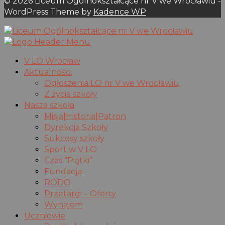
© 2026 Liceum Ogólnokształcące nr V we Wrocławiu -
WordPress Theme by
Kadence WP
V LO Wrocław
Aktualności
Ogłoszenia LO nr V we Wrocławiu
Z życia szkoły
Nasza szkoła
Misja|Historia|Patron
Dyrekcja Szkoły
Sukcesy szkoły
Sport w V LO
Czas “Piątki”
Fundacja
RODO
Przetargi – Oferty
Wynajem
Uczniowie