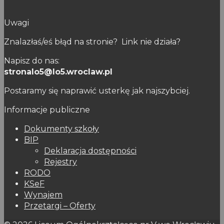
Uwagi
Znalazłaś/eś błąd na stronie? Link nie działa?
Napisz do nas:
stronalo5@lo5.wroclaw.pl
Postaramy się naprawić usterkę jak najszybciej.
Informacje publiczne
Dokumenty szkoły
BIP
Deklaracja dostępności
Rejestry
RODO
KSeF
Wynajem
Przetargi – Oferty