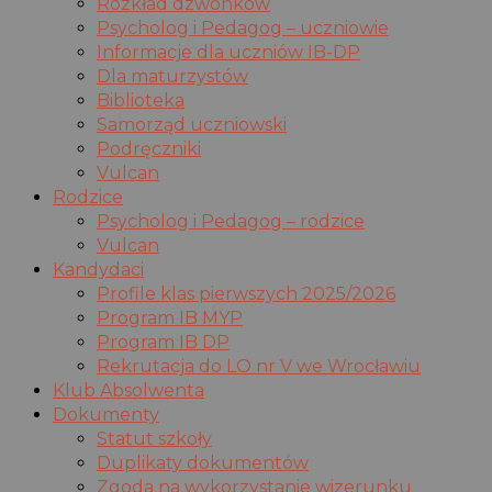
Rozkład dzwonków
Psycholog i Pedagog – uczniowie
Informacje dla uczniów IB-DP
Dla maturzystów
Biblioteka
Samorząd uczniowski
Podręczniki
Vulcan
Rodzice
Psycholog i Pedagog – rodzice
Vulcan
Kandydaci
Profile klas pierwszych 2025/2026
Program IB MYP
Program IB DP
Rekrutacja do LO nr V we Wrocławiu
Klub Absolwenta
Dokumenty
Statut szkoły
Duplikaty dokumentów
Zgoda na wykorzystanie wizerunku