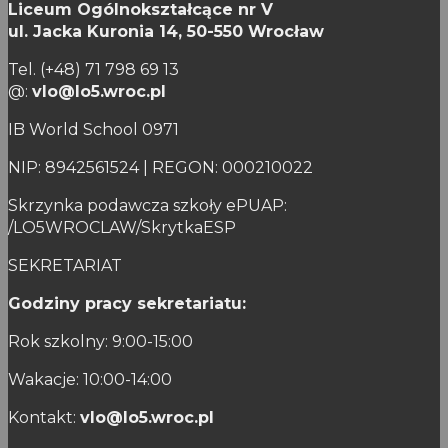
Liceum Ogólnokształcące nr V
ul. Jacka Kuronia 14,
50-550 Wrocław
Tel. (+48) 71 798 69 13
@:
vlo@lo5.wroc.pl
IB World School 0971
NIP: 8942561524 | REGON: 000210022
Skrzynka podawcza szkoły ePUAP:
/LO5WROCLAW/SkrytkaESP
SEKRETARIAT
Godziny pracy sekretariatu:
Rok szkolny: 9:00-15:00
Wakacje: 10:00-14:00
Kontakt:
vlo@lo5.wroc.pl