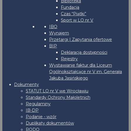
Biblioteka
Fundacja
Czas “Piątki”
Sport w LO nr V
IBO
Wynajem
Przetargi | Zapytania ofertowe
BIP
Deklaracja dostępności
Rejestry
Wystawianie faktur dla Liceum
Ogólnokształcące nr V im. Generała
Jakuba Jasińskiego
Dokumenty
STATUT LO nr V we Wrocławiu
Standardy Ochrony Małoletnich
Regulaminy
IB-DP
Podanie - wzór
Duplikaty dokumentów
RODO