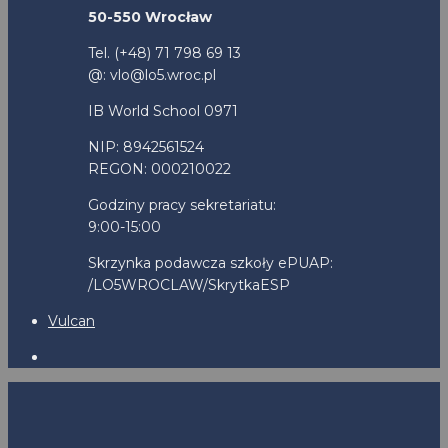
50-550 Wrocław
Tel. (+48) 71 798 69 13
@: vlo@lo5.wroc.pl
IB World School 0971
NIP: 8942561524
REGON: 000210022
Godziny pracy sekretariatu:
9:00-15:00
Skrzynka podawcza szkoły ePUAP:
/LO5WROCLAW/SkrytkaESP
Vulcan