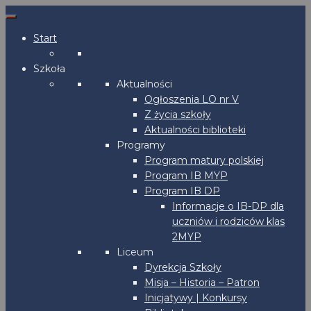
Start
Szkoła
Aktualności
Ogłoszenia LO nr V
Z życia szkoły
Aktualności biblioteki
Programy
Program matury polskiej
Program IB MYP
Program IB DP
Informacje o IB-DP dla
uczniów i rodziców klas
2MYP
Liceum
Dyrekcja Szkoły
Misja – Historia – Patron
Inicjatywy | Konkursy