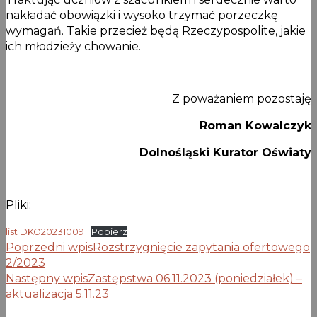
nakładać obowiązki i wysoko trzymać porzeczkę
wymagań. Takie przecież będą Rzeczypospolite, jakie
ich młodzieży chowanie.
Z poważaniem pozostaję
Roman Kowalczyk
Dolnośląski Kurator Oświaty
Pliki:
list DKO20231009
Pobierz
Poprzedni wpis
Rozstrzygnięcie zapytania ofertowego
2/2023
Następny wpis
Zastępstwa 06.11.2023 (poniedziałek) –
aktualizacja 5.11.23