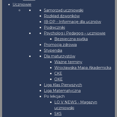
Uczniowie
Samorząd uczniowski
Rozkład dzwonków
IB-DP - Informacje dla uczniów
Podręczniki
Psycholog i Pedagog – uczniowie
Bezpieczna piątka
Promocja zdrowia
Stypendia
Dla maturzystów
Ważne terminy
Wrocławska Mapa Akademicka
CKE
OKE
Liga Klas Pierwszych
Liga Matematyczna
Po lekcjach
LO V NEWS - Magazyn
uczniowski
SKS