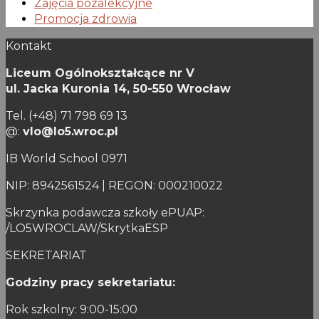
Zajęcia pozalekcyjne
Promocja zdrowia
Kontakt
Liceum Ogólnokształcące nr V
ul. Jacka Kuronia 14,
50-550 Wrocław
Tel. (+48) 71 798 69 13
@:
vlo@lo5.wroc.pl
IB World School 0971
NIP: 8942561524 | REGON: 000210022
Skrzynka podawcza szkoły ePUAP:
/LO5WROCLAW/SkrytkaESP
SEKRETARIAT
Godziny pracy sekretariatu:
Rok szkolny: 9:00-15:00