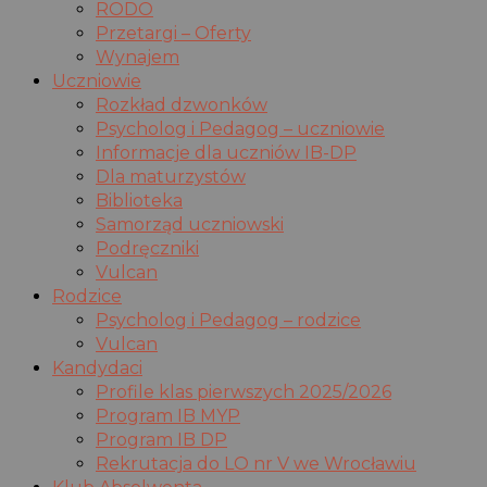
RODO
Przetargi – Oferty
Wynajem
Uczniowie
Rozkład dzwonków
Psycholog i Pedagog – uczniowie
Informacje dla uczniów IB-DP
Dla maturzystów
Biblioteka
Samorząd uczniowski
Podręczniki
Vulcan
Rodzice
Psycholog i Pedagog – rodzice
Vulcan
Kandydaci
Profile klas pierwszych 2025/2026
Program IB MYP
Program IB DP
Rekrutacja do LO nr V we Wrocławiu