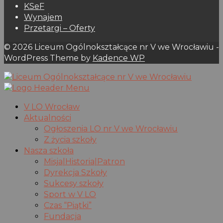
KSeF
Wynajem
Przetargi – Oferty
© 2026 Liceum Ogólnokształcące nr V we Wrocławiu -
WordPress Theme by
Kadence WP
V LO Wrocław
Aktualności
Ogłoszenia LO nr V we Wrocławiu
Z życia szkoły
Nasza szkoła
Misja|Historia|Patron
Dyrekcja Szkoły
Sukcesy szkoły
Sport w V LO
Czas “Piątki”
Fundacja