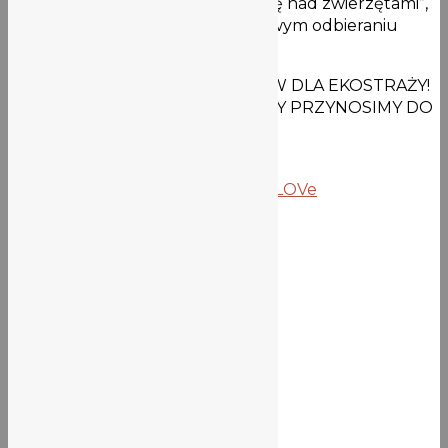
publicznej („Jak Polacy znęcają się nad zwierzętami”,
„Filantropi czy złodzieje? O czasowym odbieraniu
zwierząt. Raport z monitoringu”.
PAMIĘTAJCIE O ZBIÓRCE DARÓW DLA EKOSTRAŻY!
WSZYSTKIE POTRZEBNE RZECZY PRZYNOSIMY DO
CZYTELNI PRZEZ CAŁY TYDZIEŃ!
Poprzedni wpis
Jeże w V LO!
Następny wpis
4. spotkanie z EKO.LOVe
Wiadomości
Ogłoszenia
Z życia szkoły
Aktualności biblioteki
Najnowsze wpisy