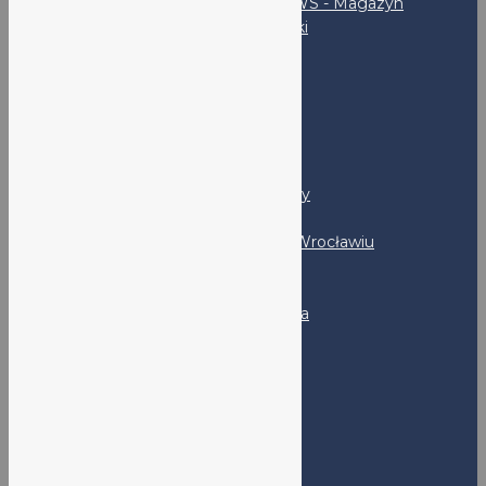
LO V NEWS - Magazyn
uczniowski
SKS
Rodzice
RADA RODZICÓW
PSYCHOLOG I PEDAGOG
Kandydaci
Program MYP - FAQ
LO nr V - Prezentacja szkoły
Program DP - FAQ
Rekrutacja do LO nr V we Wrocławiu
Absolwenci
Klub Absolwenta
Kontakt
Adres