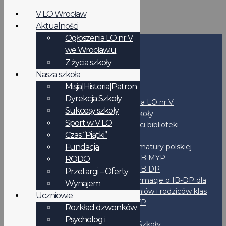
V LO Wrocław
Aktualności
Ogłoszenia LO nr V
we Wrocławiu
Start
Z życia szkoły
Nasza szkoła
Szkoła
Misja|Historia|Patron
Aktualności
Dyrekcja Szkoły
Ogłoszenia LO nr V
Sukcesy szkoły
Z życia szkoły
Sport w V LO
Aktualności biblioteki
Czas “Piątki”
Programy
Fundacja
Program matury polskiej
Program IB MYP
RODO
Program IB DP
Przetargi – Oferty
Informacje o IB-DP dla
Wynajem
uczniów i rodziców klas
Uczniowie
2MYP
Rozkład dzwonków
Liceum
Psycholog i
Dyrekcja Szkoły