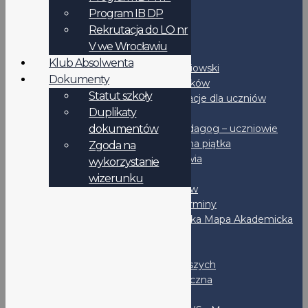
Podanie - wzór
Program IB DP
Duplikaty dokumentów
Rekrutacja do LO nr
RODO
V we Wrocławiu
Uczniowie
Klub Absolwenta
Samorząd uczniowski
Dokumenty
Rozkład dzwonków
Statut szkoły
IB-DP - Informacje dla uczniów
Duplikaty
Podręczniki
dokumentów
Psycholog i Pedagog – uczniowie
Bezpieczna piątka
Zgoda na
Promocja zdrowia
wykorzystanie
Stypendia
wizerunku
Dla maturzystów
Ważne terminy
Wrocławska Mapa Akademicka
CKE
OKE
Liga Klas Pierwszych
Liga Matematyczna
Po lekcjach