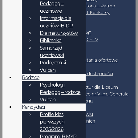
Pedagog –
Misja – Historia – Patron
uczniowie
Inicjatywy | Konkursy
Informacje dla
Biblioteka
uczniów IB-DP
Fundacja
Dla maturzystów
Czas “Piątki”
Sport w LO nr V
Biblioteka
IBO
Samorząd
Wynajem
uczniowski
Przetargi | Zapytania ofertowe
Podręczniki
BIP
Vulcan
Deklaracja dostępności
Rodzice
Rejestry
Psycholog i
Wystawianie faktur dla Liceum
Pedagog – rodzice
Ogólnokształcące nr V im. Generała
Vulcan
Jakuba Jasińskiego
Kandydaci
Dokumenty
STATUT LO nr V we Wrocławiu
Profile klas
Standardy Ochrony Małoletnich
pierwszych
Regulaminy
2025/2026
IB-DP
Program IB MYP