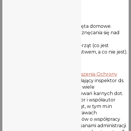
Temat: „P
rawa zwierząt”
O czym porozmawiamy:
Porzucone lub ranne zwierzęta domowe.
Reagowanie w przypadkach znęcania się nad
zwierzęciem.
Ustawa o ochronie praw zwierząt (co jest
wykroczeniem lub przestępstwem, a co nie jest).
O prowadzącym:
Dawid Karaś
, założyciel
Stowarzyszenia Ochrony
Zwierząt EKOSTRAŻ
, czynnie działający inspektor ds.
ochrony praw zwierząt. Prowadził wiele
zakończonych sukcesami postępowań karnych dot.
znęcania się nad zwierzętami. Autor i współautor
publikacji o ochronie praw zwierząt, w tym m.in
raportów o uchwałach gmin w sprawach
bezdomnych zwierząt oraz raportów o współpracy
organizacji ochrony zwierząt z organami administracji