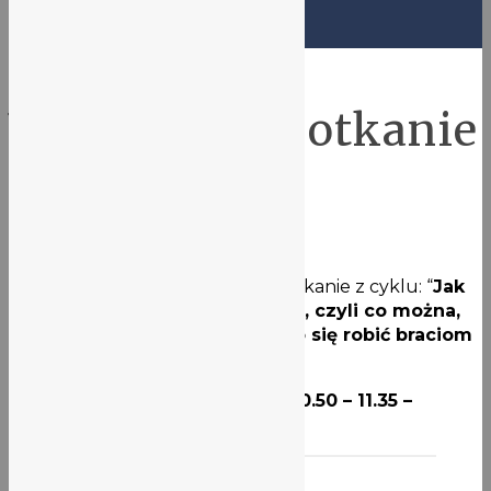
Ekolove
Wkrótce 3. spotkanie
z EKO.LOVe
20 października 2021
Nasi drodzy! Wkrótce trzecie spotkanie z cyklu: “
Jak
pomóc w nieludzkiej potrzebie, czyli co można,
co należy, a czego nie powinno się robić braciom
mniejszym
”.
Piątek 22 października; godz. 10.50 – 11.35 –
BIBLIOTEKA SZKOLNA
🙂