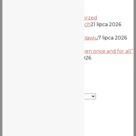
Informacja dla kandydatów przed
opublikowaniem list przyjętych
21 lipca 2026
Uczniowie z Verden we Wrocławiu
7 lipca 2026
Projekt „Democracy is not given once and for all”
dobiega końca
26 czerwca 2026
Kategorie
Kategorie
Szkoła
Misja | Historia | Patron