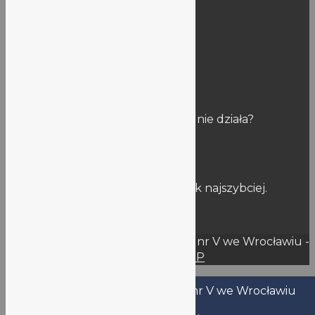
Godziny pracy sekretariatu:
Rok szkolny: 9:00-15:00
Wakacje: 10:00-14:00
Uwagi
Znalazłaś/eś błąd na stronie? Link nie działa?
Napisz do nas:
stronalo5@lo5.wroclaw.pl
Postaramy się naprawić usterkę jak najszybciej.
Dziękujemy za sygnał!
© 2026 Liceum Ogólnokształcące nr V we Wrocławiu -
WordPress Theme by
Kadence WP
Nazwa użytkownika lub adres email