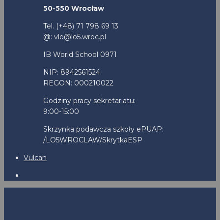
50-550 Wrocław
Tel. (+48) 71 798 69 13
@: vlo@lo5.wroc.pl
IB World School 0971
NIP: 8942561524
REGON: 000210022
Godziny pracy sekretariatu:
9:00-15:00
Skrzynka podawcza szkoły ePUAP:
/LO5WROCLAW/SkrytkaESP
Vulcan