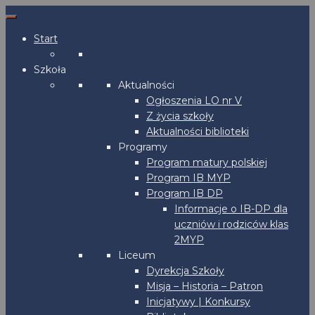
Start
Szkoła
Aktualności
Ogłoszenia LO nr V
Z życia szkoły
Aktualności biblioteki
Programy
Program matury polskiej
Program IB MYP
Program IB DP
Informacje o IB-DP dla
uczniów i rodziców klas
2MYP
Liceum
Dyrekcja Szkoły
Misja – Historia – Patron
Inicjatywy | Konkursy