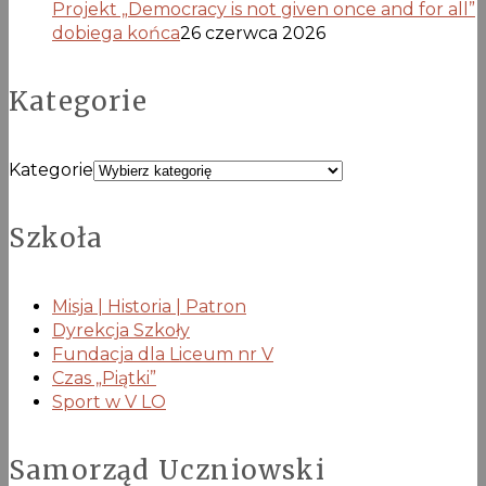
Projekt „Democracy is not given once and for all”
dobiega końca
26 czerwca 2026
Kategorie
Kategorie
Szkoła
Misja | Historia | Patron
Dyrekcja Szkoły
Fundacja dla Liceum nr V
Czas „Piątki”
Sport w V LO
Samorząd Uczniowski