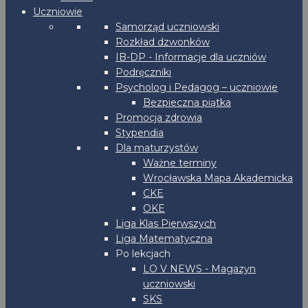
Uczniowie
Samorząd uczniowski
Rozkład dzwonków
IB-DP - Informacje dla uczniów
Podręczniki
Psycholog i Pedagog – uczniowie
Bezpieczna piątka
Promocja zdrowia
Stypendia
Dla maturzystów
Ważne terminy
Wrocławska Mapa Akademicka
CKE
OKE
Liga Klas Pierwszych
Liga Matematyczna
Po lekcjach
LO V NEWS - Magazyn
uczniowski
SKS