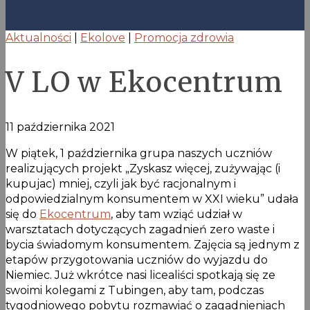
Aktualności
|
Ekolove
|
Promocja zdrowia
V LO w Ekocentrum
11 października 2021
W piątek, 1 października grupa naszych uczniów
realizujących projekt „Zyskasz więcej, zużywając (i
kupujac) mniej, czyli jak być racjonalnym i
odpowiedzialnym konsumentem w XXI wieku” udała
się do
Ekocentrum
, aby tam wziąć udział w
warsztatach dotyczących zagadnień zero waste i
bycia świadomym konsumentem. Zajęcia są jednym z
etapów przygotowania uczniów do wyjazdu do
Niemiec. Już wkrótce nasi licealiści spotkają się ze
swoimi kolegami z Tubingen, aby tam, podczas
tygodniowego pobytu rozmawiać o zagadnieniach