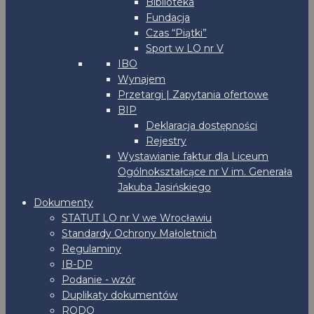
Biblioteka
Fundacja
Czas “Piątki”
Sport w LO nr V
IBO
Wynajem
Przetargi | Zapytania ofertowe
BIP
Deklaracja dostępności
Rejestry
Wystawianie faktur dla Liceum
Ogólnokształcące nr V im. Generała
Jakuba Jasińskiego
Dokumenty
STATUT LO nr V we Wrocławiu
Standardy Ochrony Małoletnich
Regulaminy
IB-DP
Podanie - wzór
Duplikaty dokumentów
RODO