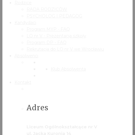
Rodzice
RADA RODZICÓW
PSYCHOLOG I PEDAGOG
Kandydaci
Program MYP - FAQ
LO nr V - Prezentacja szkoły
Program DP - FAQ
Rekrutacja do LO nr V we Wrocławiu
Absolwenci
Klub Absolwenta
Kontakt
Adres
Liceum Ogólnokształcące nr V
ul. Jacka Kuronia 14