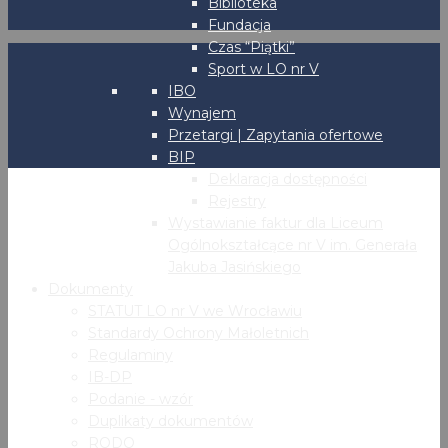
Biblioteka
Fundacja
Czas “Piątki”
Sport w LO nr V
IBO
Wynajem
Przetargi | Zapytania ofertowe
BIP
Deklaracja dostępności
Rejestry
Wystawianie faktur dla Liceum
Ogólnokształcące nr V im. Generała
Jakuba Jasińskiego
Dokumenty
STATUT LO nr V we Wrocławiu
Standardy Ochrony Małoletnich
Regulaminy
IB-DP
Podanie - wzór
Duplikaty dokumentów
RODO