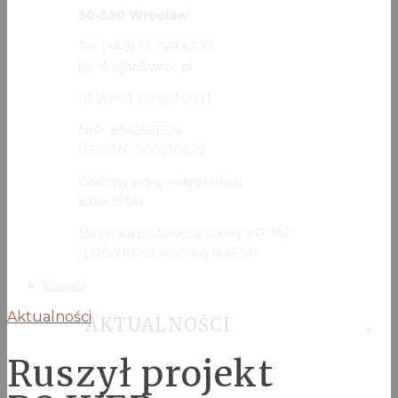
50-550 Wrocław
Tel. (+48) 71 798 69 13
@: vlo@lo5.wroc.pl
IB World School 0971
NIP: 8942561524
REGON: 000210022
Godziny pracy sekretariatu:
9:00-15:00
Skrzynka podawcza szkoły ePUAP:
/LO5WROCLAW/SkrytkaESP
Vulcan
Aktualności
AKTUALNOŚCI
Ruszył projekt