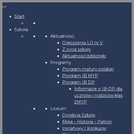
Start
Szkoła
Aktualności
Ogłoszenia LO nr V
Z życia szkoły
Aktualności biblioteki
Programy
Program matury polskiej
Program IB MYP
Program IB DP
Informacje o IB-DP dla
uczniów i rodziców klas
2MYP
Liceum
Dyrekcja Szkoły
Misja – Historia – Patron
Inicjatywy | Konkursy