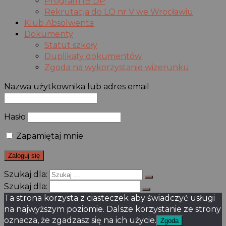
Program IB DP
Rekrutacja do LO nr V we Wrocławiu
Klub Absolwenta
Dokumenty
Statut szkoły
Duplikaty dokumentów
Zgoda na wykorzystanie wizerunku
Nazwa użytkownika lub adres email
Hasło
Zapamiętaj mnie
Szukaj dla:
Szukaj dla:
Ta strona korzysta z ciasteczek aby świadczyć usługi
na najwyższym poziomie. Dalsze korzystanie ze strony
oznacza, że zgadzasz się na ich użycie.
Zgoda