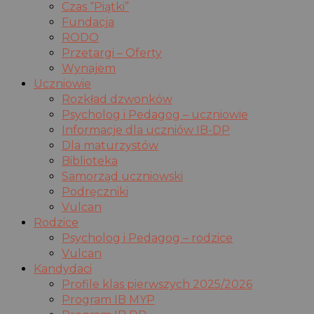
Czas “Piątki”
Fundacja
RODO
Przetargi – Oferty
Wynajem
Uczniowie
Rozkład dzwonków
Psycholog i Pedagog – uczniowie
Informacje dla uczniów IB-DP
Dla maturzystów
Biblioteka
Samorząd uczniowski
Podręczniki
Vulcan
Rodzice
Psycholog i Pedagog – rodzice
Vulcan
Kandydaci
Profile klas pierwszych 2025/2026
Program IB MYP