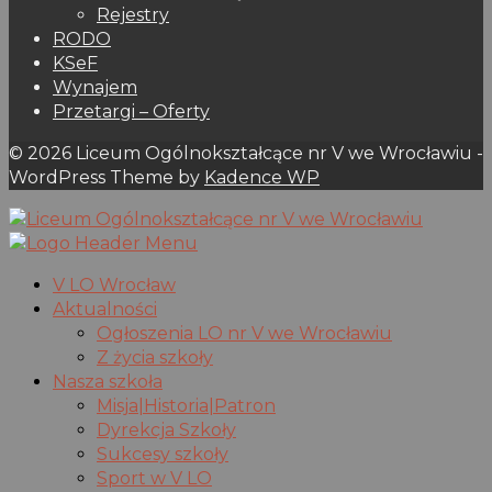
Rejestry
RODO
KSeF
Wynajem
Przetargi – Oferty
© 2026 Liceum Ogólnokształcące nr V we Wrocławiu -
WordPress Theme by
Kadence WP
V LO Wrocław
Aktualności
Ogłoszenia LO nr V we Wrocławiu
Z życia szkoły
Nasza szkoła
Misja|Historia|Patron
Dyrekcja Szkoły
Sukcesy szkoły
Sport w V LO