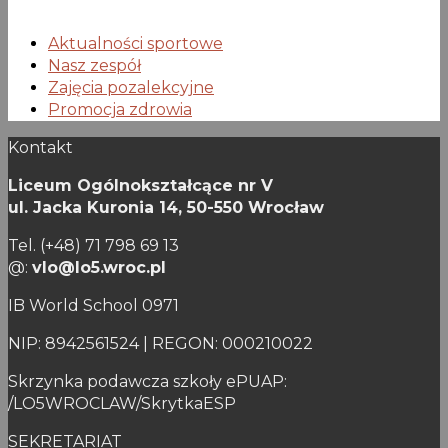
Aktualności sportowe
Nasz zespół
Zajęcia pozalekcyjne
Promocja zdrowia
Kontakt
Liceum Ogólnokształcące nr V
ul. Jacka Kuronia 14,
50-550 Wrocław
Tel. (+48) 71 798 69 13
@:
vlo@lo5.wroc.pl
IB World School 0971
NIP: 8942561524 | REGON: 000210022
Skrzynka podawcza szkoły ePUAP:
/LO5WROCLAW/SkrytkaESP
SEKRETARIAT