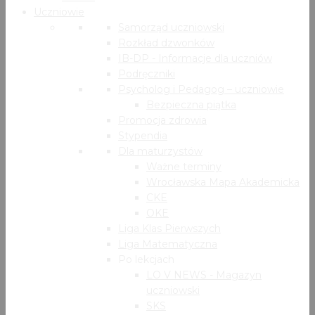
Uczniowie
Samorząd uczniowski
Rozkład dzwonków
IB-DP - Informacje dla uczniów
Podręczniki
Psycholog i Pedagog – uczniowie
Bezpieczna piątka
Promocja zdrowia
Stypendia
Dla maturzystów
Ważne terminy
Wrocławska Mapa Akademicka
CKE
OKE
Liga Klas Pierwszych
Liga Matematyczna
Po lekcjach
LO V NEWS - Magazyn
uczniowski
SKS