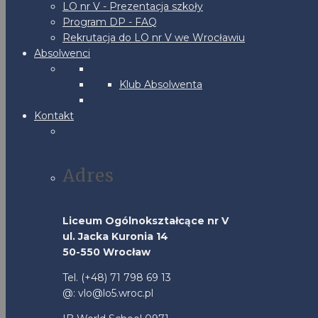
LO nr V - Prezentacja szkoły
Program DP - FAQ
Rekrutacja do LO nr V we Wrocławiu
Absolwenci
Klub Absolwenta
Kontakt
Adres
Liceum Ogólnokształcące nr V
ul. Jacka Kuronia 14
50-550 Wrocław
Tel. (+48) 71 798 69 13
@: vlo@lo5.wroc.pl