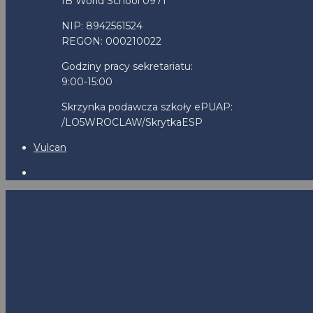
IB World School 0971
NIP: 8942561524
REGON: 000210022
Godziny pracy sekretariatu:
9:00-15:00
Skrzynka podawcza szkoły ePUAP:
/LO5WROCLAW/SkrytkaESP
Vulcan