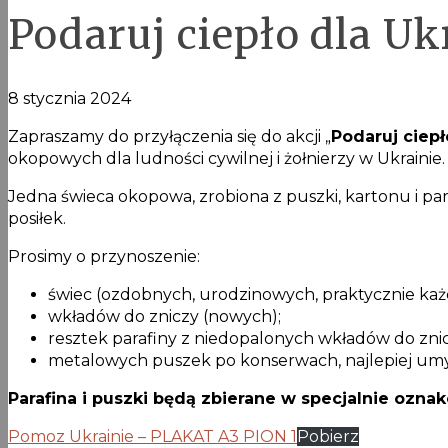
Podaruj ciepło dla Uk
8 stycznia 2024
Zapraszamy do przyłączenia się do akcji „
Podaruj ciepł
okopowych dla ludności cywilnej i żołnierzy w Ukrainie.
Jedna świeca okopowa, zrobiona z puszki, kartonu i par
posiłek.
Prosimy o przynoszenie:
świec (ozdobnych, urodzinowych, praktycznie ka
wkładów do zniczy (nowych);
resztek parafiny z niedopalonych wkładów do znic
metalowych puszek po konserwach, najlepiej umy
Parafina i puszki będą zbierane w specjalnie ozn
Pomoz Ukrainie – PLAKAT A3 PION 1
Pobierz