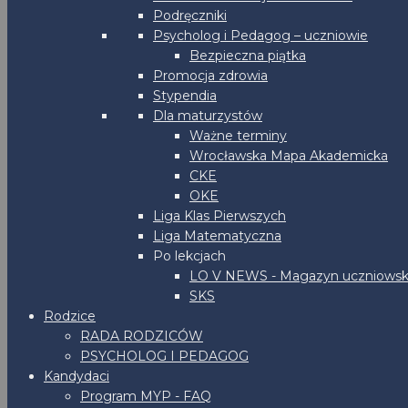
Podręczniki
Psycholog i Pedagog – uczniowie
Bezpieczna piątka
Promocja zdrowia
Stypendia
Dla maturzystów
Ważne terminy
Wrocławska Mapa Akademicka
CKE
OKE
Liga Klas Pierwszych
Liga Matematyczna
Po lekcjach
LO V NEWS - Magazyn uczniowsk
SKS
Rodzice
RADA RODZICÓW
PSYCHOLOG I PEDAGOG
Kandydaci
Program MYP - FAQ