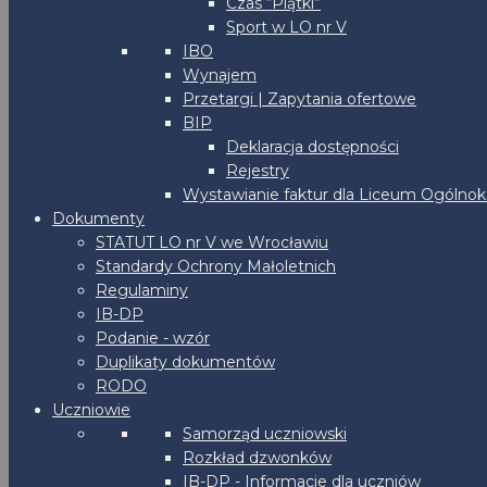
Czas “Piątki”
Sport w LO nr V
IBO
Wynajem
Przetargi | Zapytania ofertowe
BIP
Deklaracja dostępności
Rejestry
Wystawianie faktur dla Liceum Ogólnoks
Dokumenty
STATUT LO nr V we Wrocławiu
Standardy Ochrony Małoletnich
Regulaminy
IB-DP
Podanie - wzór
Duplikaty dokumentów
RODO
Uczniowie
Samorząd uczniowski
Rozkład dzwonków
IB-DP - Informacje dla uczniów