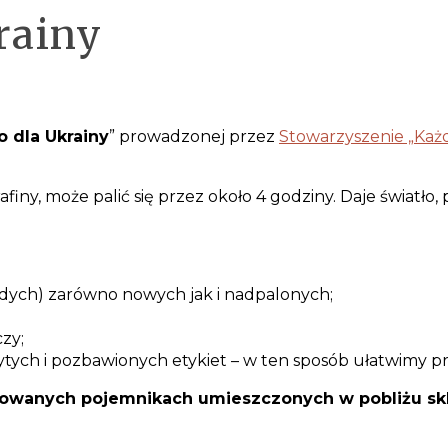
rainy
o dla Ukrainy
” prowadzonej przez
Stowarzyszenie „Każ
afiny, może palić się przez około 4 godziny. Daje światł
żdych) zarówno nowych jak i nadpalonych;
zy;
tych i pozbawionych etykiet – w ten sposób ułatwimy p
akowanych pojemnikach umieszczonych w pobliżu skl