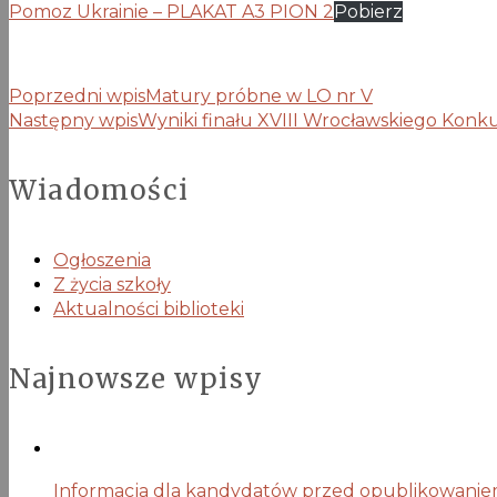
Pomoz Ukrainie – PLAKAT A3 PION 2
Pobierz
Poprzedni wpis
Matury próbne w LO nr V
Następny wpis
Wyniki finału XVIII Wrocławskiego Kon
Wiadomości
Ogłoszenia
Z życia szkoły
Aktualności biblioteki
Najnowsze wpisy
Informacja dla kandydatów przed opublikowaniem 