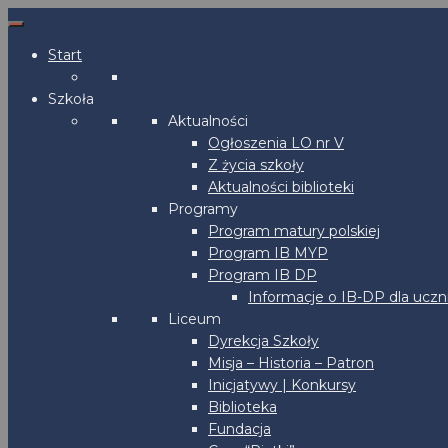
Start
Szkoła
Aktualności
Ogłoszenia LO nr V
Z życia szkoły
Aktualności biblioteki
Programy
Program matury polskiej
Program IB MYP
Program IB DP
Informacje o IB-DP dla uczn
Liceum
Dyrekcja Szkoły
Misja – Historia – Patron
Inicjatywy | Konkursy
Biblioteka
Fundacja