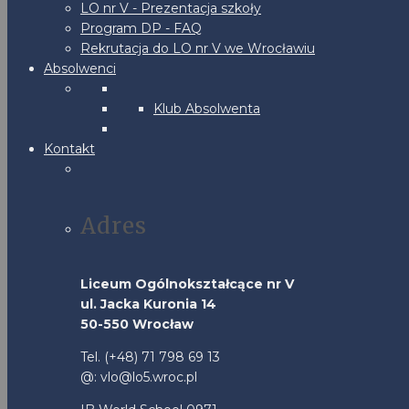
LO nr V - Prezentacja szkoły
Program DP - FAQ
Rekrutacja do LO nr V we Wrocławiu
Absolwenci
Klub Absolwenta
Kontakt
Adres
Liceum Ogólnokształcące nr V
ul. Jacka Kuronia 14
50-550 Wrocław
Tel. (+48) 71 798 69 13
@: vlo@lo5.wroc.pl