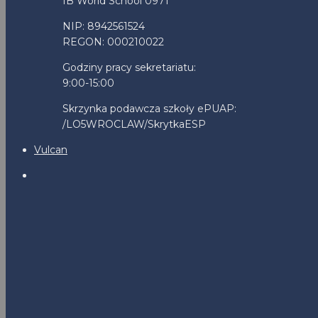
IB World School 0971
NIP: 8942561524
REGON: 000210022
Godziny pracy sekretariatu:
9:00-15:00
Skrzynka podawcza szkoły ePUAP:
/LO5WROCLAW/SkrytkaESP
Vulcan