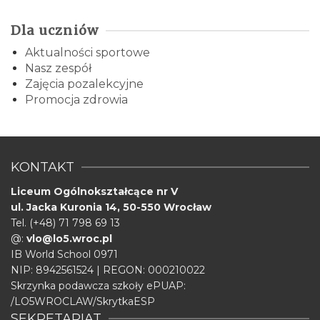
Dla uczniów
Aktualności sportowe
Nasz zespół
Zajęcia pozalekcyjne
Promocja zdrowia
KONTAKT
Liceum Ogólnokształcące nr V
ul. Jacka Kuronia 14,
50-550 Wrocław
Tel. (+48) 71 798 69 13
@:
vlo@lo5.wroc.pl
IB World School 0971
NIP: 8942561524 | REGON: 000210022
Skrzynka podawcza szkoły ePUAP:
/LO5WROCLAW/SkrytkaESP
SEKRETARIAT