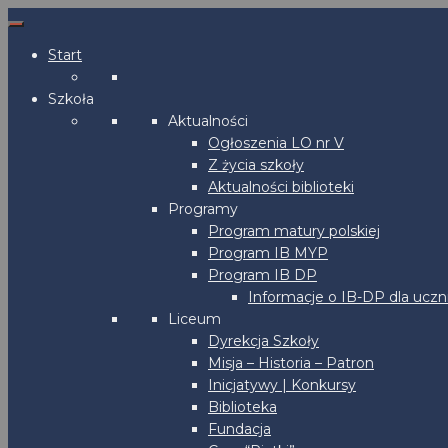
Start
Szkoła
Aktualności
Ogłoszenia LO nr V
Z życia szkoły
Aktualności biblioteki
Programy
Program matury polskiej
Program IB MYP
Program IB DP
Informacje o IB-DP dla uczn
Liceum
Dyrekcja Szkoły
Misja – Historia – Patron
Inicjatywy | Konkursy
Biblioteka
Fundacja