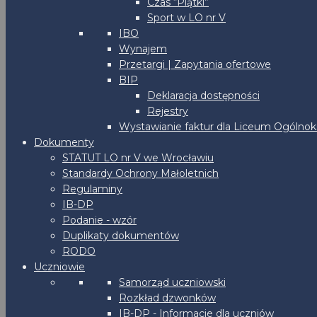
Czas “Piątki”
Sport w LO nr V
IBO
Wynajem
Przetargi | Zapytania ofertowe
BIP
Deklaracja dostępności
Rejestry
Wystawianie faktur dla Liceum Ogólnoks
Dokumenty
STATUT LO nr V we Wrocławiu
Standardy Ochrony Małoletnich
Regulaminy
IB-DP
Podanie - wzór
Duplikaty dokumentów
RODO
Uczniowie
Samorząd uczniowski
Rozkład dzwonków
IB-DP - Informacje dla uczniów