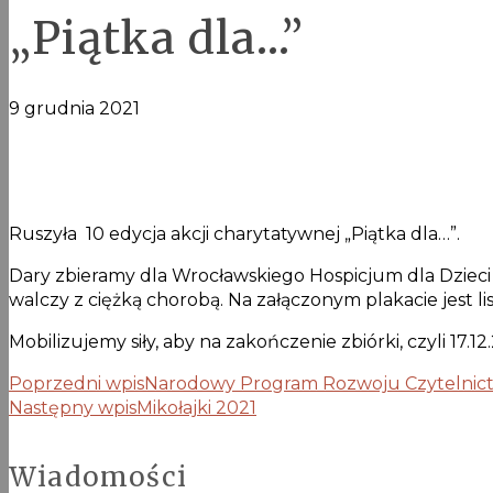
„Piątka dla…”
9 grudnia 2021
Ruszyła 10 edycja akcji charytatywnej „Piątka dla…”.
Dary zbieramy dla Wrocławskiego Hospicjum dla Dzieci D
walczy z ciężką chorobą. Na załączonym plakacie jest li
Mobilizujemy siły, aby na zakończenie zbiórki, czyli 17.1
Poprzedni wpis
Narodowy Program Rozwoju Czytelnic
Następny wpis
Mikołajki 2021
Wiadomości