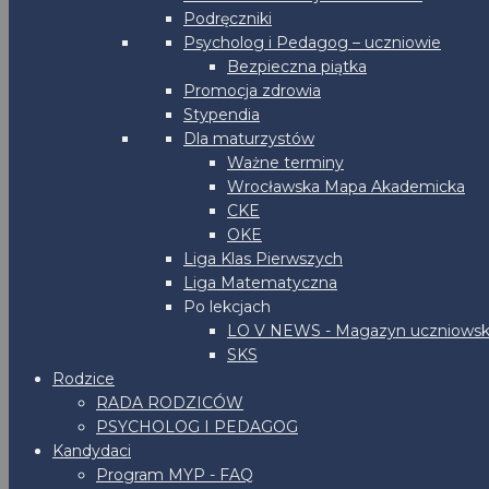
Podręczniki
Psycholog i Pedagog – uczniowie
Bezpieczna piątka
Promocja zdrowia
Stypendia
Dla maturzystów
Ważne terminy
Wrocławska Mapa Akademicka
CKE
OKE
Liga Klas Pierwszych
Liga Matematyczna
Po lekcjach
LO V NEWS - Magazyn uczniowsk
SKS
Rodzice
RADA RODZICÓW
PSYCHOLOG I PEDAGOG
Kandydaci
Program MYP - FAQ