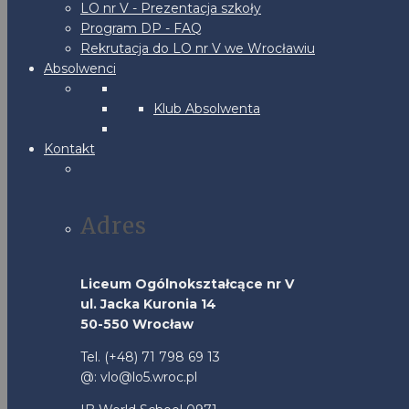
LO nr V - Prezentacja szkoły
Program DP - FAQ
Rekrutacja do LO nr V we Wrocławiu
Absolwenci
Klub Absolwenta
Kontakt
Adres
Liceum Ogólnokształcące nr V
ul. Jacka Kuronia 14
50-550 Wrocław
Tel. (+48) 71 798 69 13
@: vlo@lo5.wroc.pl