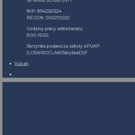
IB World School 0971
NIP: 8942561524
REGON: 000210022
Godziny pracy sekretariatu:
9:00-15:00
Skrzynka podawcza szkoły ePUAP:
/LO5WROCLAW/SkrytkaESP
Vulcan