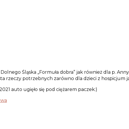
olnego Śląska „Formuła dobra” jak również dla p. Anny I
sta rzeczy potrzebnych zarówno dla dzieci z hospicjum jak
2.2021 auto ugięło się pod ciężarem paczek:)
twa