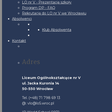
LO nr V - Prezentacja szkoły
Program DP - FAQ
Rekrutacja do LO nr V we Wrocławiu
Absolwenci
Klub Absolwenta
Kontakt
Adres
Liceum Ogólnokształcące nr V
ul. Jacka Kuronia 14
50-550 Wrocław
Tel. (+48) 71 798 69 13
@: vlo@lo5.wroc.pl