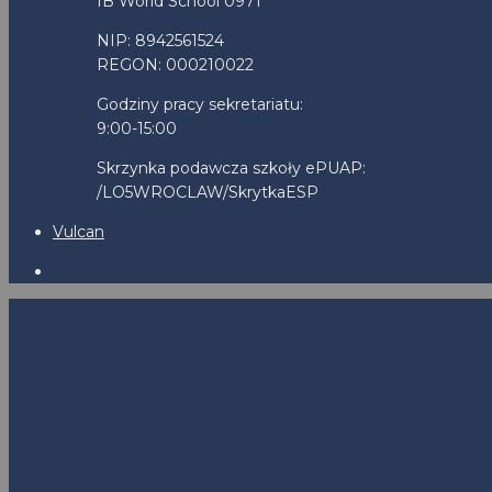
IB World School 0971
NIP: 8942561524
REGON: 000210022
Godziny pracy sekretariatu:
9:00-15:00
Skrzynka podawcza szkoły ePUAP:
/LO5WROCLAW/SkrytkaESP
Vulcan