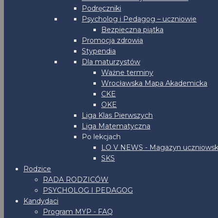
Podręczniki
Psycholog i Pedagog – uczniowie
Bezpieczna piątka
Promocja zdrowia
Stypendia
Dla maturzystów
Ważne terminy
Wrocławska Mapa Akademicka
CKE
OKE
Liga Klas Pierwszych
Liga Matematyczna
Po lekcjach
LO V NEWS - Magazyn uczniowsk
SKS
Rodzice
RADA RODZICÓW
PSYCHOLOG I PEDAGOG
Kandydaci
Program MYP - FAQ