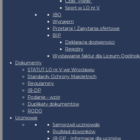
Czas “Piątki”
Sport w LO nr V
IBO
Wynajem
Przetargi | Zapytania ofertowe
BIP
Deklaracja dostępności
Rejestry
Wystawianie faktur dla Liceum Ogólnoks
Dokumenty
STATUT LO nr V we Wrocławiu
Standardy Ochrony Małoletnich
Regulaminy
IB-DP
Podanie - wzór
Duplikaty dokumentów
RODO
Uczniowie
Samorząd uczniowski
Rozkład dzwonków
IB-DP - Informacje dla uczniów