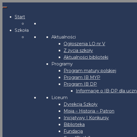
Start
Szkoła
Aktualności
Ogłoszenia LO nr V
Z życia szkoły
Aktualności biblioteki
Programy
Program matury polskiej
Program IB MYP
Program IB DP
Informacje o IB-DP dla uczn
Liceum
Dyrekcja Szkoły
Misja – Historia – Patron
Inicjatywy | Konkursy
Biblioteka
Fundacja