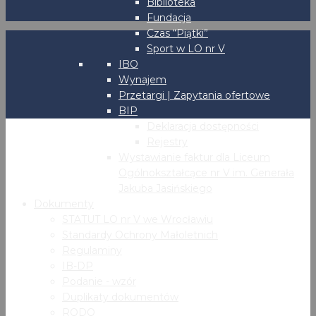
Biblioteka
Fundacja
Czas “Piątki”
Sport w LO nr V
IBO
Wynajem
Przetargi | Zapytania ofertowe
BIP
Deklaracja dostępności
Rejestry
Wystawianie faktur dla Liceum
Ogólnokształcące nr V im. Generała
Jakuba Jasińskiego
Dokumenty
STATUT LO nr V we Wrocławiu
Standardy Ochrony Małoletnich
Regulaminy
IB-DP
Podanie - wzór
Duplikaty dokumentów
RODO