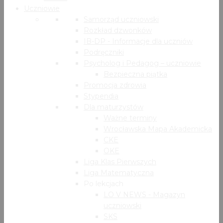
Uczniowie
Samorząd uczniowski
Rozkład dzwonków
IB-DP - Informacje dla uczniów
Podręczniki
Psycholog i Pedagog – uczniowie
Bezpieczna piątka
Promocja zdrowia
Stypendia
Dla maturzystów
Ważne terminy
Wrocławska Mapa Akademicka
CKE
OKE
Liga Klas Pierwszych
Liga Matematyczna
Po lekcjach
LO V NEWS - Magazyn
uczniowski
SKS