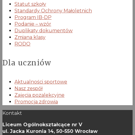
Statut szkoły
Standardy Ochrony Małoletnich
Program IB-DP
Podanie – wzór
Duplikaty dokumentów
Zmiana klasy
RODO
Dla uczniów
Aktualności sportowe
Nasz zespół
Zajęcia pozalekcyjne
Promocja zdrowia
Kontakt
Liceum Ogólnokształcące nr V
ul. Jacka Kuronia 14,
50-550 Wrocław