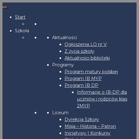
Start
Szkoła
Aktualności
Ogłoszenia LO nr V
Z życia szkoły
Aktualności biblioteki
Programy
Program matury polskiej
Program IB MYP
Program IB DP
Informacje o IB-DP dla
uczniów i rodziców klas
2MYP
Liceum
Dyrekcja Szkoły
Misja – Historia – Patron
Inicjatywy | Konkursy