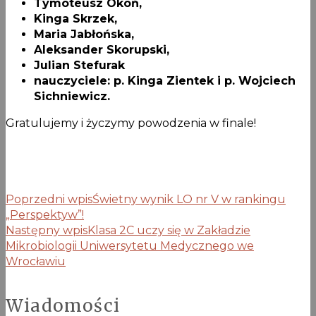
Tymoteusz Okoń,
Kinga Skrzek,
Maria Jabłońska,
Aleksander Skorupski,
Julian Stefurak
nauczyciele: p. Kinga Zientek i p. Wojciech
Sichniewicz.
Gratulujemy i życzymy powodzenia w finale!
Poprzedni wpis
Świetny wynik LO nr V w rankingu
„Perspektyw”!
Następny wpis
Klasa 2C uczy się w Zakładzie
Mikrobiologii Uniwersytetu Medycznego we
Wrocławiu
Wiadomości