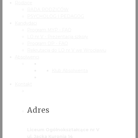
Rodzice
RADA RODZICÓW
PSYCHOLOG I PEDAGOG
Kandydaci
Program MYP - FAQ
LO nr V - Prezentacja szkoły
Program DP - FAQ
Rekrutacja do LO nr V we Wrocławiu
Absolwenci
Klub Absolwenta
Kontakt
Adres
Liceum Ogólnokształcące nr V
ul. Jacka Kuronia 14