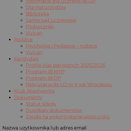
Informacje dla uczniów IB-DP
Dla maturzystów
Biblioteka
Samorząd uczniowski
Podręczniki
Vulcan
Rodzice
Psycholog i Pedagog – rodzice
Vulcan
Kandydaci
Profile klas pierwszych 2025/2026
Program IB MYP
Program IB DP
Rekrutacja do LO nr V we Wrocławiu
Klub Absolwenta
Dokumenty
Statut szkoły
Duplikaty dokumentów
Zgoda na wykorzystanie wizerunku
Nazwa użytkownika lub adres email