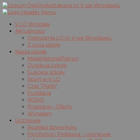
V LO Wrocław
Aktualności
Ogłoszenia LO nr V we Wrocławiu
Z życia szkoły
Nasza szkoła
Misja|Historia|Patron
Dyrekcja Szkoły
Sukcesy szkoły
Sport w V LO
Czas “Piątki”
Fundacja
RODO
Przetargi – Oferty
Wynajem
Uczniowie
Rozkład dzwonków
Psycholog i Pedagog – uczniowie