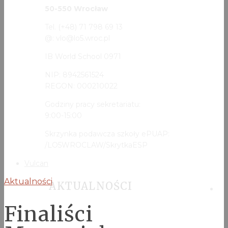
50-550 Wrocław
Tel. (+48) 71 798 69 13
@: vlo@lo5.wroc.pl
IB World School 0971
NIP: 8942561524
REGON: 000210022
Godziny pracy sekretariatu:
9:00-15:00
Skrzynka podawcza szkoły ePUAP:
/LO5WROCLAW/SkrytkaESP
Vulcan
Aktualności
AKTUALNOŚCI
Finaliści