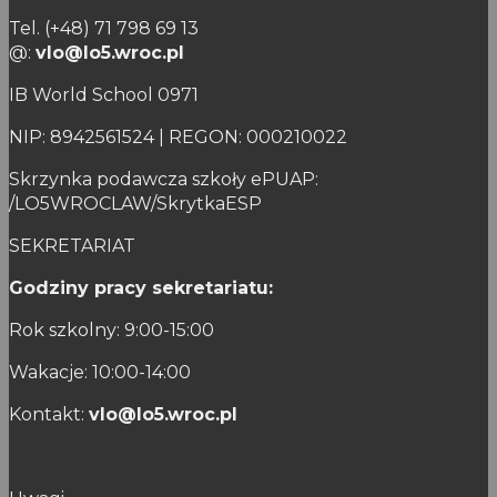
Tel. (+48) 71 798 69 13
@:
vlo@lo5.wroc.pl
IB World School 0971
NIP: 8942561524 | REGON: 000210022
Skrzynka podawcza szkoły ePUAP:
/LO5WROCLAW/SkrytkaESP
SEKRETARIAT
Godziny pracy sekretariatu:
Rok szkolny: 9:00-15:00
Wakacje: 10:00-14:00
Kontakt:
vlo@lo5.wroc.pl