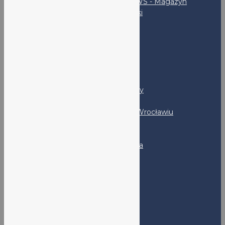
LO V NEWS - Magazyn
uczniowski
SKS
Rodzice
RADA RODZICÓW
PSYCHOLOG I PEDAGOG
Kandydaci
Program MYP - FAQ
LO nr V - Prezentacja szkoły
Program DP - FAQ
Rekrutacja do LO nr V we Wrocławiu
Absolwenci
Klub Absolwenta
Kontakt
Adres