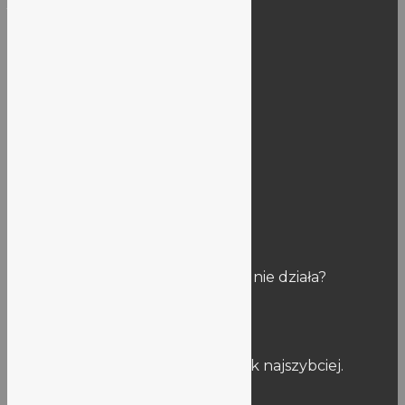
/LO5WROCLAW/SkrytkaESP
SEKRETARIAT
Godziny pracy sekretariatu:
Rok szkolny: 9:00-15:00
Wakacje: 10:00-14:00
Kontakt:
vlo@lo5.wroc.pl
Uwagi
Znalazłaś/eś błąd na stronie? Link nie działa?
Napisz do nas:
stronalo5@lo5.wroclaw.pl
Postaramy się naprawić usterkę jak najszybciej.
Informacje publiczne