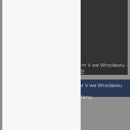
Dokumenty szkoły
BIP
Deklaracja dostępności
Rejestry
RODO
KSeF
Wynajem
Przetargi – Oferty
© 2026 Liceum Ogólnokształcące nr V we Wrocławiu -
WordPress Theme by
Kadence WP
Nazwa użytkownika lub adres email
Hasło
Zapamiętaj mnie