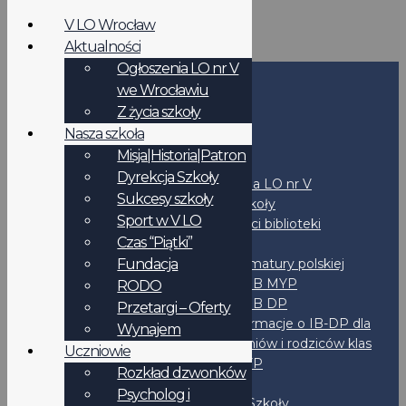
V LO Wrocław
Aktualności
Ogłoszenia LO nr V
we Wrocławiu
Start
Z życia szkoły
Nasza szkoła
Szkoła
Misja|Historia|Patron
Aktualności
Dyrekcja Szkoły
Ogłoszenia LO nr V
Sukcesy szkoły
Z życia szkoły
Sport w V LO
Aktualności biblioteki
Czas “Piątki”
Programy
Fundacja
Program matury polskiej
Program IB MYP
RODO
Program IB DP
Przetargi – Oferty
Informacje o IB-DP dla
Wynajem
uczniów i rodziców klas
Uczniowie
2MYP
Rozkład dzwonków
Liceum
Psycholog i
Dyrekcja Szkoły