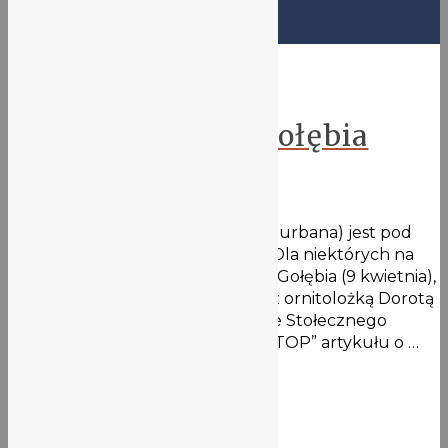
Ekolove
Światowy Dzień Gołębia
8 kwietnia 2021
Gołąb miejski ((łac. Columba livia f. urbana) jest pod
całkowitą ochroną. Zaskoczenie? Dla niektórych na
pewno! Z okazji Światowego Dnia Gołębia (9 kwietnia),
zachęcamy do lektury: wywiadu z ornitolożką Dorotą
Zielińską, opublikowany na stronie Stołecznego
Towarzystwa Ochrony Ptaków „STOP” artykułu o …
Więcej
Ekolove