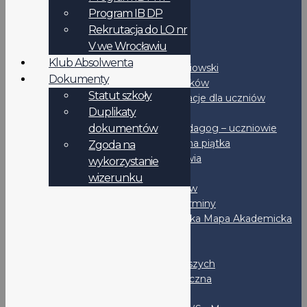
Podanie - wzór
Program IB DP
Duplikaty dokumentów
Rekrutacja do LO nr
RODO
V we Wrocławiu
Uczniowie
Klub Absolwenta
Samorząd uczniowski
Dokumenty
Rozkład dzwonków
Statut szkoły
IB-DP - Informacje dla uczniów
Duplikaty
Podręczniki
dokumentów
Psycholog i Pedagog – uczniowie
Bezpieczna piątka
Zgoda na
Promocja zdrowia
wykorzystanie
Stypendia
wizerunku
Dla maturzystów
Ważne terminy
Wrocławska Mapa Akademicka
CKE
OKE
Liga Klas Pierwszych
Liga Matematyczna
Po lekcjach