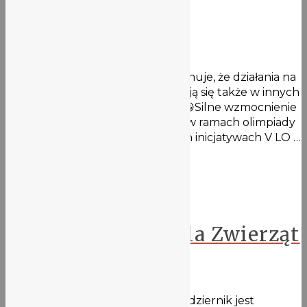
Teorii”
25 stycznia 2021
Zespół EKO.LOVe z radością informuje, że działania na
rzecz ochrony środowiska rozwijają się także w innych
„skrzydłach” szkolnych inicjatyw 😀Silne wzmocnienie
idzie ze strony dwóch projektów w ramach olimpiady
„Zwolnieni z Teorii” (o tej i o innych inicjatywach V LO …
Więcej
Ekolove
Miesiąc Dobroci dla Zwierząt
5 października 2020
W ekologicznym kalendarzu, październik jest