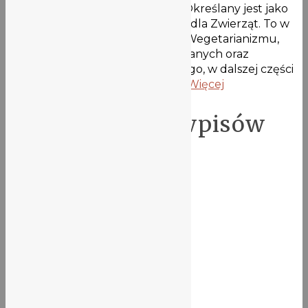
miesiącem szczególnie ważnym. Określany jest jako
Międzynarodowy Miesiąc Dobroci dla Zwierząt. To w
tym miesiącu obchodzimy Dzień Wegetarianizmu,
Światowy Dzień Zwierząt Hodowlanych oraz
Światowy Dzień Zwierząt. Mało tego, w dalszej części
miesiąca Polska świętuje Dzień …
Więcej
Stronicowanie wpisów
Wiadomości
Ogłoszenia
Z życia szkoły
Aktualności biblioteki
Najnowsze wpisy