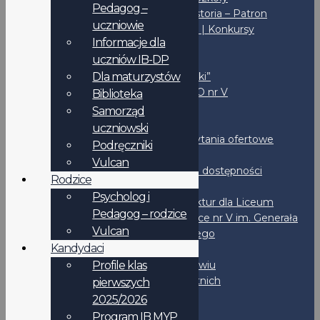
Pedagog –
Misja – Historia – Patron
uczniowie
Inicjatywy | Konkursy
Informacje dla
Biblioteka
uczniów IB-DP
Fundacja
Dla maturzystów
Czas “Piątki”
Sport w LO nr V
Biblioteka
IBO
Samorząd
Wynajem
uczniowski
Przetargi | Zapytania ofertowe
Podręczniki
BIP
Vulcan
Deklaracja dostępności
Rodzice
Rejestry
Psycholog i
Wystawianie faktur dla Liceum
Pedagog – rodzice
Ogólnokształcące nr V im. Generała
Vulcan
Jakuba Jasińskiego
Kandydaci
Dokumenty
STATUT LO nr V we Wrocławiu
Profile klas
Standardy Ochrony Małoletnich
pierwszych
Regulaminy
2025/2026
IB-DP
Program IB MYP