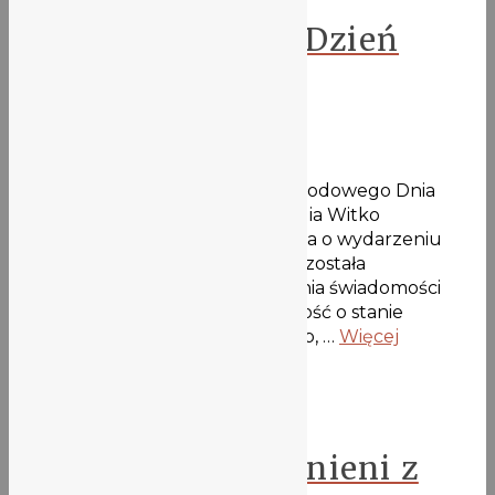
Międzynarodowy Dzień
Wody w V LO
24 marca 2021
Dzieje się u nas z okazji Międzynarodowego Dnia
Wody! Uczennice Asia Madej i Emilia Witko
zorganizowały go online!Oto notka o wydarzeniu
autorstwa Emilii:Akcja Dnia Wody została
zorganizowana w celu podnoszenia świadomości
społecznej. Poszerzamy świadomość o stanie
zanieczyszczenia wody, jej potrzeb, …
Więcej
Ekolove
Ekologiczni „Zwolnieni z