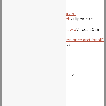
Informacja dla kandydatów przed
opublikowaniem list przyjętych
21 lipca 2026
Uczniowie z Verden we Wrocławiu
7 lipca 2026
Projekt „Democracy is not given once and for all”
dobiega końca
26 czerwca 2026
Kategorie
Kategorie
Szkoła
Misja | Historia | Patron