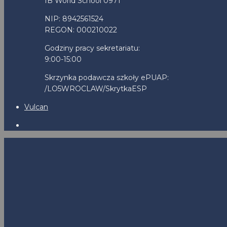
IB World School 0971
NIP: 8942561524
REGON: 000210022
Godziny pracy sekretariatu:
9:00-15:00
Skrzynka podawcza szkoły ePUAP:
/LO5WROCLAW/SkrytkaESP
Vulcan