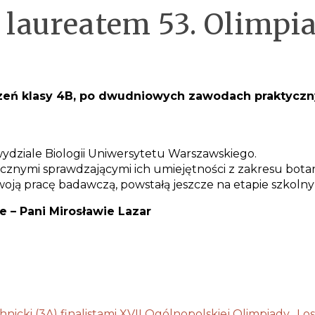
 laureatem 53. Olimpia
zeń klasy 4B, po dwudniowych zawodach praktycznyc
wydziale Biologii Uniwersytetu Warszawskiego.
znymi sprawdzającymi ich umiejętności z zakresu botaniki
woją pracę badawczą, powstałą jeszcze na etapie szkoln
 – Pani Mirosławie Lazar
icki (3A) finalistami XVII Ogólnopolskiej Olimpiady „Losy