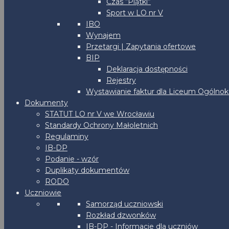
Czas “Piątki”
Sport w LO nr V
IBO
Wynajem
Przetargi | Zapytania ofertowe
BIP
Deklaracja dostępności
Rejestry
Wystawianie faktur dla Liceum Ogólnoks
Dokumenty
STATUT LO nr V we Wrocławiu
Standardy Ochrony Małoletnich
Regulaminy
IB-DP
Podanie - wzór
Duplikaty dokumentów
RODO
Uczniowie
Samorząd uczniowski
Rozkład dzwonków
IB-DP - Informacje dla uczniów