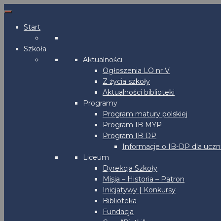
Start
Szkoła
Aktualności
Ogłoszenia LO nr V
Z życia szkoły
Aktualności biblioteki
Programy
Program matury polskiej
Program IB MYP
Program IB DP
Informacje o IB-DP dla uczn
Liceum
Dyrekcja Szkoły
Misja – Historia – Patron
Inicjatywy | Konkursy
Biblioteka
Fundacja