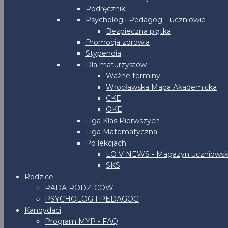
Podręczniki
Psycholog i Pedagog – uczniowie
Bezpieczna piątka
Promocja zdrowia
Stypendia
Dla maturzystów
Ważne terminy
Wrocławska Mapa Akademicka
CKE
OKE
Liga Klas Pierwszych
Liga Matematyczna
Po lekcjach
LO V NEWS - Magazyn uczniowsk
SKS
Rodzice
RADA RODZICÓW
PSYCHOLOG I PEDAGOG
Kandydaci
Program MYP - FAQ