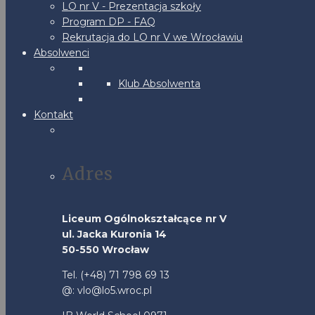
LO nr V - Prezentacja szkoły
Program DP - FAQ
Rekrutacja do LO nr V we Wrocławiu
Absolwenci
Klub Absolwenta
Kontakt
Adres
Liceum Ogólnokształcące nr V
ul. Jacka Kuronia 14
50-550 Wrocław
Tel. (+48) 71 798 69 13
@: vlo@lo5.wroc.pl