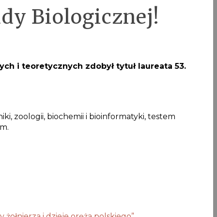
dy Biologicznej!
h i teoretycznych zdobył tytuł laureata 53.
, zoologii, biochemii i bioinformatyki, testem
ym.
 żołnierza i dzieje oręża polskiego”