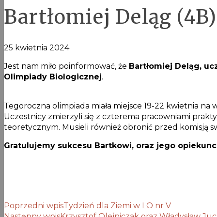
Bartłomiej Deląg (4B)
25 kwietnia 2024
Jest nam miło poinformować, że
Bartłomiej Deląg, uc
Olimpiady Biologicznej
.
Tegoroczna olimpiada miała miejsce 19-22 kwietnia na 
Uczestnicy zmierzyli się z czterema pracowniami praktyc
teoretycznym. Musieli również obronić przed komisją s
Gratulujemy sukcesu Bartkowi, oraz jego opiekunce
Poprzedni wpis
Tydzień dla Ziemi w LO nr V
Następny wpis
Krzysztof Olejniczak oraz Władysław Juchn