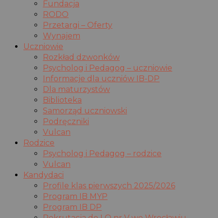
Fundacja
RODO
Przetargi – Oferty
Wynajem
Uczniowie
Rozkład dzwonków
Psycholog i Pedagog – uczniowie
Informacje dla uczniów IB-DP
Dla maturzystów
Biblioteka
Samorząd uczniowski
Podręczniki
Vulcan
Rodzice
Psycholog i Pedagog – rodzice
Vulcan
Kandydaci
Profile klas pierwszych 2025/2026
Program IB MYP
Program IB DP
Rekrutacja do LO nr V we Wrocławiu