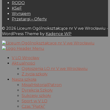
RODO
KSeF
Wynajem
Przetargi – Oferty
© 2026 Liceum Ogólnokształcące nr V we Wrocławiu -
WordPress Theme by
Kadence WP
V LO Wrocław
Aktualności
Ogłoszenia LO nr V we Wrocławiu
Z życia szkoły
Nasza szkoła
Misja|Historia|Patron
Dyrekcja Szkoły
Sukcesy szkoły
Sport w V LO
Czas “Piątki”