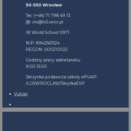
50-550 Wrocław
Tel. (+48) 71 798 69 13
@: vlo@lo5.wroc.pl
IB World School 0971
NIP: 8942561524
REGON: 000210022
Godziny pracy sekretariatu:
9:00-15:00
Skrzynka podawcza szkoły ePUAP:
/LO5WROCLAW/SkrytkaESP
Vulcan