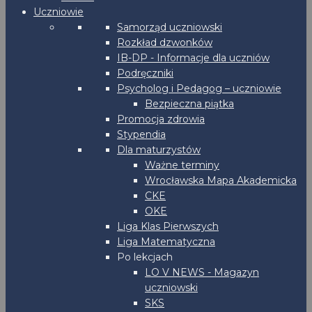
Uczniowie
Samorząd uczniowski
Rozkład dzwonków
IB-DP - Informacje dla uczniów
Podręczniki
Psycholog i Pedagog – uczniowie
Bezpieczna piątka
Promocja zdrowia
Stypendia
Dla maturzystów
Ważne terminy
Wrocławska Mapa Akademicka
CKE
OKE
Liga Klas Pierwszych
Liga Matematyczna
Po lekcjach
LO V NEWS - Magazyn
uczniowski
SKS