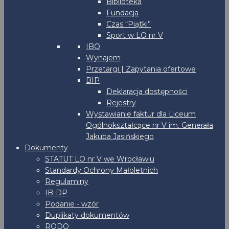
Biblioteka
Fundacja
Czas “Piątki”
Sport w LO nr V
IBO
Wynajem
Przetargi | Zapytania ofertowe
BIP
Deklaracja dostępności
Rejestry
Wystawianie faktur dla Liceum
Ogólnokształcące nr V im. Generała
Jakuba Jasińskiego
Dokumenty
STATUT LO nr V we Wrocławiu
Standardy Ochrony Małoletnich
Regulaminy
IB-DP
Podanie - wzór
Duplikaty dokumentów
RODO