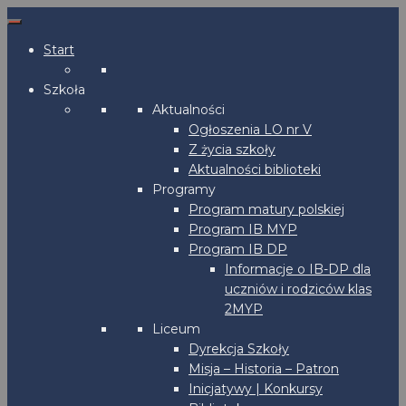
Start
Szkoła
Aktualności
Ogłoszenia LO nr V
Z życia szkoły
Aktualności biblioteki
Programy
Program matury polskiej
Program IB MYP
Program IB DP
Informacje o IB-DP dla
uczniów i rodziców klas
2MYP
Liceum
Dyrekcja Szkoły
Misja – Historia – Patron
Inicjatywy | Konkursy