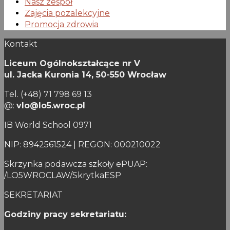
Nasz zespół
Zajęcia pozalekcyjne
Promocja zdrowia
Kontakt
Liceum Ogólnokształcące nr V
ul. Jacka Kuronia 14,
50-550 Wrocław
Tel. (+48) 71 798 69 13
@:
vlo@lo5.wroc.pl
IB World School 0971
NIP: 8942561524 | REGON: 000210022
Skrzynka podawcza szkoły ePUAP:
/LO5WROCLAW/SkrytkaESP
SEKRETARIAT
Godziny pracy sekretariatu: