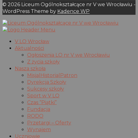
© 2026 Liceum Ogólnokształcące nr V we Wrocławiu -
WordPress Theme by
Kadence WP
V LO Wrocław
Aktualności
Ogłoszenia LO nr V we Wrocławiu
Z życia szkoły
Nasza szkoła
Misja|Historia|Patron
Dyrekcja Szkoły
Sukcesy szkoły
Sport w V LO
Czas “Piątki”
Fundacja
RODO
Przetargi – Oferty
Wynajem
Uczniowie