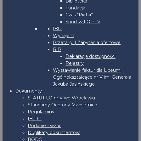
Biblioteka
Fundacja
Czas “Piątki”
Sport w LO nr V
IBO
Wynajem
Przetargi | Zapytania ofertowe
BIP
Deklaracja dostępności
Rejestry
Wystawianie faktur dla Liceum
Ogólnokształcące nr V im. Generała
Jakuba Jasińskiego
Dokumenty
STATUT LO nr V we Wrocławiu
Standardy Ochrony Małoletnich
Regulaminy
IB-DP
Podanie - wzór
Duplikaty dokumentów
RODO