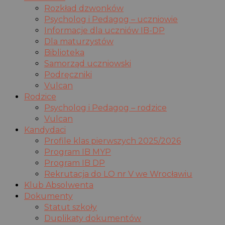
Rozkład dzwonków
Psycholog i Pedagog – uczniowie
Informacje dla uczniów IB-DP
Dla maturzystów
Biblioteka
Samorząd uczniowski
Podręczniki
Vulcan
Rodzice
Psycholog i Pedagog – rodzice
Vulcan
Kandydaci
Profile klas pierwszych 2025/2026
Program IB MYP
Program IB DP
Rekrutacja do LO nr V we Wrocławiu
Klub Absolwenta
Dokumenty
Statut szkoły
Duplikaty dokumentów