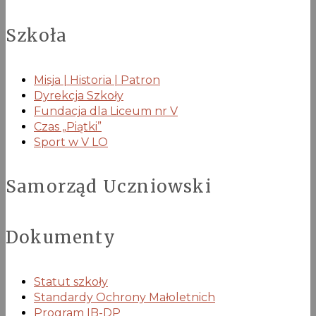
Szkoła
Misja | Historia | Patron
Dyrekcja Szkoły
Fundacja dla Liceum nr V
Czas „Piątki”
Sport w V LO
Samorząd Uczniowski
Dokumenty
Statut szkoły
Standardy Ochrony Małoletnich
Program IB-DP