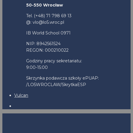
50-550 Wrocław
Tel. (+48) 71 798 69 13
@: vlo@lo5.wroc.pl
IB World School 0971
NIP: 8942561524
REGON: 000210022
Godziny pracy sekretariatu:
9:00-15:00
Skrzynka podawcza szkoły ePUAP:
/LO5WROCLAW/SkrytkaESP
Vulcan