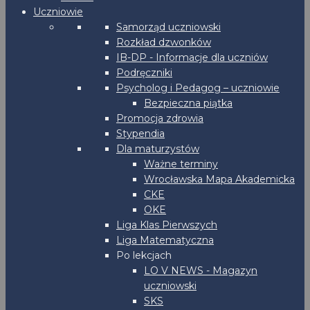
Uczniowie
Samorząd uczniowski
Rozkład dzwonków
IB-DP - Informacje dla uczniów
Podręczniki
Psycholog i Pedagog – uczniowie
Bezpieczna piątka
Promocja zdrowia
Stypendia
Dla maturzystów
Ważne terminy
Wrocławska Mapa Akademicka
CKE
OKE
Liga Klas Pierwszych
Liga Matematyczna
Po lekcjach
LO V NEWS - Magazyn
uczniowski
SKS