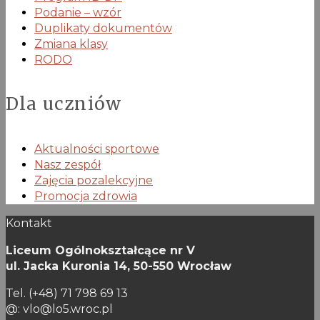
Podanie – wzór
Duplikaty dokumentów
Zmiana klasy
RODO
Dla uczniów
Aktualności sportowe
Nasz zespół
Zajęcia pozalekcyjne
Promocja zdrowia
Kontakt
Liceum Ogólnokształcące nr V
ul. Jacka Kuronia 14,
50-550 Wrocław
Tel. (+48) 71 798 69 13
@: vlo@lo5.wroc.pl