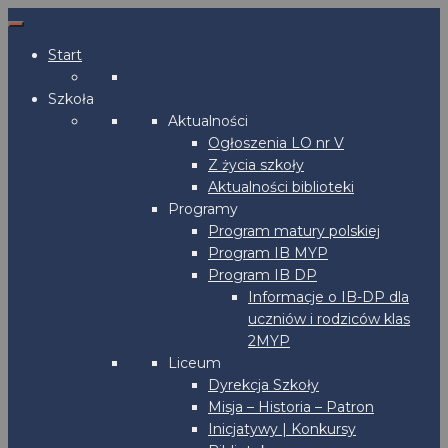
Start
Szkoła
Aktualności
Ogłoszenia LO nr V
Z życia szkoły
Aktualności biblioteki
Programy
Program matury polskiej
Program IB MYP
Program IB DP
Informacje o IB-DP dla
uczniów i rodziców klas
2MYP
Liceum
Dyrekcja Szkoły
Misja – Historia – Patron
Inicjatywy | Konkursy