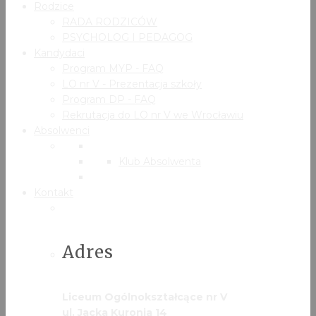
Rodzice
RADA RODZICÓW
PSYCHOLOG I PEDAGOG
Kandydaci
Program MYP - FAQ
LO nr V - Prezentacja szkoły
Program DP - FAQ
Rekrutacja do LO nr V we Wrocławiu
Absolwenci
Klub Absolwenta
Kontakt
Adres
Liceum Ogólnokształcące nr V
ul. Jacka Kuronia 14