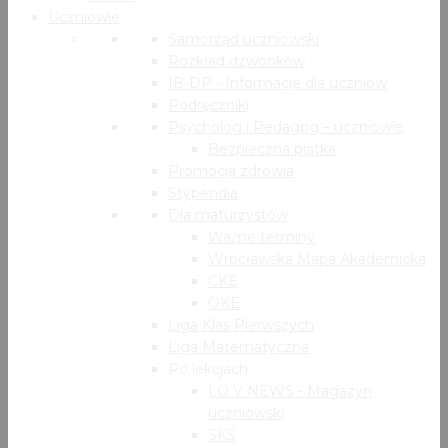
Uczniowie
Samorząd uczniowski
Rozkład dzwonków
IB-DP - Informacje dla uczniów
Podręczniki
Psycholog i Pedagog – uczniowie
Bezpieczna piątka
Promocja zdrowia
Stypendia
Dla maturzystów
Ważne terminy
Wrocławska Mapa Akademicka
CKE
OKE
Liga Klas Pierwszych
Liga Matematyczna
Po lekcjach
LO V NEWS - Magazyn
uczniowski
SKS