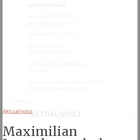
50-550 Wrocław
Tel. (+48) 71 798 69 13
@: vlo@lo5.wroc.pl
IB World School 0971
NIP: 8942561524
REGON: 000210022
Godziny pracy sekretariatu:
9:00-15:00
Skrzynka podawcza szkoły ePUAP:
/LO5WROCLAW/SkrytkaESP
Vulcan
Aktualności
AKTUALNOŚCI
Maximilian