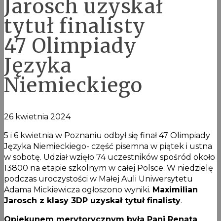
Jarosch uzyskał
tytuł finalisty
47 Olimpiady
Języka
Niemieckiego
26 kwietnia 2024
5 i 6 kwietnia w Poznaniu odbył się finał 47 Olimpiady
Języka Niemieckiego- część pisemna w piątek i ustna
w sobotę. Udział wzięło 74 uczestników spośród około
13800 na etapie szkolnym w całej Polsce. W niedzielę
podczas uroczystości w Małej Auli Uniwersytetu
Adama Mickiewicza ogłoszono wyniki.
Maximilian
Jarosch z klasy 3DP uzyskał tytuł finalisty
.
Opiekunem merytorycznym była Pani Renata