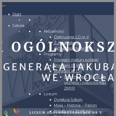
Start
Szkoła
Aktualności
Ogłoszenia LO nr V
Z życia szkoły
Aktualności biblioteki
Programy
Program matury polskiej
Program IB MYP
Program IB DP
Informacje o IB-DP dla
uczniów i rodziców klas
2MYP
Liceum
Dyrekcja Szkoły
Misja – Historia – Patron
Inicjatywy | Konkursy