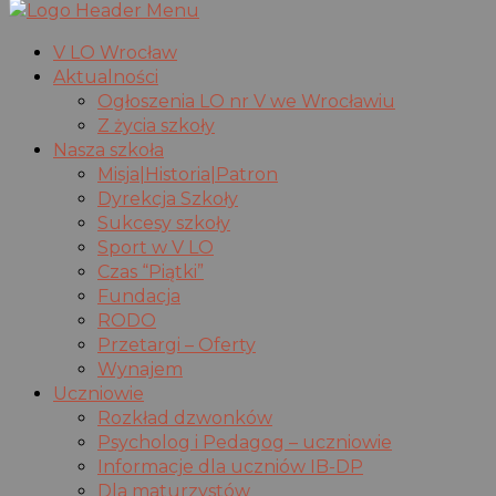
V LO Wrocław
Aktualności
Ogłoszenia LO nr V we Wrocławiu
Z życia szkoły
Nasza szkoła
Misja|Historia|Patron
Dyrekcja Szkoły
Sukcesy szkoły
Sport w V LO
Czas “Piątki”
Fundacja
RODO
Przetargi – Oferty
Wynajem
Uczniowie
Rozkład dzwonków
Psycholog i Pedagog – uczniowie
Informacje dla uczniów IB-DP
Dla maturzystów