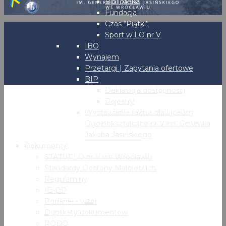
Biblioteka
Fundacja
Czas “Piątki”
Sport w LO nr V
IBO
Wynajem
Przetargi | Zapytania ofertowe
BIP
Deklaracja dostępności
Rejestry
Wystawianie faktur dla Liceum
Ogólnokształcące nr V im. Generała
Jakuba Jasińskiego
Dokumenty
STATUT LO nr V we Wrocławiu
Standardy Ochrony Małoletnich
Regulaminy
IB-DP
Podanie - wzór
Duplikaty dokumentów
RODO