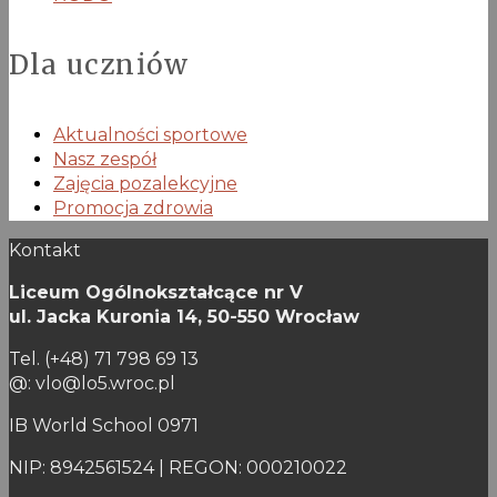
Dla uczniów
Aktualności sportowe
Nasz zespół
Zajęcia pozalekcyjne
Promocja zdrowia
Kontakt
Liceum Ogólnokształcące nr V
ul. Jacka Kuronia 14,
50-550 Wrocław
Tel. (+48) 71 798 69 13
@: vlo@lo5.wroc.pl
IB World School 0971
NIP: 8942561524 | REGON: 000210022