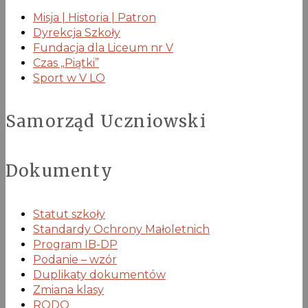
Misja | Historia | Patron
Dyrekcja Szkoły
Fundacja dla Liceum nr V
Czas „Piątki”
Sport w V LO
Samorząd Uczniowski
Dokumenty
Statut szkoły
Standardy Ochrony Małoletnich
Program IB-DP
Podanie – wzór
Duplikaty dokumentów
Zmiana klasy
RODO