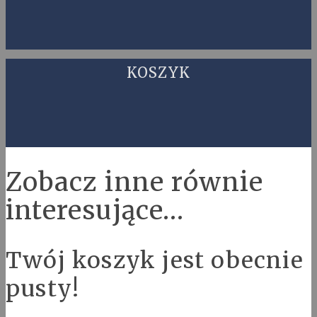
KOSZYK
Zobacz inne równie
interesujące…
Twój koszyk jest obecnie
pusty!