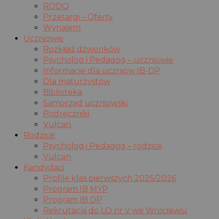
RODO
Przetargi – Oferty
Wynajem
Uczniowie
Rozkład dzwonków
Psycholog i Pedagog – uczniowie
Informacje dla uczniów IB-DP
Dla maturzystów
Biblioteka
Samorząd uczniowski
Podręczniki
Vulcan
Rodzice
Psycholog i Pedagog – rodzice
Vulcan
Kandydaci
Profile klas pierwszych 2025/2026
Program IB MYP
Program IB DP
Rekrutacja do LO nr V we Wrocławiu