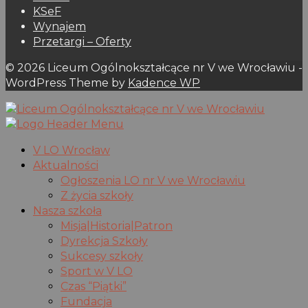
KSeF
Wynajem
Przetargi – Oferty
© 2026 Liceum Ogólnokształcące nr V we Wrocławiu -
WordPress Theme by
Kadence WP
V LO Wrocław
Aktualności
Ogłoszenia LO nr V we Wrocławiu
Z życia szkoły
Nasza szkoła
Misja|Historia|Patron
Dyrekcja Szkoły
Sukcesy szkoły
Sport w V LO
Czas “Piątki”
Fundacja