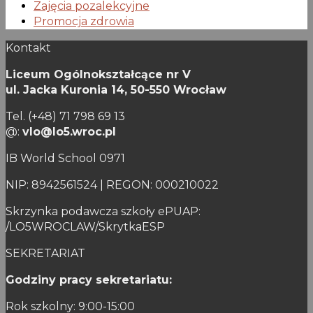
Zajęcia pozalekcyjne
Promocja zdrowia
Kontakt
Liceum Ogólnokształcące nr V
ul. Jacka Kuronia 14,
50-550 Wrocław
Tel. (+48) 71 798 69 13
@:
vlo@lo5.wroc.pl
IB World School 0971
NIP: 8942561524 | REGON: 000210022
Skrzynka podawcza szkoły ePUAP:
/LO5WROCLAW/SkrytkaESP
SEKRETARIAT
Godziny pracy sekretariatu:
Rok szkolny: 9:00-15:00