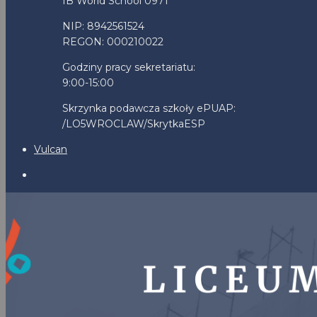
IB World School 0971
NIP: 8942561524
REGON: 000210022
Godziny pracy sekretariatu:
9:00-15:00
Skrzynka podawcza szkoły ePUAP:
/LO5WROCLAW/SkrytkaESP
Vulcan