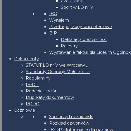
Czas “Piątki”
Sport w LO nr V
IBO
Wynajem
Przetargi | Zapytania ofertowe
BIP
Deklaracja dostępności
Rejestry
Wystawianie faktur dla Liceum Ogólnoks
Dokumenty
STATUT LO nr V we Wrocławiu
Standardy Ochrony Małoletnich
Regulaminy
IB-DP
Podanie - wzór
Duplikaty dokumentów
RODO
Uczniowie
Samorząd uczniowski
Rozkład dzwonków
IB-DP - Informacje dla uczniów