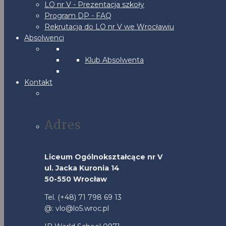
LO nr V - Prezentacja szkoły
Program DP - FAQ
Rekrutacja do LO nr V we Wrocławiu
Absolwenci
Klub Absolwenta
Kontakt
Adres
Liceum Ogólnokształcące nr V
ul. Jacka Kuronia 14
50-550 Wrocław
Tel. (+48) 71 798 69 13
@: vlo@lo5.wroc.pl