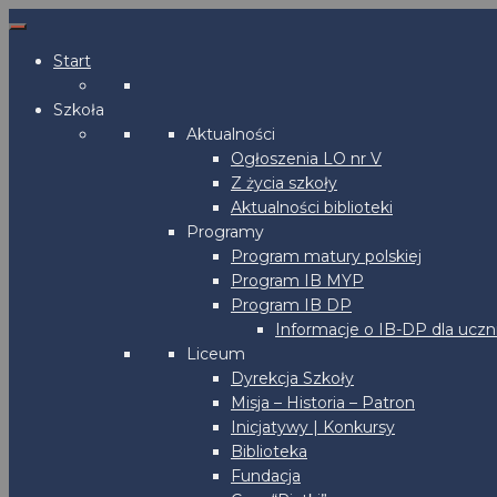
Start
Szkoła
Aktualności
Ogłoszenia LO nr V
Z życia szkoły
Aktualności biblioteki
Programy
Program matury polskiej
Program IB MYP
Program IB DP
Informacje o IB-DP dla uczn
Liceum
Dyrekcja Szkoły
Misja – Historia – Patron
Inicjatywy | Konkursy
Biblioteka
Fundacja