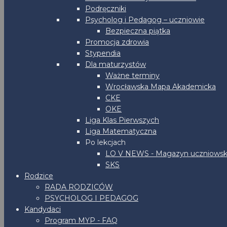
Podręczniki
Psycholog i Pedagog – uczniowie
Bezpieczna piątka
Promocja zdrowia
Stypendia
Dla maturzystów
Ważne terminy
Wrocławska Mapa Akademicka
CKE
OKE
Liga Klas Pierwszych
Liga Matematyczna
Po lekcjach
LO V NEWS - Magazyn uczniowsk
SKS
Rodzice
RADA RODZICÓW
PSYCHOLOG I PEDAGOG
Kandydaci
Program MYP - FAQ