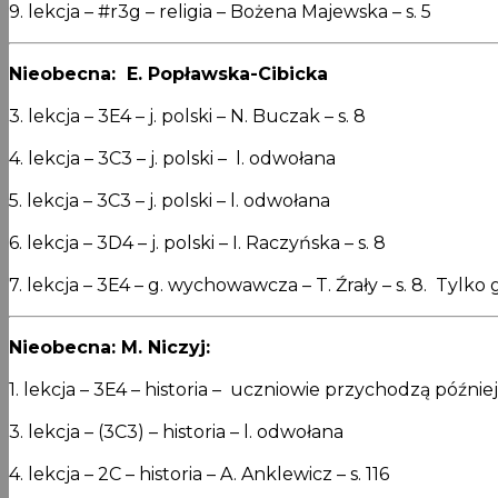
9. lekcja – #r3g – religia – Bożena Majewska – s. 5
Nieobecna: E. Popławska-Cibicka
3. lekcja – 3E4 – j. polski – N. Buczak – s. 8
4. lekcja – 3C3 – j. polski – l. odwołana
5. lekcja – 3C3 – j. polski – l. odwołana
6. lekcja – 3D4 – j. polski – I. Raczyńska – s. 8
7. lekcja – 3E4 – g. wychowawcza – T. Źrały – s. 8. Tylko
Nieobecna: M. Niczyj:
1. lekcja – 3E4 – historia – uczniowie przychodzą późnie
3. lekcja – (3C3) – historia – l. odwołana
4. lekcja – 2C – historia – A. Anklewicz – s. 116