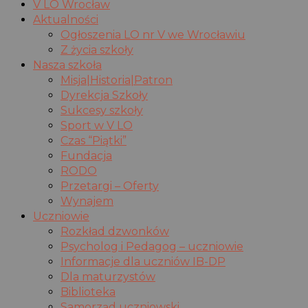
V LO Wrocław
Aktualności
Ogłoszenia LO nr V we Wrocławiu
Z życia szkoły
Nasza szkoła
Misja|Historia|Patron
Dyrekcja Szkoły
Sukcesy szkoły
Sport w V LO
Czas “Piątki”
Fundacja
RODO
Przetargi – Oferty
Wynajem
Uczniowie
Rozkład dzwonków
Psycholog i Pedagog – uczniowie
Informacje dla uczniów IB-DP
Dla maturzystów
Biblioteka
Samorząd uczniowski