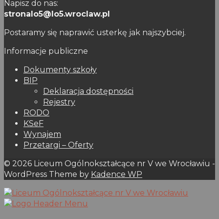
Napisz do nas:
stronalo5@lo5.wroclaw.pl
Postaramy się naprawić usterkę jak najszybciej.
Informacje publiczne
Dokumenty szkoły
BIP
Deklaracja dostępności
Rejestry
RODO
KSeF
Wynajem
Przetargi – Oferty
© 2026 Liceum Ogólnokształcące nr V we Wrocławiu -
WordPress Theme by
Kadence WP