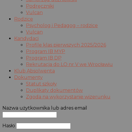
Podręczniki
Vulcan
Rodzice
Psycholog i Pedagog – rodzice
Vulcan
Kandydaci
Profile klas pierwszych 2025/2026
Program IB MYP
Program IB DP
Rekrutacja do LO nr V we Wrocławiu
Klub Absolwenta
Dokumenty
Statut szkoły
Duplikaty dokumentów
Zgoda na wykorzystanie wizerunku
Nazwa użytkownika lub adres email
Hasło