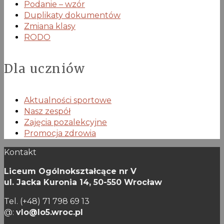
Podanie – wzór
Duplikaty dokumentów
Zmiana klasy
RODO
Dla uczniów
Aktualności sportowe
Nasz zespół
Zajęcia pozalekcyjne
Promocja zdrowia
Kontakt
Liceum Ogólnokształcące nr V
ul. Jacka Kuronia 14,
50-550 Wrocław
Tel. (+48) 71 798 69 13
@:
vlo@lo5.wroc.pl