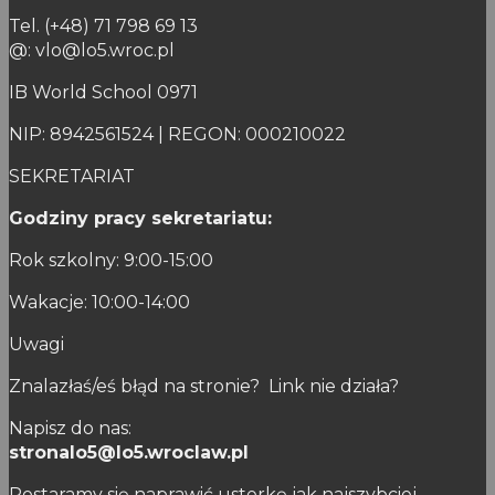
Tel. (+48) 71 798 69 13
@: vlo@lo5.wroc.pl
IB World School 0971
NIP: 8942561524 | REGON: 000210022
SEKRETARIAT
Godziny pracy sekretariatu:
Rok szkolny: 9:00-15:00
Wakacje: 10:00-14:00
Uwagi
Znalazłaś/eś błąd na stronie? Link nie działa?
Napisz do nas:
stronalo5@lo5.wroclaw.pl
Postaramy się naprawić usterkę jak najszybciej.