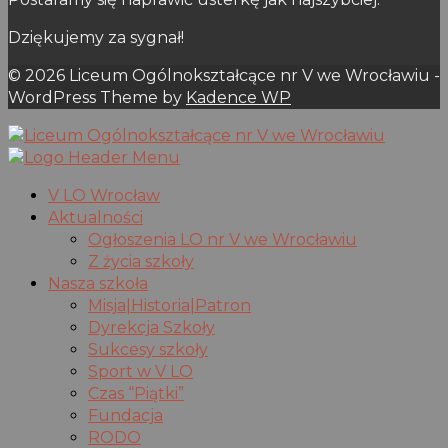
Dziękujemy za sygnał!
© 2026 Liceum Ogólnokształcące nr V we Wrocławiu -
WordPress Theme by
Kadence WP
V LO Wrocław
Aktualności
Ogłoszenia LO nr V we Wrocławiu
Z życia szkoły
Nasza szkoła
Misja|Historia|Patron
Dyrekcja Szkoły
Sukcesy szkoły
Sport w V LO
Czas “Piątki”
Fundacja
RODO