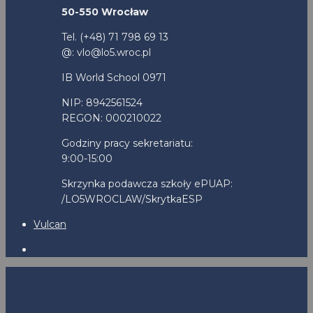
50-550 Wrocław
Tel. (+48) 71 798 69 13
@: vlo@lo5.wroc.pl
IB World School 0971
NIP: 8942561524
REGON: 000210022
Godziny pracy sekretariatu:
9:00-15:00
Skrzynka podawcza szkoły ePUAP:
/LO5WROCLAW/SkrytkaESP
Vulcan