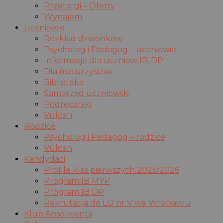
Przetargi – Oferty
Wynajem
Uczniowie
Rozkład dzwonków
Psycholog i Pedagog – uczniowie
Informacje dla uczniów IB-DP
Dla maturzystów
Biblioteka
Samorząd uczniowski
Podręczniki
Vulcan
Rodzice
Psycholog i Pedagog – rodzice
Vulcan
Kandydaci
Profile klas pierwszych 2025/2026
Program IB MYP
Program IB DP
Rekrutacja do LO nr V we Wrocławiu
Klub Absolwenta