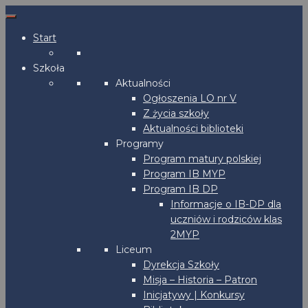
Start
Szkoła
Aktualności
Ogłoszenia LO nr V
Z życia szkoły
Aktualności biblioteki
Programy
Program matury polskiej
Program IB MYP
Program IB DP
Informacje o IB-DP dla
uczniów i rodziców klas
2MYP
Liceum
Dyrekcja Szkoły
Misja – Historia – Patron
Inicjatywy | Konkursy