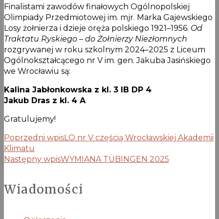
Finalistami zawodów finałowych Ogólnopolskiej
Olimpiady Przedmiotowej im. mjr. Marka Gajewskiego
Losy żołnierza i dzieje oręża polskiego 1921–1956.
Od
Traktatu Ryskiego – do Żołnierzy Niezłomnych
rozgrywanej w roku szkolnym 2024–2025 z Liceum
Ogólnokształcącego nr V im. gen. Jakuba Jasińskiego
we Wrocławiu są:
Kalina Jabłonkowska z kl. 3 IB DP 4
Jakub Dras z kl. 4 A
Gratulujemy!
Poprzedni wpis
LO nr V częścią Wrocławskiej Akademii
Klimatu
Następny wpis
WYMIANA TÜBINGEN 2025
Wiadomości