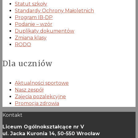
Statut szkoły
Standardy Ochrony Małoletnich
Program IB-DP
Podanie – wzór
Duplikaty dokumentów
Zmiana klasy
RODO
Dla uczniów
Aktualności sportowe
Nasz zespół
Zajęcia pozalekcyjne
Promocja zdrowia
Kontakt
Liceum Ogólnokształcące nr V
ul. Jacka Kuronia 14,
50-550 Wrocław