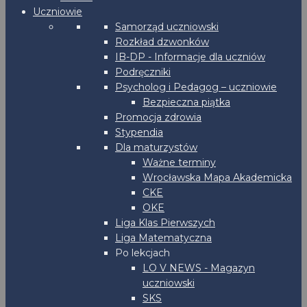
Uczniowie
Samorząd uczniowski
Rozkład dzwonków
IB-DP - Informacje dla uczniów
Podręczniki
Psycholog i Pedagog – uczniowie
Bezpieczna piątka
Promocja zdrowia
Stypendia
Dla maturzystów
Ważne terminy
Wrocławska Mapa Akademicka
CKE
OKE
Liga Klas Pierwszych
Liga Matematyczna
Po lekcjach
LO V NEWS - Magazyn
uczniowski
SKS