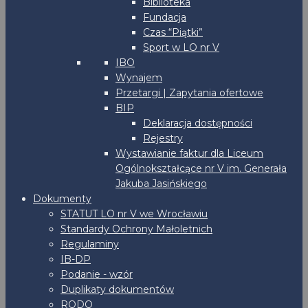
Biblioteka
Fundacja
Czas “Piątki”
Sport w LO nr V
IBO
Wynajem
Przetargi | Zapytania ofertowe
BIP
Deklaracja dostępności
Rejestry
Wystawianie faktur dla Liceum
Ogólnokształcące nr V im. Generała
Jakuba Jasińskiego
Dokumenty
STATUT LO nr V we Wrocławiu
Standardy Ochrony Małoletnich
Regulaminy
IB-DP
Podanie - wzór
Duplikaty dokumentów
RODO