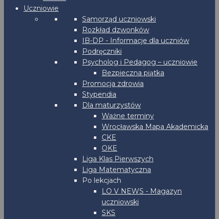
Uczniowie
Samorząd uczniowski
Rozkład dzwonków
IB-DP - Informacje dla uczniów
Podręczniki
Psycholog i Pedagog – uczniowie
Bezpieczna piątka
Promocja zdrowia
Stypendia
Dla maturzystów
Ważne terminy
Wrocławska Mapa Akademicka
CKE
OKE
Liga Klas Pierwszych
Liga Matematyczna
Po lekcjach
LO V NEWS - Magazyn
uczniowski
SKS