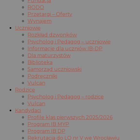
Fundacja
RODO
Przetargi – Oferty
Wynajem
Uczniowie
Rozkład dzwonków
Psycholog i Pedagog – uczniowie
Informacje dla uczniów IB-DP
Dla maturzystów
Biblioteka
Samorząd uczniowski
Podręczniki
Vulcan
Rodzice
Psycholog i Pedagog – rodzice
Vulcan
Kandydaci
Profile klas pierwszych 2025/2026
Program IB MYP
Program IB DP
Rekrutacja do LO nr V we Wrocławiu