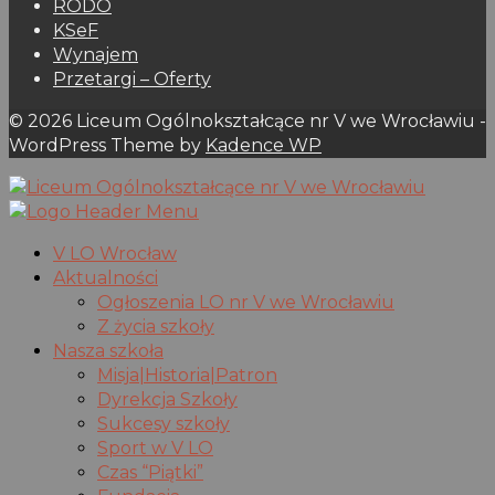
RODO
KSeF
Wynajem
Przetargi – Oferty
© 2026 Liceum Ogólnokształcące nr V we Wrocławiu -
WordPress Theme by
Kadence WP
V LO Wrocław
Aktualności
Ogłoszenia LO nr V we Wrocławiu
Z życia szkoły
Nasza szkoła
Misja|Historia|Patron
Dyrekcja Szkoły
Sukcesy szkoły
Sport w V LO
Czas “Piątki”