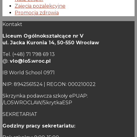
Zajęcia pozalekcyjne
Promocja zdrowia
Kontakt
Liceum Ogólnokształcące nr V
ul. Jacka Kuronia 14,
50-550 Wrocław
Tel. (+48) 71 798 69 13
@:
vlo@lo5.wroc.pl
IB World School 0971
NIP: 8942561524 | REGON: 000210022
Skrzynka podawcza szkoły ePUAP:
/LO5WROCLAW/SkrytkaESP
SEKRETARIAT
Godziny pracy sekretariatu: