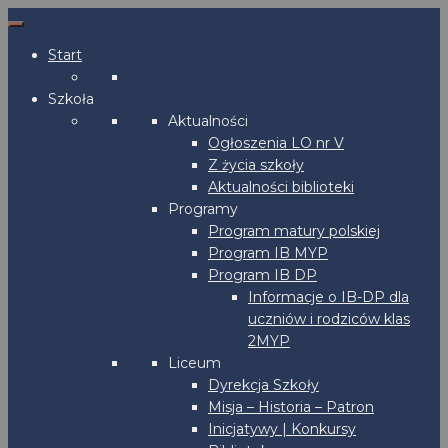
Start
Szkoła
Aktualności
Ogłoszenia LO nr V
Z życia szkoły
Aktualności biblioteki
Programy
Program matury polskiej
Program IB MYP
Program IB DP
Informacje o IB-DP dla
uczniów i rodziców klas
2MYP
Liceum
Dyrekcja Szkoły
Misja – Historia – Patron
Inicjatywy | Konkursy