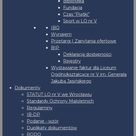
Biblioteka
Fundacja
Czas “Piątki”
Sport w LO nr V
IBO
Wynajem
Przetargi | Zapytania ofertowe
BIP
Deklaracja dostępności
Rejestry
Wystawianie faktur dla Liceum
Ogólnokształcące nr V im. Generała
Jakuba Jasińskiego
Dokumenty
STATUT LO nr V we Wrocławiu
Standardy Ochrony Małoletnich
Regulaminy
IB-DP
Podanie - wzór
Duplikaty dokumentów
RODO