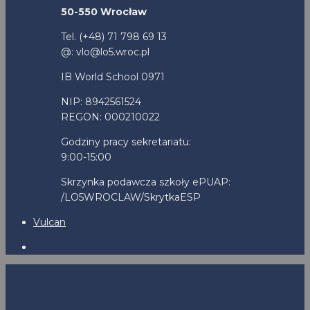
50-550 Wrocław
Tel. (+48) 71 798 69 13
@: vlo@lo5.wroc.pl
IB World School 0971
NIP: 8942561524
REGON: 000210022
Godziny pracy sekretariatu:
9:00-15:00
Skrzynka podawcza szkoły ePUAP:
/LO5WROCLAW/SkrytkaESP
Vulcan